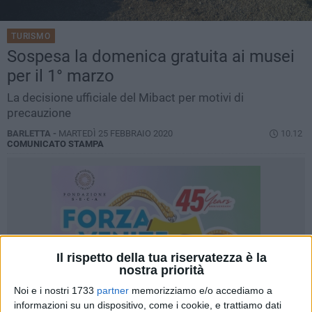
TURISMO
Sospesa la domenica gratuita ai musei
per il 1° marzo
La decisione ufficiale del Mibact per motivi di
precauzione
BARLETTA -
MARTEDÌ 25 FEBBRAIO 2020
10.12
COMUNICATO STAMPA
Il rispetto della tua riservatezza è la
nostra priorità
Noi e i nostri 1733
partner
memorizziamo e/o accediamo a
informazioni su un dispositivo, come i cookie, e trattiamo dati