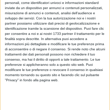
personali, come identificatori univoci e informazioni standard
inviate da un dispositivo per annunci e contenuti personalizzati,
misurazione di annunci e contenuti, analisi dell'audience e
sviluppo dei servizi.
Con la tua autorizzazione noi e i nostri
39
partner possiamo utilizzare dati precisi di geolocalizzazione e
identificazione tramite la scansione del dispositivo. Puoi fare clic
per consentire a noi e ai nostri 1733 partner il trattamento per le
finalità sopra descritte. In alternativa puoi accedere a
Domenica 1 marzo 2020 sarà sospesa l'iniziativa del
informazioni più dettagliate e modificare le tue preferenze prima
Ministero per i beni e le attività culturali e per il turismo che
di acconsentire o di negare il consenso.
Si rende noto che alcuni
prevede in tutta Italia l'ingresso gratuito nei musei, parchi
trattamenti dei dati personali possono non richiedere il tuo
archeologici e altri luoghi della cultura dello Stato ogni prima
consenso, ma hai il diritto di opporti a tale trattamento. Le tue
domenica del mese.
preferenze si applicheranno solo a questo sito web. Puoi
modificare le tue preferenze o revocare il consenso in qualsiasi
momento tornando su questo sito e facendo clic sul pulsante
"Privacy" in fondo alla pagina web.
Speciale Coronavirus