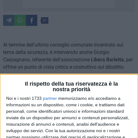
51
Al termine dell'ultimo consiglio comunale incentrato sul
tema della sicurezza, è intervenuto anche Giorgio
Carpagnano, referente dell'associazione
Libera Barletta
, per
offrire un punto di vista critico e costruttivo sul dibattito.
Il rispetto della tua riservatezza è la
nostra priorità
Noi e i nostri 1733
partner
memorizziamo e/o accediamo a
informazioni su un dispositivo, come i cookie, e trattiamo dati
personali, come identificatori univoci e informazioni standard
inviate da un dispositivo per annunci e contenuti personalizzati,
misurazione di annunci e contenuti, analisi dell'audience e
sviluppo dei servizi.
Con la tua autorizzazione noi e i nostri
partner possiamo utilizzare dati precisi di geolocalizzazione e