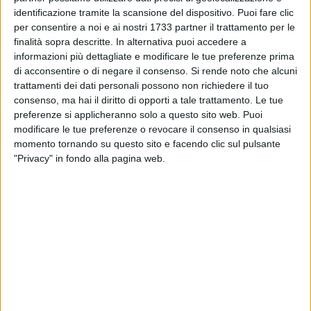
identificazione tramite la scansione del dispositivo. Puoi fare clic
per consentire a noi e ai nostri 1733 partner il trattamento per le
finalità sopra descritte. In alternativa puoi accedere a
informazioni più dettagliate e modificare le tue preferenze prima
di acconsentire o di negare il consenso.
Si rende noto che alcuni
trattamenti dei dati personali possono non richiedere il tuo
«Informare i cittadini e descrivere il fenomeno della
consenso, ma hai il diritto di opporti a tale trattamento. Le tue
criminalità non significa parlare male di Barletta – ha
preferenze si applicheranno solo a questo sito web. Puoi
dichiarato Carpagnano –. Volere bene alla propria città
modificare le tue preferenze o revocare il consenso in qualsiasi
momento tornando su questo sito e facendo clic sul pulsante
significa anche avere il coraggio di raccontarne le
"Privacy" in fondo alla pagina web.
contraddizioni e i lati più oscuri».
«Famiglie criminali a Barletta ci sono e operano con
singolarità. Negare la loro presenza rischia di alimentare
l'indifferenza e l'ignoranza su un tema che invece va
affrontato», ha continuato.
«Parlare dei fenomeni criminali è il primo passo per
combatterli», l'obiettivo di Libera, ha proseguito il referente, è