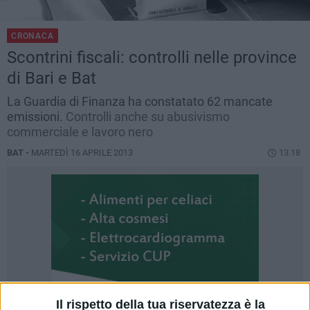
CRONACA
Scontrini fiscali: controlli nelle province
di Bari e Bat
La Guardia di Finanza ha constatato 62 mancate
emissioni.
Controlli anche su abusivismo
commerciale e lavoro nero
BAT -
MARTEDÌ 16 APRILE 2013
13.18
Il rispetto della tua riservatezza è la