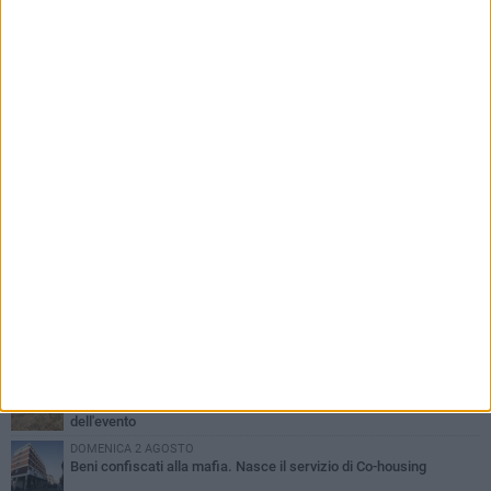
PIÙ LETTI QUESTA SETTIMANA
MERCOLEDÌ 5 AGOSTO
Barletta piange Gioacchino Dagnello: 64enne barlettano investito
all'alba a Trani
GIOVEDÌ 6 AGOSTO
Il ricordo di "Cecco", il benzinaio col sorriso: «Contava i giorni che
lo separavano dalla pensione»
MERCOLEDÌ 5 AGOSTO
Jova Summer Party, giovedì mattina sopralluogo nell'area
dell'evento
DOMENICA 2 AGOSTO
Beni confiscati alla mafia. Nasce il servizio di Co-housing