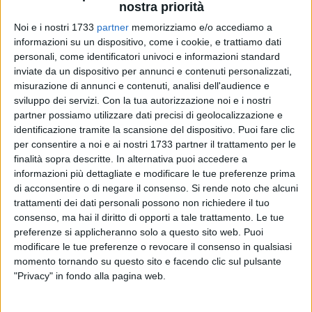
nostra priorità
Noi e i nostri 1733
partner
memorizziamo e/o accediamo a
informazioni su un dispositivo, come i cookie, e trattiamo dati
personali, come identificatori univoci e informazioni standard
inviate da un dispositivo per annunci e contenuti personalizzati,
misurazione di annunci e contenuti, analisi dell'audience e
sviluppo dei servizi.
Con la tua autorizzazione noi e i nostri
partner possiamo utilizzare dati precisi di geolocalizzazione e
Nel quadro delle ordinarie attività di contrasto all'evasione
identificazione tramite la scansione del dispositivo. Puoi fare clic
fiscale, la Guardia di Finanza ha intensificato la presenza in
per consentire a noi e ai nostri 1733 partner il trattamento per le
alcune aree delle province di Bari e Bat, con l'impiego di oltre
finalità sopra descritte. In alternativa puoi accedere a
100 finanzieri di questo comando provinciale, i quali hanno
informazioni più dettagliate e modificare le tue preferenze prima
eseguito servizi finalizzati alla verifica della regolare
di acconsentire o di negare il consenso.
Si rende noto che alcuni
trattamenti dei dati personali possono non richiedere il tuo
emissioni di scontrini e ricevute fiscali, non tralasciando
consenso, ma hai il diritto di opporti a tale trattamento. Le tue
l'abusivismo commerciale, il lavoro nero, ed altri aspetti
preferenze si applicheranno solo a questo sito web. Puoi
connessi.
modificare le tue preferenze o revocare il consenso in qualsiasi
momento tornando su questo sito e facendo clic sul pulsante
In tale contesto, nello scorso fine settimana, sono stati
"Privacy" in fondo alla pagina web.
eseguiti 180 controlli nei confronti di altrettante attività
aperte al pubblico dislocate nelle due province, constatando