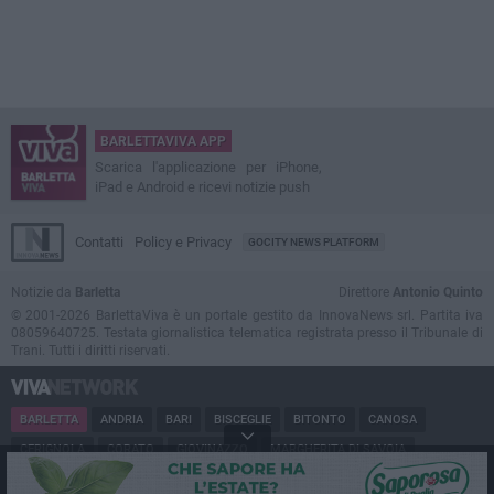
BARLETTAVIVA APP
Scarica l'applicazione per iPhone,
iPad e Android e ricevi notizie push
Contatti
Policy e Privacy
GOCITY NEWS PLATFORM
Notizie da
Barletta
Direttore
Antonio Quinto
© 2001-2026 BarlettaViva è un portale gestito da InnovaNews srl. Partita iva
08059640725. Testata giornalistica telematica registrata presso il Tribunale di
Trani. Tutti i diritti riservati.
BARLETTA
ANDRIA
BARI
BISCEGLIE
BITONTO
CANOSA
CERIGNOLA
CORATO
GIOVINAZZO
MARGHERITA DI SAVOIA
MINERVINO
MODUGNO
MOLFETTA
PUGLIA
RUVO