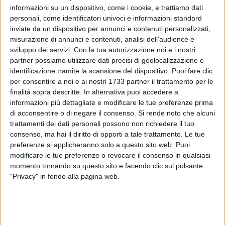
informazioni su un dispositivo, come i cookie, e trattiamo dati
personali, come identificatori univoci e informazioni standard
inviate da un dispositivo per annunci e contenuti personalizzati,
114
A cura di
misurazione di annunci e contenuti, analisi dell'audience e
LA REDAZIONE
sviluppo dei servizi.
Con la tua autorizzazione noi e i nostri
partner possiamo utilizzare dati precisi di geolocalizzazione e
identificazione tramite la scansione del dispositivo. Puoi fare clic
«Il Presidente Luigi De Laurentiis e tutta la SSC Bari si
per consentire a noi e ai nostri 1733 partner il trattamento per le
finalità sopra descritte. In alternativa puoi accedere a
uniscono al dolore che ha colpito la famiglia Guerra,
informazioni più dettagliate e modificare le tue preferenze prima
prematuramente privata dell'affetto di Giuseppe, per gli
di acconsentire o di negare il consenso.
Si rende noto che alcuni
amici 'Pino', padre di Luca, stimato giornalista di Telesveva e
trattamenti dei dati personali possono non richiedere il tuo
Radio Selene. A Luca, alla sua famiglia e a tutti i suoi cari
consenso, ma hai il diritto di opporti a tale trattamento. Le tue
giungano le più sentite condoglianze e l'abbraccio di tutto il
preferenze si applicheranno solo a questo sito web. Puoi
popolo biancorosso».
modificare le tue preferenze o revocare il consenso in qualsiasi
momento tornando su questo sito e facendo clic sul pulsante
"Privacy" in fondo alla pagina web.
Così il club di Strada Torrebella ha voluto esprimere, anche
attraverso i canali social, il cordoglio per la scomparsa di
Pino Guerra, padre del nostro collega di Radio Selene, il
barlettano
Luca Guerra,
da anni una delle voci del calcio