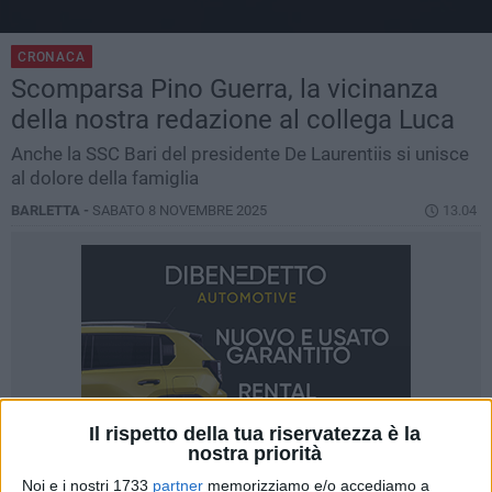
CRONACA
Scomparsa Pino Guerra, la vicinanza
della nostra redazione al collega Luca
Anche la SSC Bari del presidente De Laurentiis si unisce
al dolore della famiglia
BARLETTA -
SABATO 8 NOVEMBRE 2025
13.04
Il rispetto della tua riservatezza è la
nostra priorità
Noi e i nostri 1733
partner
memorizziamo e/o accediamo a