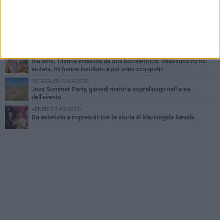
Il ricordo di "Cecco", il benzinaio col sorriso: «Contava i giorni che
lo separavano dalla pensione»
VENERDÌ 7 AGOSTO
Incidente sulla 16 bis a Barletta, traffico bloccato verso Bari
DOMENICA 9 AGOSTO
Barletta, 14enne investita da una bici elettrica: «Nessuno mi ha
aiutata, mi hanno insultato e poi sono scappati»
MERCOLEDÌ 5 AGOSTO
Jova Summer Party, giovedì mattina sopralluogo nell'area
dell'evento
VENERDÌ 7 AGOSTO
Da estetista a imprenditrice: la storia di Mariangela Nevola