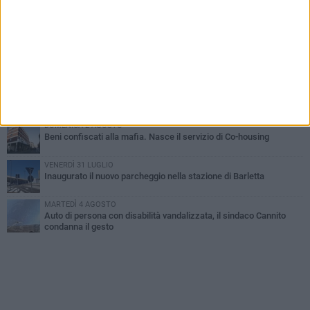
MERCOLEDÌ 5 AGOSTO
Barletta piange Gioacchino Dagnello: 64enne barlettano investito
all'alba a Trani
GIOVEDÌ 6 AGOSTO
Il ricordo di "Cecco", il benzinaio col sorriso: «Contava i giorni che
lo separavano dalla pensione»
MERCOLEDÌ 5 AGOSTO
Jova Summer Party, giovedì mattina sopralluogo nell'area
dell'evento
DOMENICA 2 AGOSTO
Beni confiscati alla mafia. Nasce il servizio di Co-housing
VENERDÌ 31 LUGLIO
Inaugurato il nuovo parcheggio nella stazione di Barletta
MARTEDÌ 4 AGOSTO
Auto di persona con disabilità vandalizzata, il sindaco Cannito
condanna il gesto