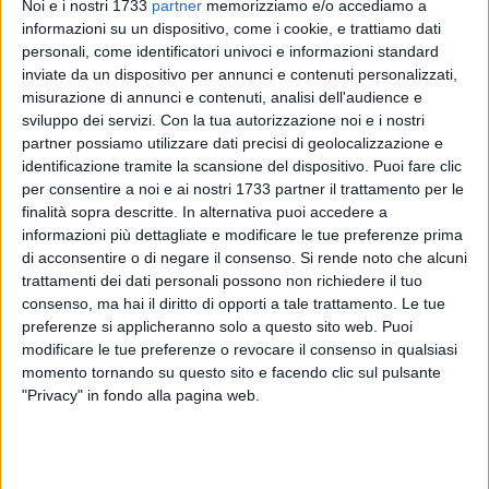
Noi e i nostri 1733
partner
memorizziamo e/o accediamo a
informazioni su un dispositivo, come i cookie, e trattiamo dati
personali, come identificatori univoci e informazioni standard
inviate da un dispositivo per annunci e contenuti personalizzati,
misurazione di annunci e contenuti, analisi dell'audience e
sviluppo dei servizi.
Con la tua autorizzazione noi e i nostri
partner possiamo utilizzare dati precisi di geolocalizzazione e
Il Sindaco Cannito comunica che da Martedì 9 Giugno, dalle
identificazione tramite la scansione del dispositivo. Puoi fare clic
ore 7,00, avranno inizio i lavori di ripristino del manto
per consentire a noi e ai nostri 1733 partner il trattamento per le
stradale dell'intera carreggiata sul Lungomare Pietro Paolo
finalità sopra descritte. In alternativa puoi accedere a
Mennea.
informazioni più dettagliate e modificare le tue preferenze prima
di acconsentire o di negare il consenso.
Si rende noto che alcuni
trattamenti dei dati personali possono non richiedere il tuo
Il tratto interessato va dal Porto all'incrocio con via San
consenso, ma hai il diritto di opporti a tale trattamento. Le tue
Samuele. Si ricorda che, per evitare un inutile spreco di
preferenze si applicheranno solo a questo sito web. Puoi
risorse pubbliche, non si è voluto effettuarli nei mesi
modificare le tue preferenze o revocare il consenso in qualsiasi
precedenti in quanto sull'intero Lungomare Mennea e su Via
momento tornando su questo sito e facendo clic sul pulsante
Violante erano stati programmati scavi per la sostituzione di
"Privacy" in fondo alla pagina web.
cavi elettrici interrati con quelli di ultima generazione che
avrebbero compromesso ancora una volta il manto stradale.