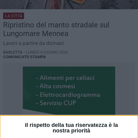
LA CITTÀ
Ripristino del manto stradale sul
Lungomare Mennea
Lavori a partire da domani
BARLETTA -
LUNEDÌ 8 GIUGNO 2026
COMUNICATO STAMPA
Il rispetto della tua riservatezza è la
nostra priorità