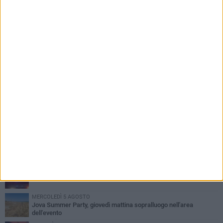
PIÙ LETTI QUESTA SETTIMANA
MERCOLEDÌ 5 AGOSTO
Barletta piange Gioacchino Dagnello: 64enne barlettano investito
all'alba a Trani
GIOVEDÌ 6 AGOSTO
Il ricordo di "Cecco", il benzinaio col sorriso: «Contava i giorni che
lo separavano dalla pensione»
VENERDÌ 7 AGOSTO
Incidente sulla 16 bis a Barletta, traffico bloccato verso Bari
MERCOLEDÌ 5 AGOSTO
Jova Summer Party, giovedì mattina sopralluogo nell'area
dell'evento