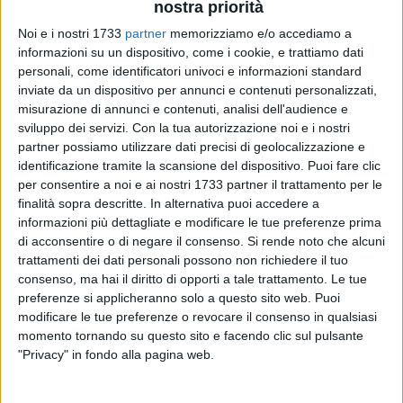
nostra priorità
Noi e i nostri 1733
partner
memorizziamo e/o accediamo a
informazioni su un dispositivo, come i cookie, e trattiamo dati
personali, come identificatori univoci e informazioni standard
A cura di
inviate da un dispositivo per annunci e contenuti personalizzati,
MARIO SCULCO
misurazione di annunci e contenuti, analisi dell'audience e
sviluppo dei servizi.
Con la tua autorizzazione noi e i nostri
partner possiamo utilizzare dati precisi di geolocalizzazione e
«Stiamo ripristinando il pilomat dietro la Cattedrale. Stavolta
identificazione tramite la scansione del dispositivo. Puoi fare clic
per consentire a noi e ai nostri 1733 partner il trattamento per le
ho fatto installare una telecamera, così vediamo se tutti i
finalità sopra descritte. In alternativa puoi accedere a
civilissimi polemizzatori iniziano a scagliarsi contro
informazioni più dettagliate e modificare le tue preferenze prima
l'inciviltà». Concretamente interviene l'assessore alla
di acconsentire o di negare il consenso.
Si rende noto che alcuni
mobilità Marcello Lanotte attraverso il proprio profilo sul
trattamenti dei dati personali possono non richiedere il tuo
noto social network Facebook.
consenso, ma hai il diritto di opporti a tale trattamento. Le tue
preferenze si applicheranno solo a questo sito web. Puoi
«I lavori continuano a causa della basole compromesse dal
modificare le tue preferenze o revocare il consenso in qualsiasi
momento tornando su questo sito e facendo clic sul pulsante
passaggio indiscriminato di camion e SUV –
continua
"Privacy" in fondo alla pagina web.
Lanotte prontamente contattato dalla redazione di
BarlettaViva.it
– in modo da ripristinarle completamente e