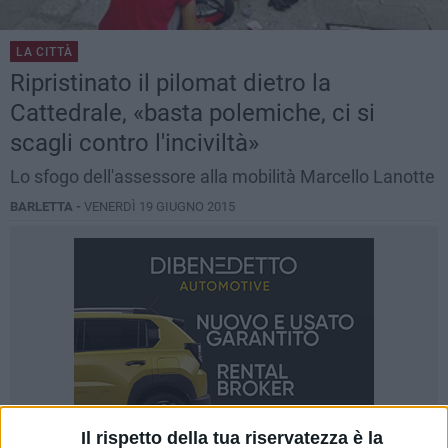
LA CITTÀ
Ripristinato il pilomat dietro la
Cattedrale, «basta polemiche, ci si
scagli contro l'inciviltà»
Lo sfogo dell'assessore alla mobilità Marcello Lanotte
BARLETTA -
VENERDÌ 19 GIUGNO 2015
Il rispetto della tua riservatezza è la