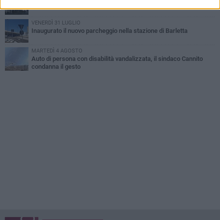
Beni confiscati alla mafia. Nasce il servizio di Co-housing
VENERDÌ 31 LUGLIO
Inaugurato il nuovo parcheggio nella stazione di Barletta
MARTEDÌ 4 AGOSTO
Auto di persona con disabilità vandalizzata, il sindaco Cannito
condanna il gesto