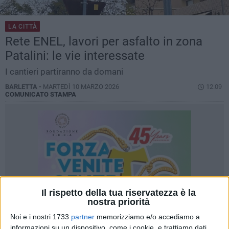
LA CITTÀ
Rete ENEL, lavori per asfalto in zona
Patalini: le vie interessate
I cantieri partiranno da domani
BARLETTA -
MARTEDÌ 10 MARZO 2026
12.09
COMUNICATO STAMPA
Il rispetto della tua riservatezza è la
nostra priorità
Noi e i nostri 1733
partner
memorizziamo e/o accediamo a
informazioni su un dispositivo, come i cookie, e trattiamo dati