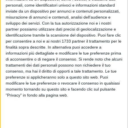
personali, come identificatori univoci e informazioni standard
inviate da un dispositivo per annunci e contenuti personalizzati,
misurazione di annunci e contenuti, analisi dell'audience e
sviluppo dei servizi.
Con la tua autorizzazione noi e i nostri
partner possiamo utilizzare dati precisi di geolocalizzazione e
identificazione tramite la scansione del dispositivo. Puoi fare clic
Da domani iniziano i lavori per asfaltare le strade interessate
per consentire a noi e ai nostri 1733 partner il trattamento per le
dagli scavi per la posa di cavi elettrici nell'ambito del
finalità sopra descritte. In alternativa puoi accedere a
progetto ENEL di potenziamento della rete. Si tratta delle
vie
informazioni più dettagliate e modificare le tue preferenze prima
di acconsentire o di negare il consenso.
Si rende noto che alcuni
Beccaria, Zanardelli, Sella, Patalini, Alighieri, Petrarca,
trattamenti dei dati personali possono non richiedere il tuo
Boccaccio (e traverse).
consenso, ma hai il diritto di opporti a tale trattamento. Le tue
preferenze si applicheranno solo a questo sito web. Puoi
La ditta esecutrice gestirà tutte le misure necessarie per la
modificare le tue preferenze o revocare il consenso in qualsiasi
salvaguardia della pubblica e privata incolumità. Obblighi e
momento tornando su questo sito e facendo clic sul pulsante
divieti di sosta e transito seguiranno lo stato d'avanzamento
"Privacy" in fondo alla pagina web.
dei lavori.
Si chiede ai cittadini la consueta collaborazione per i disagi
che potrebbero derivare dalla bitumazione stradale.