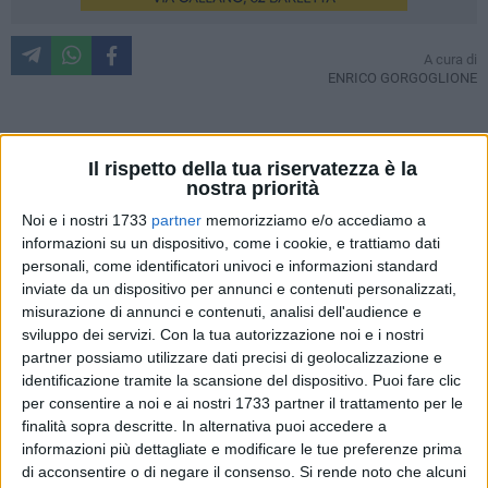
A cura di
ENRICO GORGOGLIONE
Sono stati necessari poco più di cento giorni, ma, dopo tante
Il rispetto della tua riservatezza è la
vicissitudini, il sottovia Callano sarà nuovamente
nostra priorità
consegnato alla Città di Barletta. Questo è quanto emerso
Noi e i nostri 1733
partner
memorizziamo e/o accediamo a
dal sopralluogo effettuato nel primo pomeriggio di ieri
informazioni su un dispositivo, come i cookie, e trattiamo dati
presso il sottopasso che ha subito un'importante
personali, come identificatori univoci e informazioni standard
risistemazione del manto stradale in seguito alle numerose
inviate da un dispositivo per annunci e contenuti personalizzati,
misurazione di annunci e contenuti, analisi dell'audience e
segnalazioni dei cittadini e degli operatori.
Anche la
sviluppo dei servizi.
Con la tua autorizzazione noi e i nostri
redazione di Barlettaviva aveva prontamente affrontato
partner possiamo utilizzare dati precisi di geolocalizzazione e
l'argomento
, denunciando l'effettiva impraticabilità di quel
identificazione tramite la scansione del dispositivo. Puoi fare clic
tratto, nonché la pericolosità per un percorso assiduamente
per consentire a noi e ai nostri 1733 partner il trattamento per le
frequentato da mezzi di trasporto a pieno carico. Al
finalità sopra descritte. In alternativa puoi accedere a
sopralluogo ha partecipato anche il
sindaco Pasquale
informazioni più dettagliate e modificare le tue preferenze prima
Cascella
, guidato sul posto dal geometra Francesco Attolico,
di acconsentire o di negare il consenso.
Si rende noto che alcuni