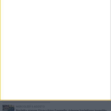
7 AGOSTO 2026
«Il futuro dell'ex Cartiera diventi uno dei temi
centrali delle elezioni amministrative del 2027»
PIÙ LETTI QUESTA SETTIMANA
MERCOLEDÌ 5 AGOSTO
Barletta piange Gioacchino Dagnello: 64enne barlettano investito