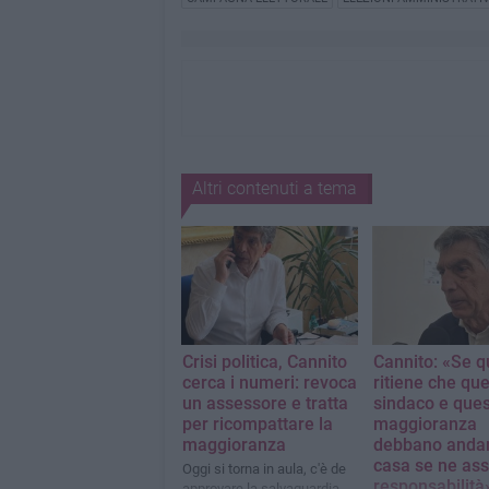
Altri contenuti a tema
Crisi politica, Cannito
Cannito: «Se 
cerca i numeri: revoca
ritiene che qu
un assessore e tratta
sindaco e que
per ricompattare la
maggioranza
maggioranza
debbano anda
casa se ne as
Oggi si torna in aula, c'è de
responsabilità
approvare la salvaguardia