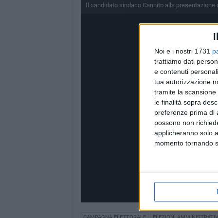
Il candidato sindaco Cannito alla presentazione d
I
Noi e i nostri 1731
p
trattiamo dati person
e contenuti personali
tua autorizzazione no
tramite la scansione 
le finalità sopra des
preferenze prima di 
possono non richieder
applicheranno solo a
momento tornando su 
CAMPAGNA ELETTORALE
ELEZIONI AMMINISTRATI