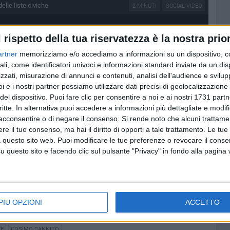
elle liste civiche
2 MINUTI
SOCIAL VIDEO
l rispetto della tua riservatezza è la nostra prior
artner
memorizziamo e/o accediamo a informazioni su un dispositivo, c
ali, come identificatori univoci e informazioni standard inviate da un di
zzati, misurazione di annunci e contenuti, analisi dell'audience e svilupp
i e i nostri partner possiamo utilizzare dati precisi di geolocalizzazione 
del dispositivo. Puoi fare clic per consentire a noi e ai nostri 1731 partn
critte. In alternativa puoi accedere a informazioni più dettagliate e modif
acconsentire o di negare il consenso.
Si rende noto che alcuni trattamen
e il tuo consenso, ma hai il diritto di opporti a tale trattamento. Le tue
 questo sito web. Puoi modificare le tue preferenze o revocare il conse
questo sito e facendo clic sul pulsante "Privacy" in fondo alla pagina
PIÙ OPZIONI
ACCETTO
VE
COSIMO CANNITO