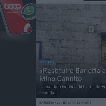
POLITICA
«Restituire Barletta ai
Mino Cannito
Il candidato sindaco dichiara infervo
candidati»
BARLETTA -
LUNEDÌ 21 MAGGIO 2018