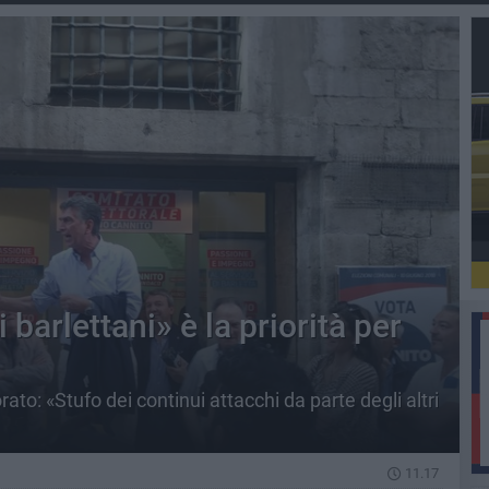
 barlettani» è la priorità per
rato: «Stufo dei continui attacchi da parte degli altri
11.17