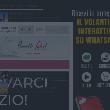
Ù LETTI QUESTA SETTIMANA
VENERDÌ 31 LUGLIO
Inaugurato il nuovo parcheggio nella
stazione di Barletta
A
BARLETTA
MERCOLEDÌ 5 AGOSTO
APP
Barletta piange Gioacchino Dagnello:
NIO QUINTO
64enne barlettano investito all'alba a Trani
GIOVEDÌ 30 LUGLIO
Rapina all'Ipercoop di Barletta: nel mirino la
gioielleria, banditi in fuga
DOMENICA 2 AGOSTO
Beni confiscati alla mafia. Nasce il servizio
di Co-housing
VENERDÌ 31 LUGLIO
Divieto di balneazione revocato, tornano
balneabili le acque antistanti il Canale H
MERCOLEDÌ 5 AGOSTO
Jova Summer Party, giovedì mattina
sopralluogo nell'area dell'evento