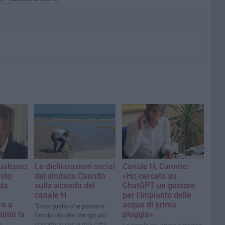
qualcuno
Le dichiarazioni social
Canale H, Cannito:
esto
del sindaco Cannito
«Ho cercato su
sta
sulla vicenda del
ChatGPT un gestore
canale H
per l'impianto delle
re a
acque di prima
"Dico quello che penso e
suma la
pioggia»
faccio ciò che ritengo più
»
opportuno per la mia città"