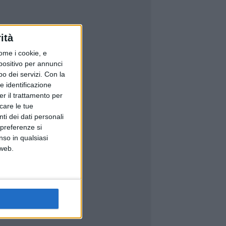
ità
ome i cookie, e
spositivo per annunci
o dei servizi.
Con la
e identificazione
er il trattamento per
icare le tue
ti dei dati personali
 preferenze si
nso in qualsiasi
 web.