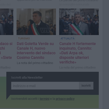
Le parole del primo cittadino
in consiglio comunale
aldo del
nnito
a
TURISMO
ATTUALITÀ
ndaco si
Dati Goletta Verde su
Canale H fortemente
chi
Canale H, nuovo
inquinato, Cannito:
i
intervento del sindaco
«Dati Arpa ok,
 «Siete
Cosimo Cannito
disposte ulteriori
verifiche»
La nota del primo cittadino
ittadino
La nota del primo cittadino
Iscriviti alla Newsletter
Iscriviti
Iscrivendoti accetti i
termini
e la
privacy policy