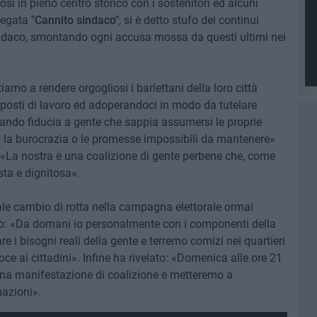
osi in pieno centro storico con i sostenitori ed alcuni
llegata
"Cannito sindaco"
, si è detto stufo dei continui
 sindaco, smontando ogni accusa mossa da questi ultimi nei
iamo a rendere orgogliosi i barlettani della loro città
posti di lavoro ed adoperandoci in modo da tutelare
dando fiducia a gente che sappia assumersi le proprie
o la burocrazia o le promesse impossibili da mantenere»
«La nostra è una coalizione di gente perbene che, come
ta e dignitosa».
ale cambio di rotta nella campagna elettorale ormai
ivo: «Da domani io personalmente con i componenti della
e i bisogni reali della gente e terremo comizi nei quartieri
oce ai cittadini». Infine ha rivelato: «Domenica alle ore 21
una manifestazione di coalizione e metteremo a
mazioni».