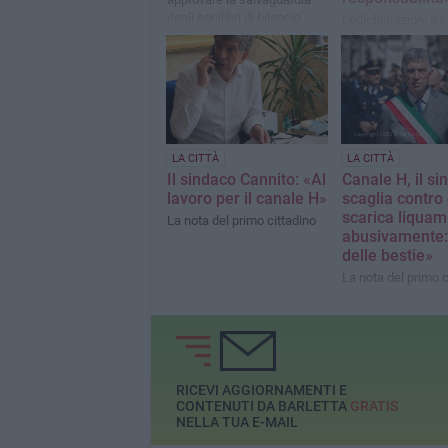
degli equilibri di bilancio
Ledichiarazioni a c
sindaco Cosimo Ca
sulla crisi della su
maggioranza
LA CITTÀ
LA CITTÀ
Il sindaco Cannito: «Al
Canale H, il si
lavoro per il canale H»
scaglia contro 
scarica liquam
La nota del primo cittadino
abusivamente:
delle bestie»
La nota del primo c
RICEVI AGGIORNAMENTI E
CONTENUTI DA BARLETTA
GRATIS
NELLA TUA E-MAIL