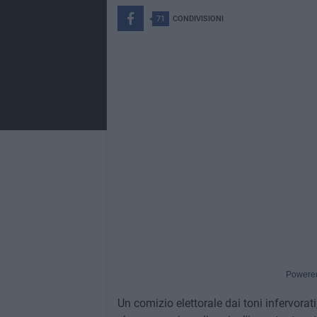
71
CONDIVISIONI
Powere
Un comizio elettorale dai toni infervorat