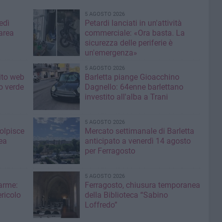
5 AGOSTO 2026
edì
Petardi lanciati in un'attività
area
commerciale: «Ora basta. La
sicurezza delle periferie è
un'emergenza»
5 AGOSTO 2026
sito web
Barletta piange Gioacchino
o verde
Dagnello: 64enne barlettano
investito all'alba a Trani
5 AGOSTO 2026
colpisce
Mercato settimanale di Barletta
ea
anticipato a venerdì 14 agosto
per Ferragosto
5 AGOSTO 2026
larme:
Ferragosto, chiusura temporanea
ricolo
della Biblioteca “Sabino
Loffredo”