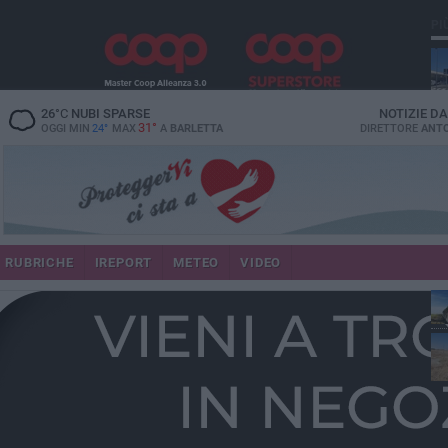
PI
26
°C
NUBI SPARSE
NOTIZIE D
31°
OGGI MIN
24°
MAX
A
BARLETTA
DIRETTORE
ANTO
RUBRICHE
IREPORT
METEO
VIDEO