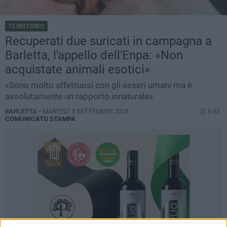
TERRITORIO
Recuperati due suricati in campagna a
Barletta, l'appello dell'Enpa: «Non
acquistate animali esotici»
«Sono molto affettuosi con gli esseri umani ma è
assolutamente un rapporto innaturale»
BARLETTA -
MARTEDÌ 3 SETTEMBRE 2024
8.45
COMUNICATO STAMPA