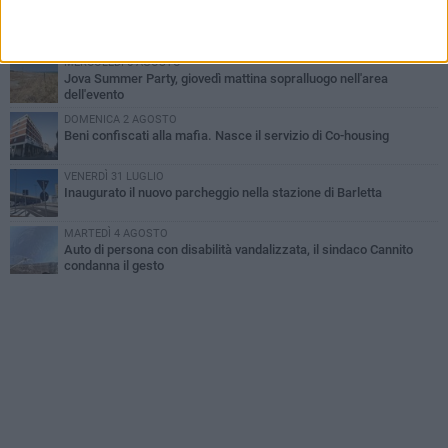
GIOVEDÌ 6 AGOSTO
Il ricordo di "Cecco", il benzinaio col sorriso: «Contava i giorni che
lo separavano dalla pensione»
MERCOLEDÌ 5 AGOSTO
Jova Summer Party, giovedì mattina sopralluogo nell'area
dell'evento
DOMENICA 2 AGOSTO
Beni confiscati alla mafia. Nasce il servizio di Co-housing
VENERDÌ 31 LUGLIO
Inaugurato il nuovo parcheggio nella stazione di Barletta
MARTEDÌ 4 AGOSTO
Auto di persona con disabilità vandalizzata, il sindaco Cannito
condanna il gesto