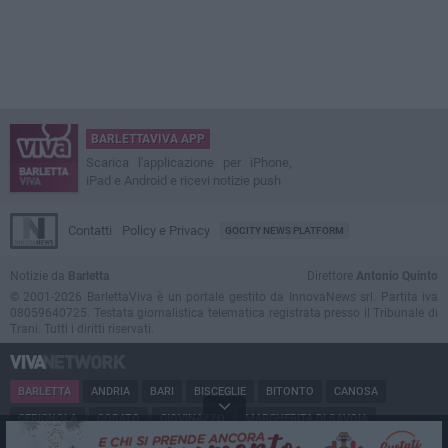
BARLETTAVIVA APP
Scarica l'applicazione per iPhone,
iPad e Android e ricevi notizie push
Contatti
Policy e Privacy
GOCITY NEWS PLATFORM
Notizie da
Barletta
Direttore
Antonio Quinto
© 2001-2026 BarlettaViva è un portale gestito da InnovaNews srl. Partita iva
08059640725. Testata giornalistica telematica registrata presso il Tribunale di
Trani. Tutti i diritti riservati.
BARLETTA
ANDRIA
BARI
BISCEGLIE
BITONTO
CANOSA
CERIGNOLA
CORATO
GIOVINAZZO
MARGHERITA DI SAVOIA
MINERVINO
MODUGNO
MOLFETTA
PUGLIA
RUVO