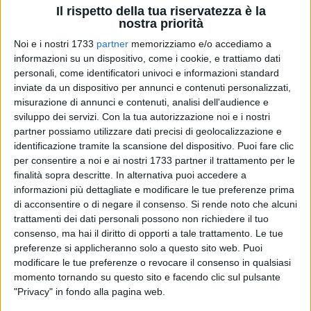
Il rispetto della tua riservatezza è la
nostra priorità
Noi e i nostri 1733
partner
memorizziamo e/o accediamo a
informazioni su un dispositivo, come i cookie, e trattiamo dati
personali, come identificatori univoci e informazioni standard
66
inviate da un dispositivo per annunci e contenuti personalizzati,
misurazione di annunci e contenuti, analisi dell'audience e
sviluppo dei servizi.
Con la tua autorizzazione noi e i nostri
I volontari Enpa della Sezione di Barletta hanno recuperato
partner possiamo utilizzare dati precisi di geolocalizzazione e
identificazione tramite la scansione del dispositivo. Puoi fare clic
ieri nella campagna tra Trani e Barletta due esemplari di
per consentire a noi e ai nostri 1733 partner il trattamento per le
suricato, un maschio e una femmina di tre anni. La
finalità sopra descritte. In alternativa puoi accedere a
segnalazione era arrivata già un paio di settimane fa da
informazioni più dettagliate e modificare le tue preferenze prima
parte di alcuni agricoltori della zona ma, a seguito di un forte
di acconsentire o di negare il consenso.
Si rende noto che alcuni
temporale, i suricati erano scappati o si erano nascosti. Ieri è
trattamenti dei dati personali possono non richiedere il tuo
arrivata nuovamente una segnalazione e i volontari Enpa
consenso, ma hai il diritto di opporti a tale trattamento. Le tue
sono riusciti a catturarli. "Sono molto docili – afferma l'Enpa
preferenze si applicheranno solo a questo sito web. Puoi
modificare le tue preferenze o revocare il consenso in qualsiasi
di Barletta – si vede che sono abituati ad un ambiente
momento tornando su questo sito e facendo clic sul pulsante
domestico. Li abbiamo recuperati e messi in sicurezza e
"Privacy" in fondo alla pagina web.
abbiamo trovato il loro proprietario che li stava cercando.