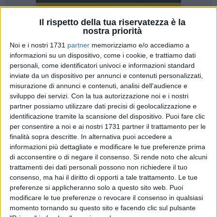
Il rispetto della tua riservatezza è la
nostra priorità
20
Noi e i nostri 1731
partner
memorizziamo e/o accediamo a
informazioni su un dispositivo, come i cookie, e trattiamo dati
personali, come identificatori univoci e informazioni standard
È ricominciata a Barletta, presso la Sala Athenaeum, il 9
inviate da un dispositivo per annunci e contenuti personalizzati,
Febbraio scorso, la rassegna di Teatro e Musica "Corpi
misurazione di annunci e contenuti, analisi dell'audience e
Ketonici - Espulsioni di scena", giunta alla sua 2a edizione.
sviluppo dei servizi.
Con la tua autorizzazione noi e i nostri
partner possiamo utilizzare dati precisi di geolocalizzazione e
identificazione tramite la scansione del dispositivo. Puoi fare clic
Lo spettacolo di esordio, "L' Infinito... in stile libero", di e con
per consentire a noi e ai nostri 1731 partner il trattamento per le
Michela Diviccaro, Mariella Parlato, Annalisa Rizzitelli e
finalità sopra descritte. In alternativa puoi accedere a
Giambattista Rossi- che ne ha curato anche la regia- ha
informazioni più dettagliate e modificare le tue preferenze prima
divertito fino alle lacrime il numeroso pubblico presente ,
di acconsentire o di negare il consenso.
Si rende noto che alcuni
registrando "il tutto esaurito".
trattamenti dei dati personali possono non richiedere il tuo
Infatti, a grande richiesta, si sta già pensando ad una replica
consenso, ma hai il diritto di opporti a tale trattamento. Le tue
preferenze si applicheranno solo a questo sito web. Puoi
fuori programma. Inizio di buon auspicio per il prosieguo
modificare le tue preferenze o revocare il consenso in qualsiasi
della rassegna che vuole essere un modo per dare spazio
momento tornando su questo sito e facendo clic sul pulsante
"anche" ad artisti ed opere di indubbio valore, frutto di ricerca