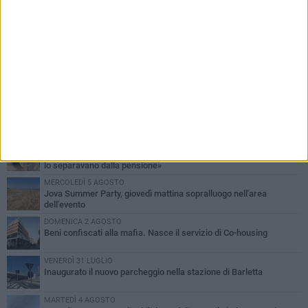
PIÙ LETTI QUESTA SETTIMANA
MERCOLEDÌ 5 AGOSTO
Barletta piange Gioacchino Dagnello: 64enne barlettano investito
all'alba a Trani
GIOVEDÌ 6 AGOSTO
Il ricordo di "Cecco", il benzinaio col sorriso: «Contava i giorni che
lo separavano dalla pensione»
MERCOLEDÌ 5 AGOSTO
Jova Summer Party, giovedì mattina sopralluogo nell'area
dell'evento
DOMENICA 2 AGOSTO
Beni confiscati alla mafia. Nasce il servizio di Co-housing
VENERDÌ 31 LUGLIO
Inaugurato il nuovo parcheggio nella stazione di Barletta
MARTEDÌ 4 AGOSTO