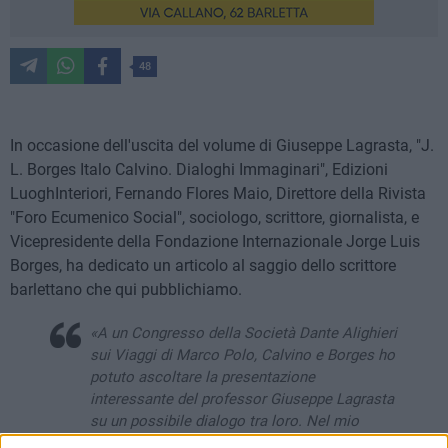
48
In occasione dell'uscita del volume di Giuseppe Lagrasta, "J.
L. Borges Italo Calvino. Dialoghi Immaginari", Edizioni
LuoghInteriori, Fernando Flores Maio, Direttore della Rivista
"Foro Ecumenico Social", sociologo, scrittore, giornalista, e
Vicepresidente della Fondazione Internazionale Jorge Luis
Borges, ha dedicato un articolo al saggio dello scrittore
barlettano che qui pubblichiamo.
«A un Congresso della Società Dante Alighieri
sui Viaggi di Marco Polo, Calvino e Borges ho
potuto ascoltare la presentazione
interessante del professor Giuseppe Lagrasta
su un possibile dialogo tra loro. Nel mio
intervento ho ricordato che Borges ha scritto