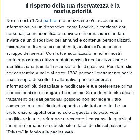
Il rispetto della tua riservatezza è la
di tante città, alcune immaginarie, e ha
nostra priorità
visitato tante città, che sono nel suo libro
"Atlas", con la collaborazione fotografica di
Noi e i nostri 1733
partner
memorizziamo e/o accediamo a
María Kodama, che ha registrato quel magico
informazioni su un dispositivo, come i cookie, e trattiamo dati
itinerario, che si può vedere nella mostra
personali, come identificatori univoci e informazioni standard
"Atlas de Borges", di cui sono curatore, che è
inviate da un dispositivo per annunci e contenuti personalizzati,
stata presentata nel settembre 2024 a Roma
misurazione di annunci e contenuti, analisi dell'audience e
sviluppo dei servizi.
Con la tua autorizzazione noi e i nostri
al congresso internazionale di detta Società.
partner possiamo utilizzare dati precisi di geolocalizzazione e
identificazione tramite la scansione del dispositivo. Puoi fare clic
A Borges piaceva il dialogo e ho potuto
per consentire a noi e ai nostri 1733 partner il trattamento per le
verificarlo quando ero molto giovane, negli
finalità sopra descritte. In alternativa puoi accedere a
anni '70, e gli chiesi un'intervista sul tema
informazioni più dettagliate e modificare le tue preferenze prima
della morte. Lui accettò e venne pubblicata
di acconsentire o di negare il consenso.
Si rende noto che alcuni
prima sulla rivista "Panorama" e poi sul
trattamenti dei dati personali possono non richiedere il tuo
quotidiano "El Cronista". Nella mia intervista
consenso, ma hai il diritto di opporti a tale trattamento. Le tue
Borges ha risposto a domande che
preferenze si applicheranno solo a questo sito web. Puoi
rasentavano il fantastico. Ad esempio, gli ho
modificare le tue preferenze o revocare il consenso in qualsiasi
chiesto se immaginava la sua morte con un
momento tornando su questo sito e facendo clic sul pulsante
personaggio che gli diceva: "Eccomi, sono la
"Privacy" in fondo alla pagina web.
morte, vieni con me". Rispose con alcune