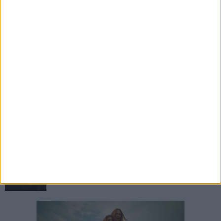
7 AGOSTO 2026
«Il futuro dell'ex Cartiera diventi uno dei temi
centrali delle elezioni amministrative del 2027»
7 AGOSTO 2026
Ex Convento di Sant'Andrea, Calabrese e
Cardone: «Sviluppare una nuova visione sul
mare per Barletta»
7 AGOSTO 2026
Barletta ricorda don Gino Spadaro a vent’anni
dalla scomparsa
7 AGOSTO 2026
Cinema Fuori Museo, a Trani tre nuovi
appuntamenti tra i grandi classici del cinema