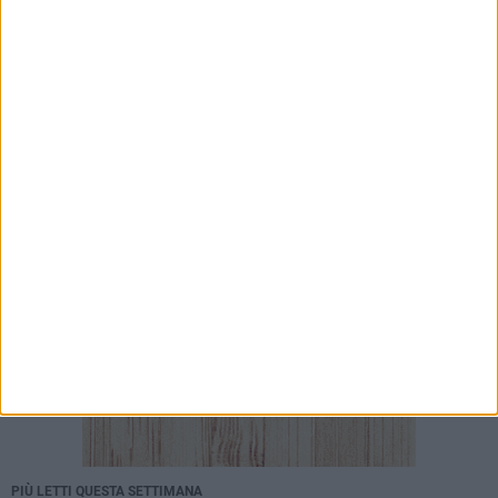
Ex Convento di Sant'Andrea, Calabrese e
Cardone: «Sviluppare una nuova visione sul
mare per Barletta»
7 AGOSTO 2026
Barletta ricorda don Gino Spadaro a vent’anni
dalla scomparsa
PIÙ LETTI QUESTA SETTIMANA