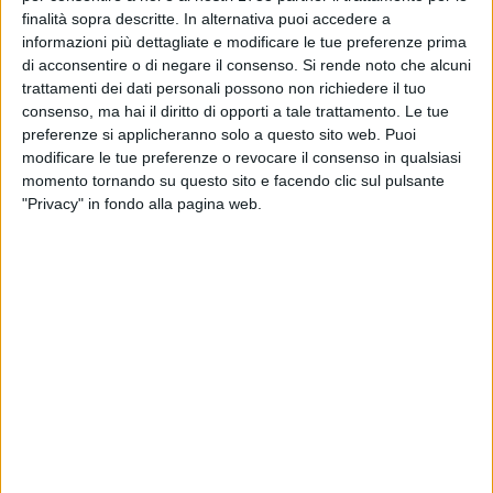
impegnate nell'iniziativa nelle province di Bari e BAT
finalità sopra descritte. In alternativa puoi accedere a
raccoglieranno medicinali per sostenere l'azione di 67 realtà
informazioni più dettagliate e modificare le tue preferenze prima
benefiche del territorio che hanno espresso un fabbisogno di
di acconsentire o di negare il consenso.
Si rende noto che alcuni
30.000 confezioni di farmaci.
trattamenti dei dati personali possono non richiedere il tuo
consenso, ma hai il diritto di opporti a tale trattamento. Le tue
Anche quest'anno sono tante le necessità a cui far fronte e,
preferenze si applicheranno solo a questo sito web. Puoi
modificare le tue preferenze o revocare il consenso in qualsiasi
nel limite dei farmaci non sottoposti all'obbligo di ricetta
momento tornando su questo sito e facendo clic sul pulsante
medica, occorrono soprattutto medicinali per l'influenza e
"Privacy" in fondo alla pagina web.
pediatrici, decongestionanti nasali, analgesici, antistaminici
e antifebbrili, farmaci ginecologici, preparati per la tosse e
per i disturbi gastrointestinali, preparati per il trattamento di
ferite e ulcerazioni, antinfiammatori, farmaci per i dolori
articolari e disinfettanti.
Il valore della donazione e la generosità dei pugliesi sono
testimoniati dai risultati straordinari ottenuti dall'iniziativa
nel 2025 in Puglia, quando sono state raccolte oltre 50.000
confezioni in 390 farmacie (per un valore economico di
430.000 euro). Medicinali che hanno contribuito a curare