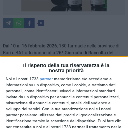
8
Dal 10 al 16 febbraio 2026
, 180 farmacie nelle province di
Bari e BAT aderiranno alla
26ª Giornata di Raccolta del
Farmaco
promossa dal Banco Farmaceutico. L'iniziativa si
Il rispetto della tua riservatezza è la
inquadra in una vasta rete di solidarietà che attraversa
nostra priorità
l'Italia e coinvolge complessivamente 6.000 farmacie, unite
Noi e i nostri 1733
partner
memorizziamo e/o accediamo a
per raccogliere farmaci al fine di offrire conforto a chi vive in
informazioni su un dispositivo, come i cookie, e trattiamo dati
una condizione di povertà sanitaria.
personali, come identificatori univoci e informazioni standard
inviate da un dispositivo per annunci e contenuti personalizzati,
Le Giornate di Raccolta del Farmaco, rappresentano
misurazione di annunci e contenuti, analisi dell'audience e
un'occasione importante per offrire il proprio sostegno a chi
sviluppo dei servizi.
Con la tua autorizzazione noi e i nostri
è, troppo spesso, costretto a rinunciare o rimandare le cure
partner possiamo utilizzare dati precisi di geolocalizzazione e
identificazione tramite la scansione del dispositivo. Puoi fare clic
sanitarie per ragioni economiche. Le 180 farmacie
per consentire a noi e ai nostri 1733 partner il trattamento per le