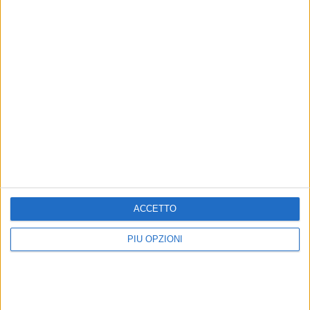
ACCETTO
Altri contenuti a tema
PIÙ OPZIONI