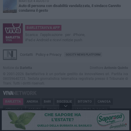
MARTEDÌ 4 AGOSTO
Auto di persona con disabilità vandalizzata, il sindaco Cannito
condanna il gesto
BARLETTAVIVA APP
Scarica l'applicazione per iPhone,
iPad e Android e ricevi notizie push
Contatti
Policy e Privacy
GOCITY NEWS PLATFORM
Notizie da
Barletta
Direttore
Antonio Quinto
© 2001-2026 BarlettaViva è un portale gestito da InnovaNews srl. Partita iva
08059640725. Testata giornalistica telematica registrata presso il Tribunale di
Trani. Tutti i diritti riservati.
BARLETTA
ANDRIA
BARI
BISCEGLIE
BITONTO
CANOSA
CERIGNOLA
CORATO
GIOVINAZZO
MARGHERITA DI SAVOIA
MINERVINO
MODUGNO
MOLFETTA
PUGLIA
RUVO
SAN FERDINANDO
SPINAZZOLA
TERLIZZI
TRANI
TRINITAPOLI