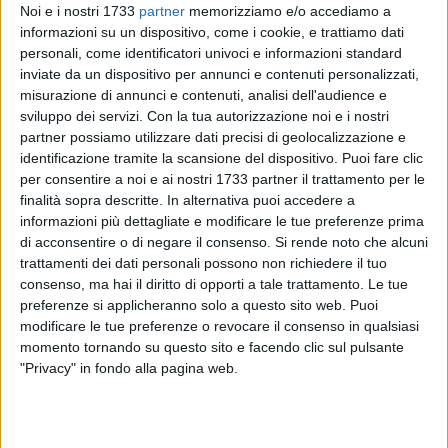
gastronomica di qualità fuori dalle rotte più scontate e fare
Noi e i nostri 1733
partner
memorizziamo e/o accediamo a
informazioni su un dispositivo, come i cookie, e trattiamo dati
della
periferia
un luogo capace di attrarre famiglie, giovani,
personali, come identificatori univoci e informazioni standard
appassionati di pizza e clienti abituali.
inviate da un dispositivo per annunci e contenuti personalizzati,
misurazione di annunci e contenuti, analisi dell'audience e
La filosofia del locale si muove proprio in questa direzione.
sviluppo dei servizi.
Con la tua autorizzazione noi e i nostri
Non soltanto servire una pizza, ma costruire un'abitudine
partner possiamo utilizzare dati precisi di geolocalizzazione e
positiva, un riferimento quotidiano, un posto riconoscibile in
identificazione tramite la scansione del dispositivo. Puoi fare clic
cui tornare. Una presenza che nel tempo ha contribuito a
per consentire a noi e ai nostri 1733 partner il trattamento per le
finalità sopra descritte. In alternativa puoi accedere a
dare nuova centralità a una parte di Barletta troppo spesso
informazioni più dettagliate e modificare le tue preferenze prima
considerata marginale.
di acconsentire o di negare il consenso.
Si rende noto che alcuni
trattamenti dei dati personali possono non richiedere il tuo
Pronto Pizza La Bettola opera oggi in
via Vito Antonio
consenso, ma hai il diritto di opporti a tale trattamento. Le tue
Lattanzio 2
, a Barletta, e racconta già dalla propria presenza
preferenze si applicheranno solo a questo sito web. Puoi
online un'identità fatta di attenzione al prodotto, servizio e
modificare le tue preferenze o revocare il consenso in qualsiasi
rapporto con il territorio. Sul sito ufficiale, l'attività si
momento tornando su questo sito e facendo clic sul pulsante
"Privacy" in fondo alla pagina web.
presenta come una pizzeria che punta su piatti di alta
qualità, dai più classici ai più ricercati, con l'utilizzo di
ingredienti selezionati; inoltre mette a disposizione
prenotazione, delivery e ordinazione online, segno di una