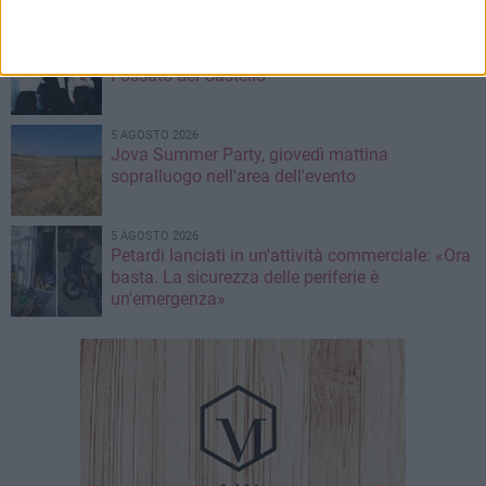
6 AGOSTO 2026
Il Volo in concerto a Barletta: il trio arriva al
Fossato del Castello
5 AGOSTO 2026
Jova Summer Party, giovedì mattina
sopralluogo nell'area dell'evento
5 AGOSTO 2026
Petardi lanciati in un'attività commerciale: «Ora
basta. La sicurezza delle periferie è
un'emergenza»