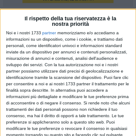
23
Il rispetto della tua riservatezza è la
nostra priorità
Noi e i nostri 1733
partner
memorizziamo e/o accediamo a
Sabato 17 giugno presso gli accoglienti ambienti del
informazioni su un dispositivo, come i cookie, e trattiamo dati
personali, come identificatori univoci e informazioni standard
"Brigantino 2" di Barletta si è celebrato il rituale "passaggio
inviate da un dispositivo per annunci e contenuti personalizzati,
del martelletto" del Lions Club Barletta Host ETS tra l'uscente
misurazione di annunci e contenuti, analisi dell'audience e
Presidente Avv. Angela Maria Lorusso ed il subentrante per il
sviluppo dei servizi.
Con la tua autorizzazione noi e i nostri
prossimo anno associativo 2023-2024 Avv. Mauro Grimaldi;
partner possiamo utilizzare dati precisi di geolocalizzazione e
erano presenti autorità lionistiche locali e distrettuali quali il
identificazione tramite la scansione del dispositivo. Puoi fare clic
1° Vice Governatore Emanuele Tatò, il 2° Vice Governatore
per consentire a noi e ai nostri 1733 partner il trattamento per le
Girolamo Tortorelli, i PDG Francesco Barracchia e Matteo
finalità sopra descritte. In alternativa puoi accedere a
informazioni più dettagliate e modificare le tue preferenze prima
Bonadies nonché il Presidente del Leo Club Barletta Fausto
di acconsentire o di negare il consenso.
Si rende noto che alcuni
Fiore; presenti, altresì, stimati ospiti in rappresentanza della
trattamenti dei dati personali possono non richiedere il tuo
locale Giunta Comunale, nella persona dell'Avv. Anna Maria
consenso, ma hai il diritto di opporti a tale trattamento. Le tue
Scommegna, e del mondo accademico, con la presenza del
preferenze si applicheranno solo a questo sito web. Puoi
Prof. Francesco Schittulli, Presidente nazionale della LILT.
modificare le tue preferenze o revocare il consenso in qualsiasi
momento tornando su questo sito e facendo clic sul pulsante