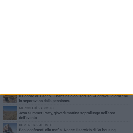
PIÙ LETTI QUESTA SETTIMANA
MERCOLEDÌ 5 AGOSTO
Barletta piange Gioacchino Dagnello: 64enne barlettano investito
all'alba a Trani
GIOVEDÌ 6 AGOSTO
Il ricordo di "Cecco", il benzinaio col sorriso: «Contava i giorni che
lo separavano dalla pensione»
MERCOLEDÌ 5 AGOSTO
Jova Summer Party, giovedì mattina sopralluogo nell'area
dell'evento
DOMENICA 2 AGOSTO
Beni confiscati alla mafia. Nasce il servizio di Co-housing