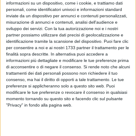
più emiliano–romagnolo! Mi diceva, giorni addietro, un
informazioni su un dispositivo, come i cookie, e trattiamo dati
personali, come identificatori univoci e informazioni standard
Amministratore della Lega Nord (noto terrorista: uno, per
inviate da un dispositivo per annunci e contenuti personalizzati,
intenderci, che pretende il codice fiscale per i ROM)
misurazione di annunci e contenuti, analisi dell'audience e
impegnato a favorire l'insediamento di una delle previste
sviluppo dei servizi.
Con la tua autorizzazione noi e i nostri
centrali nucleari nel proprio territorio (la Valcamonica, ove
partner possiamo utilizzare dati precisi di geolocalizzazione e
evidentemente permane nel DNA dei villici l'istinto al
identificazione tramite la scansione del dispositivo. Puoi fare clic
suicidio) che la "vexata quaestio" nucleare – sì nucleare – no
per consentire a noi e ai nostri 1733 partner il trattamento per le
sarebbe di facile soluzione: basterebbe coinvolgere
finalità sopra descritte. In alternativa puoi accedere a
informazioni più dettagliate e modificare le tue preferenze prima
nell'affare e negli appalti le Coop rosse.
di acconsentire o di negare il consenso.
Si rende noto che alcuni
Lui, sindaco per trent'anni, ricorda la Sinistra (giustamente
trattamenti dei dati personali possono non richiedere il tuo
"di lotta e di governo") battersi per i piccoli negozianti contro
consenso, ma hai il diritto di opporti a tale trattamento. Le tue
i "Padroni" della Grande Distribuzione, non a caso
preferenze si applicheranno solo a questo sito web. Puoi
"amerikana" secondo i locali Collettivi Ho Chi Min: appena
modificare le tue preferenze o revocare il consenso in qualsiasi
diede, io dico furbescamente, la licenza ad una Coop
momento tornando su questo sito e facendo clic sul pulsante
emiliana, il Consiglio Comunale varò, nel giro di
"Privacy" in fondo alla pagina web.
ventiquattr'ore, una variante per cui costruirono un Mega
Store proprio dove crescevano "i frutti profumati", d'incanto
si tacque la Triplice, i negozianti andarono a pallino e quelli
del collettivo ebbero il posto, posto che conservano tuttora,