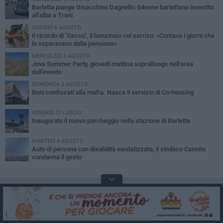
Barletta piange Gioacchino Dagnello: 64enne barlettano investito
all'alba a Trani
GIOVEDÌ 6 AGOSTO
Il ricordo di "Cecco", il benzinaio col sorriso: «Contava i giorni che
lo separavano dalla pensione»
MERCOLEDÌ 5 AGOSTO
Jova Summer Party, giovedì mattina sopralluogo nell'area
dell'evento
DOMENICA 2 AGOSTO
Beni confiscati alla mafia. Nasce il servizio di Co-housing
VENERDÌ 31 LUGLIO
Inaugurato il nuovo parcheggio nella stazione di Barletta
MARTEDÌ 4 AGOSTO
Auto di persona con disabilità vandalizzata, il sindaco Cannito
condanna il gesto
BARLETTAVIVA APP
Scarica l'applicazione per iPhone,
iPad e Android e ricevi notizie push