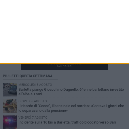
PIÙ LETTI QUESTA SETTIMANA
MERCOLEDÌ 5 AGOSTO
Barletta piange Gioacchino Dagnello: 64enne barlettano investito
all'alba a Trani
GIOVEDÌ 6 AGOSTO
Il ricordo di "Cecco", il benzinaio col sorriso: «Contava i giorni che
lo separavano dalla pensione»
VENERDÌ 7 AGOSTO
Incidente sulla 16 bis a Barletta, traffico bloccato verso Bari