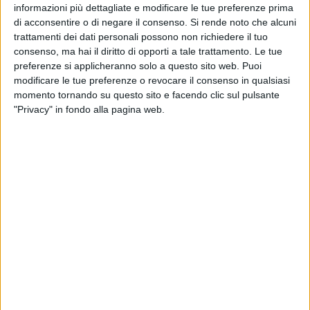
informazioni più dettagliate e modificare le tue preferenze prima
complessiva di 90 giorni.
di acconsentire o di negare il consenso.
Si rende noto che alcuni
trattamenti dei dati personali possono non richiedere il tuo
Le caratteristiche tecniche di questa apparecchiatura
consenso, ma hai il diritto di opporti a tale trattamento. Le tue
consentono di ottenere i risultati migliori possibili in termini
preferenze si applicheranno solo a questo sito web. Puoi
modificare le tue preferenze o revocare il consenso in qualsiasi
di qualità con una significativa riduzione della durata degli
momento tornando su questo sito e facendo clic sul pulsante
esami; infatti la risonanza magnetica 3 Tesla offre vantaggi
"Privacy" in fondo alla pagina web.
notevoli dal punto di vista medico, tecnico e clinico per il
paziente.
La Risonanza magnetica 3 Tesla garantisce una elevata
risoluzione spaziale e di contrasto con elevato dettaglio
anatomico, offre la possibilità di visualizzare strutture più
piccole e dunque riconoscere le patologie in fase più
precoce. I principali vantaggi tecnologici sono un incremento
del rapporto segnale-rumore e contrasto-rumore, con
conseguente riduzione dei tempi di esecuzione dell'esame,
anche grazie all'utilizzo di algoritmi iterativi di ricostruzione
delle immagini e alla possibilità di acquisire più strati