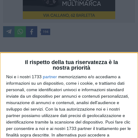
194
È la prima risonanza magnetica 3 Tesla presente in una Asl
Il rispetto della tua riservatezza è la
della Regione Puglia, la più performante e tecnologicamente
nostra priorità
avanzata disponibile in ambito clinico. Oggi a Barletta, nella
Noi e i nostri 1733
partner
memorizziamo e/o accediamo a
unità operativa di Radiologia a valenza universitaria
informazioni su un dispositivo, come i cookie, e trattiamo dati
dell'Ospedale Dimiccoli diretta dal professor Giuseppe
personali, come identificatori univoci e informazioni standard
Guglielmi, è stata inaugurata la risonanza magnetica 3
inviate da un dispositivo per annunci e contenuti personalizzati,
Tesla: si tratta della apparecchiatura Magnetom Vida
misurazione di annunci e contenuti, analisi dell'audience e
acquistata con delibera 1276 del 2021 utilizzando fondi POR
sviluppo dei servizi.
Con la tua autorizzazione noi e i nostri
Puglia FESR 2014-2020. L'apparecchiatura ha un costo
partner possiamo utilizzare dati precisi di geolocalizzazione e
identificazione tramite la scansione del dispositivo. Puoi fare clic
totale di euro 1.025.410,00: i lavori di riqualificazione dei
per consentire a noi e ai nostri 1733 partner il trattamento per le
luoghi necessari per ospitare la nuova apparecchiatura
finalità sopra descritte. In alternativa puoi accedere a
arrivata a Barletta il 23 novembre hanno avuto una durata