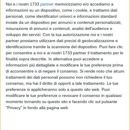
gruppi criminali originari dei comuni compresi tra le province
Noi e i nostri 1733
partner
memorizziamo e/o accediamo a
di Foggia e Bari, dediti alla commissione, in diverse regioni
informazioni su un dispositivo, come i cookie, e trattiamo dati
italiane, di gravi delitti di natura predatoria.
personali, come identificatori univoci e informazioni standard
inviate da un dispositivo per annunci e contenuti personalizzati,
misurazione di annunci e contenuti, analisi dell'audience e
L'operazione, avviata nel settembre 2011 dal Servizio
sviluppo dei servizi.
Con la tua autorizzazione noi e i nostri
Centrale Operativo, dal Servizio Polizia Stradale, dalle
partner possiamo utilizzare dati precisi di geolocalizzazione e
Squadre Mobili di Foggia e Bari, nonche' dai Commissariati
identificazione tramite la scansione del dispositivo. Puoi fare clic
di P.S. di Cerignola e Andria, ha consentito inoltre, di
per consentire a noi e ai nostri 1733 partner il trattamento per le
sequestrare complessivamente 12 pistole, 2 fucili, un fucile
finalità sopra descritte. In alternativa puoi accedere a
mitragliatore kalashnikov, 750 kg di polvere pirica, 800
informazioni più dettagliate e modificare le tue preferenze prima
di acconsentire o di negare il consenso.
Si rende noto che alcuni
munizioni di vario calibro e 261 autoveicoli di provenienza
trattamenti dei dati personali possono non richiedere il tuo
illecita, colpendo in particolar modo esponenti della
consenso, ma hai il diritto di opporti a tale trattamento. Le tue
criminalita' cerignolana e andriese, costituenti alcuni sodalizi
preferenze si applicheranno solo a questo sito web. Puoi
criminali dediti a rapine in danno di furgoni portavalori e di
modificare le tue preferenze o revocare il consenso in qualsiasi
autotrasportatori pregiudicati, inclini ad attivita' criminali,
momento tornando su questo sito e facendo clic sul pulsante
che operavano sul territorio nazionale, che, negli ultimi anni
"Privacy" in fondo alla pagina web.
avevano fatto registrare una considerevole recrudescenza
nei territori delle province di Foggia, Barletta-Andria-Trani e
Bari.