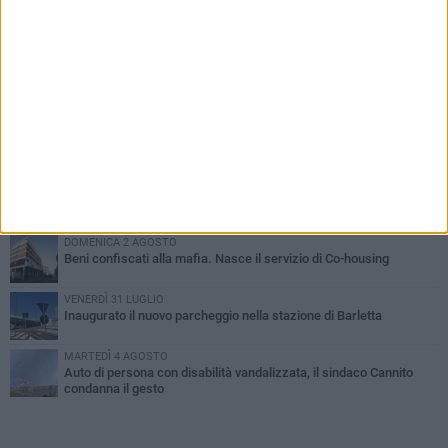
PIÙ LETTI QUESTA SETTIMANA
MERCOLEDÌ 5 AGOSTO
Barletta piange Gioacchino Dagnello: 64enne barlettano investito
all'alba a Trani
GIOVEDÌ 6 AGOSTO
Il ricordo di "Cecco", il benzinaio col sorriso: «Contava i giorni che
lo separavano dalla pensione»
MERCOLEDÌ 5 AGOSTO
Jova Summer Party, giovedì mattina sopralluogo nell'area
dell'evento
DOMENICA 2 AGOSTO
Beni confiscati alla mafia. Nasce il servizio di Co-housing
VENERDÌ 31 LUGLIO
Inaugurato il nuovo parcheggio nella stazione di Barletta
MARTEDÌ 4 AGOSTO
Auto di persona con disabilità vandalizzata, il sindaco Cannito
condanna il gesto