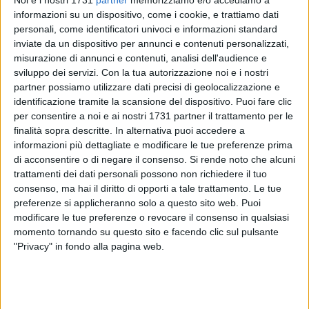
informazioni su un dispositivo, come i cookie, e trattiamo dati
personali, come identificatori univoci e informazioni standard
inviate da un dispositivo per annunci e contenuti personalizzati,
misurazione di annunci e contenuti, analisi dell'audience e
sviluppo dei servizi.
Con la tua autorizzazione noi e i nostri
partner possiamo utilizzare dati precisi di geolocalizzazione e
identificazione tramite la scansione del dispositivo. Puoi fare clic
Nel Comune di Andria si è tenuta la conferenza dei sindaci
per consentire a noi e ai nostri 1731 partner il trattamento per le
della sesta provincia. All'incontro hanno partecipato anche
finalità sopra descritte. In alternativa puoi accedere a
Rocco Canosa, direttore generale Asl Bat e Felice De Pietro,
informazioni più dettagliate e modificare le tue preferenze prima
direttore amministrativo dell'azienda sanitaria. La
di acconsentire o di negare il consenso.
Si rende noto che alcuni
conferenza si è riunita per discutere la proposta di
trattamenti dei dati personali possono non richiedere il tuo
realizzazione dei nuovi ospedali.
consenso, ma hai il diritto di opporti a tale trattamento. Le tue
preferenze si applicheranno solo a questo sito web. Puoi
modificare le tue preferenze o revocare il consenso in qualsiasi
All'unanimità, la conferenza dei sindaci ha stabilito che sarà
momento tornando su questo sito e facendo clic sul pulsante
subito chiesto un incontro ufficiale a Tommaso Fiore,
"Privacy" in fondo alla pagina web.
assessore regionale alle politiche della salute e a Fabiano
Amati, assessore regionale ai lavori pubblici per avere un
quadro della situazione quanto più dettagliato possibile.
Prima che la conferenza possa esprimersi è necessario che