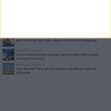
MERCOLEDÌ 5 AGOSTO
Barletta piange Gioacchino Dagnello: 64enne barlettano investito
all'alba a Trani
GIOVEDÌ 30 LUGLIO
Rapina all'Ipercoop di Barletta: nel mirino la gioielleria, banditi in
fuga
DOMENICA 2 AGOSTO
Beni confiscati alla mafia. Nasce il servizio di Co-housing
VENERDÌ 31 LUGLIO
Divieto di balneazione revocato, tornano balneabili le acque
antistanti il Canale H
MERCOLEDÌ 5 AGOSTO
Jova Summer Party, giovedì mattina sopralluogo nell'area
dell'evento