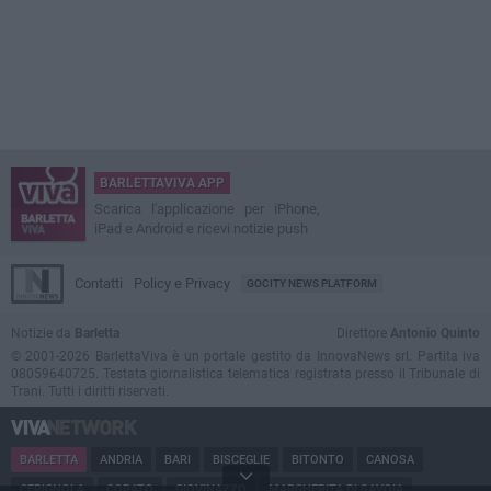
BARLETTAVIVA APP
Scarica l'applicazione per iPhone,
iPad e Android e ricevi notizie push
Contatti
Policy e Privacy
GOCITY NEWS PLATFORM
Notizie da
Barletta
Direttore
Antonio Quinto
© 2001-2026 BarlettaViva è un portale gestito da InnovaNews srl. Partita iva
08059640725. Testata giornalistica telematica registrata presso il Tribunale di
Trani. Tutti i diritti riservati.
BARLETTA
ANDRIA
BARI
BISCEGLIE
BITONTO
CANOSA
CERIGNOLA
CORATO
GIOVINAZZO
MARGHERITA DI SAVOIA