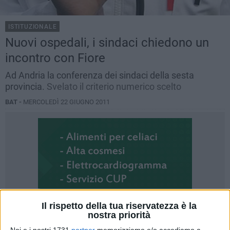
ISTITUZIONALE
Nuovi ospedali, i sindaci chiedono un
incontro con Fiore
Ad Andria la conferenza dei sindaci della sesta
provincia.
Svelato il criterio numerico scelto
BAT -
MERCOLEDÌ 22 GIUGNO 2011
Il rispetto della tua riservatezza è la
nostra priorità
Noi e i nostri 1731
partner
memorizziamo e/o accediamo a