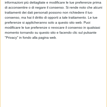
informazioni più dettagliate e modificare le tue preferenze prima
presbiterale e la preghiera corale della Chiesa diocesana.
di acconsentire o di negare il consenso.
Si rende noto che alcuni
trattamenti dei dati personali possono non richiedere il tuo
Per il Seminario regionale di Molfetta:
consenso, ma hai il diritto di opporti a tale trattamento. Le tue
preferenze si applicheranno solo a questo sito web. Puoi
Il Sac. Gennaro Dicorato, rientrato da Roma, dove ha
modificare le tue preferenze o revocare il consenso in qualsiasi
conseguito la licenza in Mariologia, va come educatore a
momento tornando su questo sito e facendo clic sul pulsante
"Privacy" in fondo alla pagina web.
servizio della formazione dei giovani candidati al sacerdozio
presso il Seminario Teologico Regionale di Molfetta.
In diocesi:
· Il Sac. Emanuele Tupputi, oltre all'impegno di giudice
presso il Tribunale Ecclesiastico di Bari, sarà viceparroco
nella parrocchia "S. Sepolcro" in Barletta e assistente
ecclesiastico a livello cittadino della FUCI.
· Il Sac. Domenico Gramegna prende il servizio della
segreteria pastorale e della pastorale giovanile diocesana.