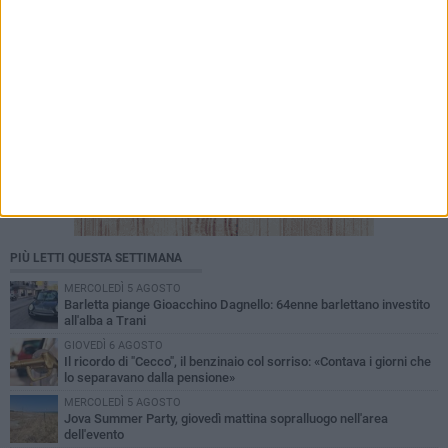
PIÙ LETTI QUESTA SETTIMANA
MERCOLEDÌ 5 AGOSTO
Barletta piange Gioacchino Dagnello: 64enne barlettano investito
all'alba a Trani
GIOVEDÌ 6 AGOSTO
Il ricordo di "Cecco", il benzinaio col sorriso: «Contava i giorni che
lo separavano dalla pensione»
MERCOLEDÌ 5 AGOSTO
Jova Summer Party, giovedì mattina sopralluogo nell'area
dell'evento