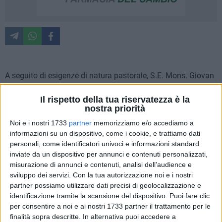
A seguito di esigenze di natura pastorale, S.E. Mons. Giovan
Battista Pichierri ha effettuato nuove nomine.
Il rispetto della tua riservatezza è la
nostra priorità
Per il servizio della Santa Sede:
Noi e i nostri 1733
partner
memorizziamo e/o accediamo a
informazioni su un dispositivo, come i cookie, e trattiamo dati
Il Sac. Gaetano CORVASCE è stato scelto dalla Santa Sede
personali, come identificatori univoci e informazioni standard
come idoneo e capace a frequentare l'Accademia
inviate da un dispositivo per annunci e contenuti personalizzati,
Ecclesiastica per un eventuale servizio apostolico presso le
misurazione di annunci e contenuti, analisi dell'audience e
Nunziature Pontifice. Inizierà la sua formazione a partire dal
sviluppo dei servizi.
Con la tua autorizzazione noi e i nostri
26 settembre c.a. presso l'Accademia Pontificia in Roma.
partner possiamo utilizzare dati precisi di geolocalizzazione e
Siamo riconoscenti e grati a don Gaetano che ha svolto il
identificazione tramite la scansione del dispositivo. Puoi fare clic
molteplice servizio pastorale in diocesi con grande zelo e
per consentire a noi e ai nostri 1733 partner il trattamento per le
finalità sopra descritte. In alternativa puoi accedere a
tatto pastorale. Lo seguiamo con il nostro affetto