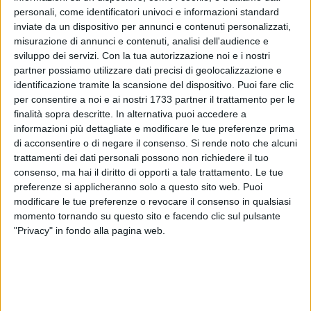
personali, come identificatori univoci e informazioni standard
inviate da un dispositivo per annunci e contenuti personalizzati,
misurazione di annunci e contenuti, analisi dell'audience e
31
sviluppo dei servizi.
Con la tua autorizzazione noi e i nostri
partner possiamo utilizzare dati precisi di geolocalizzazione e
identificazione tramite la scansione del dispositivo. Puoi fare clic
Oggi pomeriggio, lunedì 16 gennaio alle ore 15,30
per consentire a noi e ai nostri 1733 partner il trattamento per le
all'ospedale Dimiccoli di Barletta si terrà la cerimonia di
finalità sopra descritte. In alternativa puoi accedere a
informazioni più dettagliate e modificare le tue preferenze prima
inaugurazione della nuova Risonanza Magnetica a 3 tesla,
di acconsentire o di negare il consenso.
Si rende noto che alcuni
la prima attiva in Puglia in una Azienda Sanitaria Locale.
trattamenti dei dati personali possono non richiedere il tuo
consenso, ma hai il diritto di opporti a tale trattamento. Le tue
Alla cerimonia di inaugurazione parteciperanno, tra gli altri:
preferenze si applicheranno solo a questo sito web. Puoi
modificare le tue preferenze o revocare il consenso in qualsiasi
Michele Emiliano, Presidente Regione Puglia
momento tornando su questo sito e facendo clic sul pulsante
Tiziana Dimatteo, Direttrice Generale Asl Bt
"Privacy" in fondo alla pagina web.
Alessandro Scelzi, Direttore Sanitario Asl Bt
Ivan Viggiano, Direttore Amministrativo Asl Bt
Giuseppe Guglielmi, Dirigente Responsabile UOSVD
Radiologia