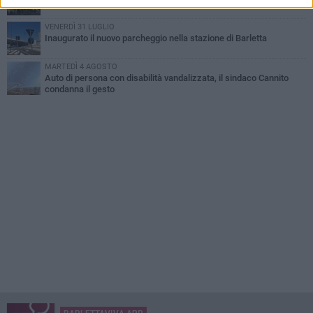
VENERDÌ 31 LUGLIO
Inaugurato il nuovo parcheggio nella stazione di Barletta
MARTEDÌ 4 AGOSTO
Auto di persona con disabilità vandalizzata, il sindaco Cannito
condanna il gesto