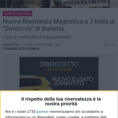
SERVIZI SOCIALI
Nuova Risonanza Magnetica a 3 tesla al
"Dimiccoli" di Barletta
Oggi la cerimonia di inaugurazione
BARLETTA -
LUNEDÌ 16 GENNAIO 2023
9.36
COMUNICATO STAMPA
Il rispetto della tua riservatezza è la
nostra priorità
Noi e i nostri 1733
partner
memorizziamo e/o accediamo a
informazioni su un dispositivo, come i cookie, e trattiamo dati