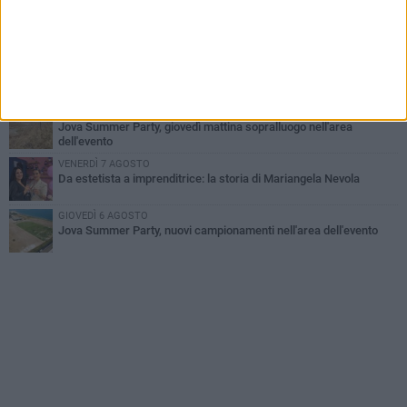
GIOVEDÌ 6 AGOSTO
Il ricordo di "Cecco", il benzinaio col sorriso: «Contava i giorni che
lo separavano dalla pensione»
VENERDÌ 7 AGOSTO
Incidente sulla 16 bis a Barletta, traffico bloccato verso Bari
MERCOLEDÌ 5 AGOSTO
Jova Summer Party, giovedì mattina sopralluogo nell'area
dell'evento
VENERDÌ 7 AGOSTO
Da estetista a imprenditrice: la storia di Mariangela Nevola
GIOVEDÌ 6 AGOSTO
Jova Summer Party, nuovi campionamenti nell'area dell'evento