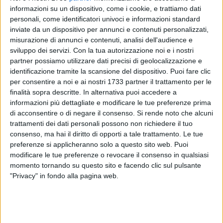
informazioni su un dispositivo, come i cookie, e trattiamo dati
personali, come identificatori univoci e informazioni standard
inviate da un dispositivo per annunci e contenuti personalizzati,
misurazione di annunci e contenuti, analisi dell'audience e
sviluppo dei servizi.
Con la tua autorizzazione noi e i nostri
partner possiamo utilizzare dati precisi di geolocalizzazione e
identificazione tramite la scansione del dispositivo. Puoi fare clic
Alcuni giorni fa si era ricoverato per una lombosciatalgia nel
per consentire a noi e ai nostri 1733 partner il trattamento per le
reparto neurologia dell'ospedale "Dimiccoli" di Barletta. Nelle
finalità sopra descritte. In alternativa puoi accedere a
mura del nosocomio, però, Angelo Iodice, 80enne barlettano,
informazioni più dettagliate e modificare le tue preferenze prima
domenica è deceduto. I suoi familiari non si aspettavano che
di acconsentire o di negare il consenso.
Si rende noto che alcuni
il loro caro non facesse più ritorno a casa e così hanno
trattamenti dei dati personali possono non richiedere il tuo
consenso, ma hai il diritto di opporti a tale trattamento. Le tue
denunciato l'accaduto. Ora toccherà al pubblico ministero
preferenze si applicheranno solo a questo sito web. Puoi
della Procura di Trani, Luigi Scimè, stabilire se la morte di
modificare le tue preferenze o revocare il consenso in qualsiasi
Iodice sia o meno riconducibile a malasanità.
momento tornando su questo sito e facendo clic sul pulsante
"Privacy" in fondo alla pagina web.
Cinque le persone iscritte nel registro degli indagati con
l'accusa di cooperazione in omicidio colposo. Si tratta di tre
medici ortopedici e due infermieri del reparto ortopedia. Un
atto dovuto per consentire la nomina di propri periti in