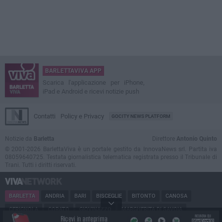
BARLETTAVIVA APP
Scarica l'applicazione per iPhone,
iPad e Android e ricevi notizie push
Contatti
Policy e Privacy
GOCITY NEWS PLATFORM
Notizie da
Barletta
Direttore
Antonio Quinto
© 2001-2026 BarlettaViva è un portale gestito da InnovaNews srl. Partita iva
08059640725. Testata giornalistica telematica registrata presso il Tribunale di
Trani. Tutti i diritti riservati.
BARLETTA
ANDRIA
BARI
BISCEGLIE
BITONTO
CANOSA
CERIGNOLA
CORATO
GIOVINAZZO
MARGHERITA DI SAVOIA