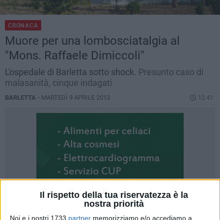
CRONACA
Muore per una lombosciatalgia al
"Mons. Raffaele Dimiccoli"
L'ospedale di Barletta sotto shock.
Presunto caso di
malasanità, cinque indagati
BARLETTA -
MARTEDÌ 9 APRILE 2013
12.41
Il rispetto della tua riservatezza è la
nostra priorità
Noi e i nostri 1733
partner
memorizziamo e/o accediamo a