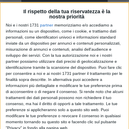
Il rispetto della tua riservatezza è la
nostra priorità
533
Noi e i nostri 1731
partner
memorizziamo e/o accediamo a
informazioni su un dispositivo, come i cookie, e trattiamo dati
personali, come identificatori univoci e informazioni standard
inviate da un dispositivo per annunci e contenuti personalizzati,
«Se non mi date i soldi, vi taglio la testa a tutti e due!», erano
misurazione di annunci e contenuti, analisi dell'audience e
le quotidiane minacce di un 38enne di Barletta, che
sviluppo dei servizi.
Con la tua autorizzazione noi e i nostri
costringeva gli anziani genitori a farsi consegnare somme
partner possiamo utilizzare dati precisi di geolocalizzazione e
di denaro per l'acquisto di sostanze stupefacenti e alcolici
.
identificazione tramite la scansione del dispositivo. Puoi fare clic
Quando i genitori provavano ad opporsi alle richieste
per consentire a noi e ai nostri 1731 partner il trattamento per le
finalità sopra descritte. In alternativa puoi accedere a
dell'uomo, questi iniziava ad inveire contro di loro e a
informazioni più dettagliate e modificare le tue preferenze prima
lanciare in aria qualsiasi oggetto capitasse nelle mani.
di acconsentire o di negare il consenso.
Si rende noto che alcuni
Ormai esasperati da questa situazione, nel pomeriggio di ieri,
trattamenti dei dati personali possono non richiedere il tuo
i genitori hanno richiesto lintervento della Polizia che
consenso, ma hai il diritto di opporti a tale trattamento. Le tue
finalmente ha posto fine a
un incubo che durava da qualche
preferenze si applicheranno solo a questo sito web. Puoi
anno,
traendo in arresto l'aguzzino.
modificare le tue preferenze o revocare il consenso in qualsiasi
momento tornando su questo sito e facendo clic sul pulsante
"Privacy" in fondo alla pagina web.