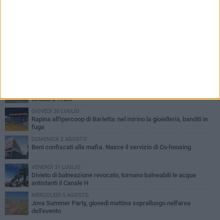
PIÙ LETTI QUESTA SETTIMANA
VENERDÌ 31 LUGLIO
Inaugurato il nuovo parcheggio nella stazione di Barletta
MERCOLEDÌ 5 AGOSTO
Barletta piange Gioacchino Dagnello: 64enne barlettano investito
all'alba a Trani
GIOVEDÌ 30 LUGLIO
Rapina all'Ipercoop di Barletta: nel mirino la gioielleria, banditi in
fuga
DOMENICA 2 AGOSTO
Beni confiscati alla mafia. Nasce il servizio di Co-housing
VENERDÌ 31 LUGLIO
Divieto di balneazione revocato, tornano balneabili le acque
antistanti il Canale H
MERCOLEDÌ 5 AGOSTO
Jova Summer Party, giovedì mattina sopralluogo nell'area
dell'evento