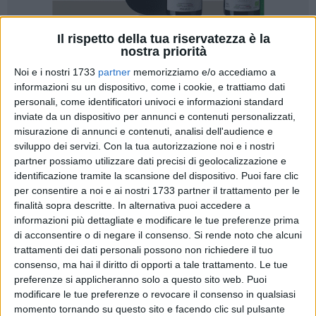
Il rispetto della tua riservatezza è la
nostra priorità
22
Noi e i nostri 1733
partner
memorizziamo e/o accediamo a
informazioni su un dispositivo, come i cookie, e trattiamo dati
personali, come identificatori univoci e informazioni standard
Nei giorni scorsi, su ordine della Direzione Distrettuale
inviate da un dispositivo per annunci e contenuti personalizzati,
Antimafia di Bari, la Sezione Investigativa del Servizio
misurazione di annunci e contenuti, analisi dell'audience e
sviluppo dei servizi.
Con la tua autorizzazione noi e i nostri
Centrale Operativo di Bari e la Sezione Criminalità
partner possiamo utilizzare dati precisi di geolocalizzazione e
Organizzata della Squadra Mobile della Questura di Barletta
identificazione tramite la scansione del dispositivo. Puoi fare clic
– Andria – Trani, hanno eseguito
un'ordinanza di custodia
per consentire a noi e ai nostri 1733 partner il trattamento per le
cautelare in carcere nei confronti di due soggetti barlettani,
finalità sopra descritte. In alternativa puoi accedere a
rispettivamente di quarantacinque e trentacinque anni,
informazioni più dettagliate e modificare le tue preferenze prima
ritenuti responsabili di
estorsione aggravata dal metodo
di acconsentire o di negare il consenso.
Si rende noto che alcuni
mafioso.
trattamenti dei dati personali possono non richiedere il tuo
consenso, ma hai il diritto di opporti a tale trattamento. Le tue
preferenze si applicheranno solo a questo sito web. Puoi
In particolare gli odierni indagati, in vista della
festa
modificare le tue preferenze o revocare il consenso in qualsiasi
patronale tenutasi a luglio 2024 a Barletta
, con minacce
momento tornando su questo sito e facendo clic sul pulsante