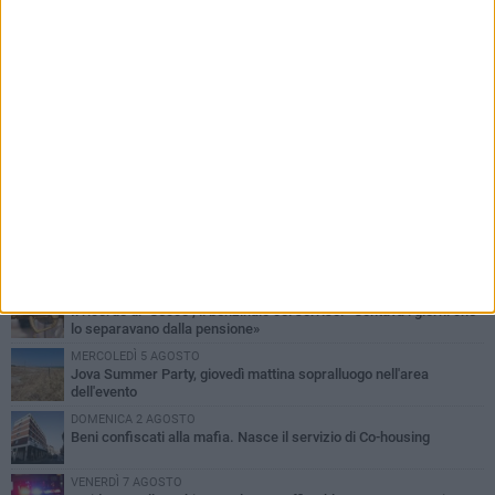
PIÙ LETTI QUESTA SETTIMANA
MERCOLEDÌ 5 AGOSTO
Barletta piange Gioacchino Dagnello: 64enne barlettano investito
all'alba a Trani
GIOVEDÌ 6 AGOSTO
Il ricordo di "Cecco", il benzinaio col sorriso: «Contava i giorni che
lo separavano dalla pensione»
MERCOLEDÌ 5 AGOSTO
Jova Summer Party, giovedì mattina sopralluogo nell'area
dell'evento
DOMENICA 2 AGOSTO
Beni confiscati alla mafia. Nasce il servizio di Co-housing
VENERDÌ 7 AGOSTO