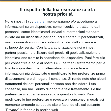
Il rispetto della tua riservatezza è la
nostra priorità
Noi e i nostri 1733
partner
memorizziamo e/o accediamo a
informazioni su un dispositivo, come i cookie, e trattiamo dati
54
personali, come identificatori univoci e informazioni standard
inviate da un dispositivo per annunci e contenuti personalizzati,
misurazione di annunci e contenuti, analisi dell'audience e
In data 20 ottobre 2024, con un "Comunicazione alla Chiesa
sviluppo dei servizi.
Con la tua autorizzazione noi e i nostri
Diocesana", l'Arcivescovo mons. Leonardo D'Ascenzo ha
partner possiamo utilizzare dati precisi di geolocalizzazione e
identificazione tramite la scansione del dispositivo. Puoi fare clic
reso note "le nomine per alcuni incarichi pastorali".
per consentire a noi e ai nostri 1733 partner il trattamento per le
finalità sopra descritte. In alternativa puoi accedere a
«Carissime e Carissimi, - scrive l'Arcivescovo - la nostra
informazioni più dettagliate e modificare le tue preferenze prima
Chiesa diocesana, nell'espressione di gratitudine per la
di acconsentire o di negare il consenso.
Si rende noto che alcuni
buona riuscita del Convegno diocesano i cui frutti sapranno
trattamenti dei dati personali possono non richiedere il tuo
maturare nel corso di questo nuovo anno pastorale, è
consenso, ma hai il diritto di opporti a tale trattamento. Le tue
chiamata pure a ravvivarsi nella lode al Signore per il dono
preferenze si applicheranno solo a questo sito web. Puoi
modificare le tue preferenze o revocare il consenso in qualsiasi
di sette nuovi presbiteri, da me ordinati sabato 12 ottobre
momento tornando su questo sito e facendo clic sul pulsante
u.s.
"Privacy" in fondo alla pagina web.