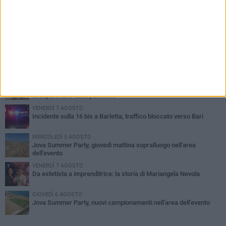
PIÙ LETTI QUESTA SETTIMANA
MERCOLEDÌ 5 AGOSTO
Barletta piange Gioacchino Dagnello: 64enne barlettano investito
all'alba a Trani
GIOVEDÌ 6 AGOSTO
Il ricordo di "Cecco", il benzinaio col sorriso: «Contava i giorni che
lo separavano dalla pensione»
VENERDÌ 7 AGOSTO
Incidente sulla 16 bis a Barletta, traffico bloccato verso Bari
MERCOLEDÌ 5 AGOSTO
Jova Summer Party, giovedì mattina sopralluogo nell'area
dell'evento
VENERDÌ 7 AGOSTO
Da estetista a imprenditrice: la storia di Mariangela Nevola
GIOVEDÌ 6 AGOSTO
Jova Summer Party, nuovi campionamenti nell'area dell'evento