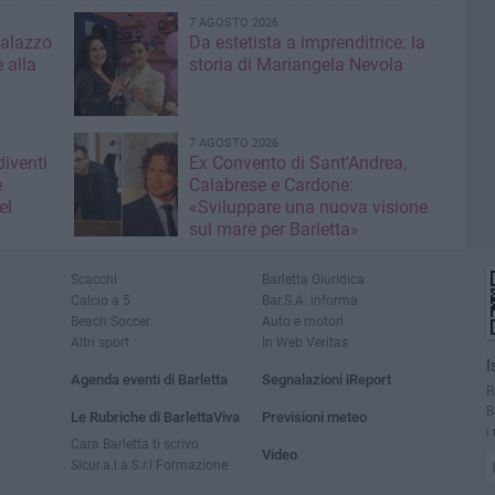
7 AGOSTO 2026
Palazzo
Da estetista a imprenditrice: la
 alla
storia di Mariangela Nevola
7 AGOSTO 2026
diventi
Ex Convento di Sant'Andrea,
e
Calabrese e Cardone:
el
«Sviluppare una nuova visione
sul mare per Barletta»
Scacchi
Barletta Giuridica
Calcio a 5
Bar.S.A. informa
Beach Soccer
Auto e motori
Altri sport
In Web Veritas
I
Agenda eventi di Barletta
Segnalazioni iReport
R
B
Le Rubriche di BarlettaViva
Previsioni meteo
i
Cara Barletta ti scrivo
Video
Sicur.a.l.a S.r.l Formazione