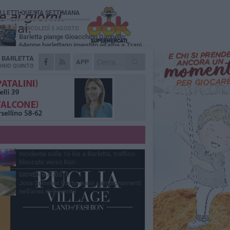
Ù LETTI QUESTA SETTIMANA
MERCOLEDÌ 5 AGOSTO
Barletta piange Gioacchino Dagnello:
64enne barlettano investito all'alba a Trani
A
BARLETTA
GIOVEDÌ 6 AGOSTO
APP
Il ricordo di "Cecco", il benzinaio col
NIO QUINTO
sorriso: «Contava i giorni che lo
paravano dalla pensione»
MERCOLEDÌ 5 AGOSTO
Jova Summer Party, giovedì mattina
sopralluogo nell'area dell'evento
DOMENICA 2 AGOSTO
Beni confiscati alla mafia. Nasce il servizio
di Co-housing
VENERDÌ 7 AGOSTO
Incidente sulla 16 bis a Barletta, traffico
bloccato verso Bari
GIOVEDÌ 6 AGOSTO
Jova Summer Party, nuovi campionamenti
nell'area dell'evento