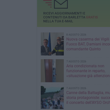
La nota del preside
comitato operazion
pulita Bat
RICEVI AGGIORNAMENTI E
CONTENUTI DA BARLETTA
GRATIS
NELLA TUA E-MAIL
8 AGOSTO 2026
Nuova caserma dei Vigili
Fuoco BAT, Damiani incon
comandante Quinto
7 AGOSTO 2026
Aria condizionata non
funzionante in reparto,
«situazione già attenzio
7 AGOSTO 2026
Canne della Battaglia, m
storia protagoniste: succ
il concerto dell’AYSO Orc