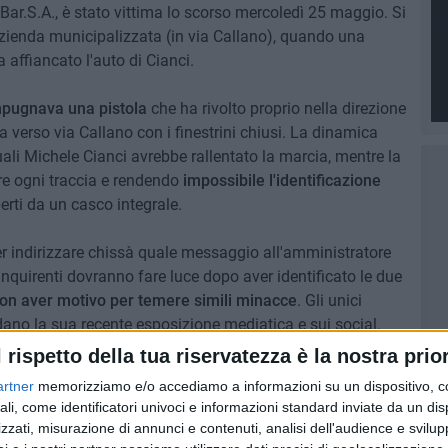
Bar.S.A., è stato vittima lo scorso mercoledì 25 maggio. Si
azienda municipalizzata (in via Callano), quando una
affiancato l'auto di Cianci.
mpugnava una pistola
che ha rivolto proprio nella direzione
 verso via Callano con i finestrini chiusi. La dinamica
uali Michele Cianci avrebbe rallentato la marcia, mentre la
e ogni traccia e rendendo
impossibile l'identificazione
erti da un casco integrale.
er indirizzare chissà quale messaggio all'amministratore
inquirenti dovranno fare luce dopo aver identificato le due
 non aver motivo per temere simili minacce
. Gli unici
ano la sua recente esposizione mediatica e sui social.
l rispetto della tua riservatezza è la nostra prior
o intervistato da "
Striscia la notizia
" in qualità di
artner
memorizziamo e/o accediamo a informazioni su un dispositivo, c
a pulita" denunciando gli
sversamenti abusivi nel canale
ali, come identificatori univoci e informazioni standard inviate da un di
tanza di qualche giorno, invece, sul suo profilo Facebook
zzati, misurazione di annunci e contenuti, analisi dell'audience e svilupp
iore, non il più lestofante
" in cui denunciava la