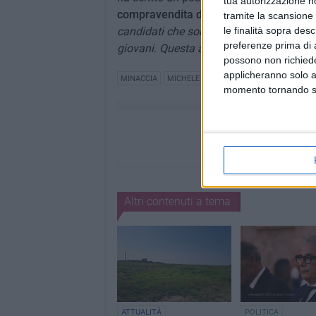
tua autorizzazione no
compravendita di voti
: «
Le elezioni comu
tramite la scansione 
le finalità sopra des
candidati che sono stati contattati per r
preferenze prima di 
giovani. Questa attività viene retribuita
possono non richieder
applicheranno solo a
MINACCIA
MICHELE CIANCI
momento tornando su 
Altri contenuti a tema
ATTUALITÀ
POLITICA