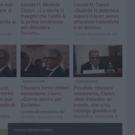
ta non
Canale H, Michele
Canale H, Cianci
are. O
Cianci: «La storia ci
«Quando la polemica
insegna che l'unità è
supera il buon senso:
arola ai
la prima condizione
difendere l'obiettività
per difendere
è un dovere»
Barletta»
nte del
La nota del presidente del
e aria
comitato Operazione Aria
La nota del presidente del
Pulita
comitato operazione aria
pulita Bat
ASSOCIAZIONI
ASSOCIAZIONI
uzzi,
Chiusura forno clinker
Possibile chiusura
 merita
cementeria, Cianci:
cementeria, Cianci:
on può
«Giorno storico per
«Non impedire un
fondo di
Barletta»
evento, che si ha
l'obbligo giuridico di
La nota del presidente del
entre
impedire, equivale a
comitato operazione Aria
cagionarlo»
Pulita Bat
ulla
La nota del presidente del
Iscriviti alla Newsletter
a»
comitato operazione aria