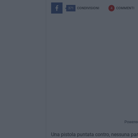
371
CONDIVISIONI
4
COMMENTI
Powere
Una pistola puntata contro, nessuna parol