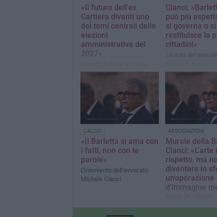
«Il futuro dell'ex
Cianci: «Barlet
Cartiera diventi uno
può più aspett
dei temi centrali delle
si governa o si
elezioni
restituisce la p
amministrative del
cittadini»
2027»
La nota del preside
comitato operazion
La nota dell'avv. Michele
pulita Bat
Cianci, presidente
Operazione Aria Pulita BAT
CALCIO
ASSOCIAZIONI
«Il Barletta si ama con
Murale della B
i fatti, non con le
Cianci: «L'arte
parole»
rispetto, ma n
diventare lo s
L'intervento dell'avvocato
un'operazione
Michele Cianci
d'immagine m
sono in corso
accertamenti s
salute pubblic