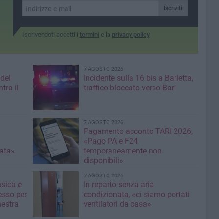
pulita Bat
Iscriviti
nte del
e aria
Iscrivendoti accetti i
termini
e la
privacy policy
7 AGOSTO 2026
 del
Incidente sulla 16 bis a Barletta,
tra il
traffico bloccato verso Bari
7 AGOSTO 2026
Pagamento acconto TARI 2026,
«Pago PA e F24
nata»
temporaneamente non
disponibili»
7 AGOSTO 2026
usica e
In reparto senza aria
esso per
condizionata, «ci siamo portati
hestra
ventilatori da casa»