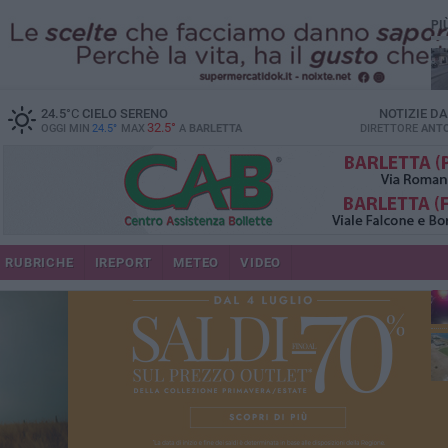
PI
24.5
°C
CIELO SERENO
NOTIZIE D
32.5°
OGGI MIN
24.5°
MAX
A
BARLETTA
DIRETTORE
ANTO
se
RUBRICHE
IREPORT
METEO
VIDEO