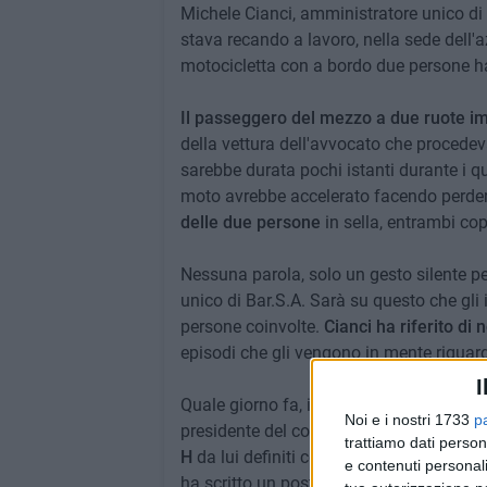
Michele Cianci, amministratore unico di 
stava recando a lavoro, nella sede dell'
motocicletta con a bordo due persone ha 
Il passeggero del mezzo a due ruote i
della vettura dell'avvocato che procedeva
sarebbe durata pochi istanti durante i q
moto avrebbe accelerato facendo perder
delle due persone
in sella, entrambi cop
Nessuna parola, solo un gesto silente p
unico di Bar.S.A. Sarà su questo che gli 
persone coinvolte.
Cianci ha riferito di
episodi che gli vengono in mente riguard
I
Quale giorno fa, infatti, l'avvocato è stat
Noi e i nostri 1733
p
presidente del comitato "Operazione ari
trattiamo dati person
H
da lui definiti come «
criminali»
. A dis
e contenuti personali
ha scritto un post dal titolo "
Vinca il migl