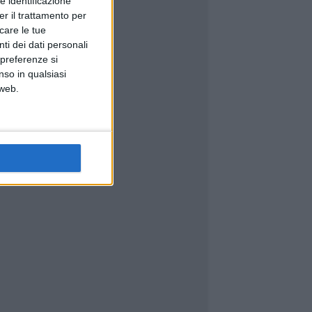
e identificazione
er il trattamento per
icare le tue
ti dei dati personali
 preferenze si
nso in qualsiasi
 web.