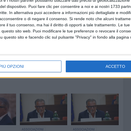
i e i nostri partner possiamo utilizzare dati precisi di geolocalizzazione 
nali si avvicinano, sono tanti, troppi i rappresentanti dei
del dispositivo. Puoi fare clic per consentire a noi e ai nostri 1733 partn
critte. In alternativa puoi accedere a informazioni più dettagliate e modif
accogliere i voti a fine competizione. In maggioranza
acconsentire o di negare il consenso.
Si rende noto che alcuni trattamen
 con 50€
».
e il tuo consenso, ma hai il diritto di opporti a tale trattamento. Le tue
 questo sito web. Puoi modificare le tue preferenze o revocare il conse
questo sito e facendo clic sul pulsante "Privacy" in fondo alla pagina
PIÙ OPZIONI
ACCETTO
ASSOCIAZIONI
ASSOCIAZIONI