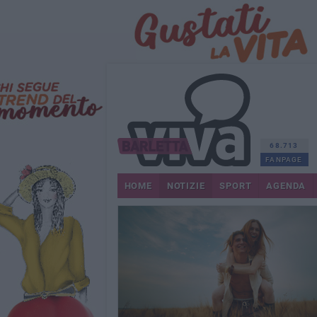
68.713
FANPAGE
HOME
NOTIZIE
SPORT
AGENDA