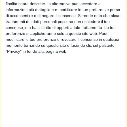
intercettare il fedele e
stare al passo coi tempi.
finalità sopra descritte. In alternativa puoi accedere a
informazioni più dettagliate e modificare le tue preferenze prima
Fra Andrea Ricatti è un frate barlettano che, gestendo una
di acconsentire o di negare il consenso.
Si rende noto che alcuni
trattamenti dei dati personali possono non richiedere il tuo
parrocchia universitaria ad Urbino, ha con i giovani un
consenso, ma hai il diritto di opporti a tale trattamento. Le tue
contatto quotidiano.
Chi, meglio di lui, per capire quelle che
preferenze si applicheranno solo a questo sito web. Puoi
sono le esigenze e i bisogni espressi dalle nuove
modificare le tue preferenze o revocare il consenso in qualsiasi
generazioni? Generazioni che cambiano e, con loro,
momento tornando su questo sito e facendo clic sul pulsante
cambiano anche le usanze e le richieste.
"Privacy" in fondo alla pagina web.
Abbiamo intervistato Fra Andrea per farci spiegare l'origine e
gli sviluppi di questa nuova iniziativa.
In merito a quella che è stata l'origine dell'intervista, ci
spiega:
"L'idea è nata già da un annetto. È un annetto che già
facciamo queste iniziative: io sono parroco Urbino da un
anno, alla parrocchia universitaria e abbiamo pensato che,
dopo la messa domenicale, che è quella degli universitari,
fosse bello vivere un momento conviviale, fraterno. È nata
questa iniziativa che si propone di unire l'Eucarestia, la