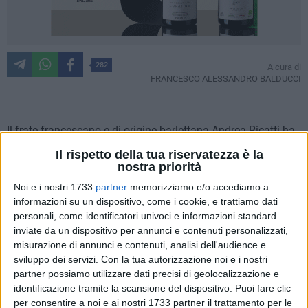
282
A cura di
FRANCESCO ALESSANDRO BALDUCCI
Il frate francescano e di origine barlettana Andrea Ricatti ha
lanciato una nuova iniziativa per la parrocchia universitaria
Il rispetto della tua riservatezza è la
di Urbino, di cui è responsabile.
"Tutti per uno – Messa
nostra priorità
universitari"
è la novità che si propone di abbracciare
Noi e i nostri 1733
partner
memorizziamo e/o accediamo a
unitamente e
rinsaldare il legame tra la Chiesa ed i giovani
.
informazioni su un dispositivo, come i cookie, e trattiamo dati
Nel concreto, si tratta di un'iniziativa con la quale
viene
personali, come identificatori univoci e informazioni standard
offerto lo spritz (o un'apericena) dopo lo svolgimento della
inviate da un dispositivo per annunci e contenuti personalizzati,
misurazione di annunci e contenuti, analisi dell'audience e
messa
. Più in generale, si tratta di un modo per unire il
sviluppo dei servizi.
Con la tua autorizzazione noi e i nostri
mondo religioso a quello della movida giovanile. Ma, in un
partner possiamo utilizzare dati precisi di geolocalizzazione e
certo qual modo, anche per mostrare un lato, forse ancora
identificazione tramite la scansione del dispositivo. Puoi fare clic
sconosciuto ai più, di una Chiesa dinamica e che cerca di
per consentire a noi e ai nostri 1733 partner il trattamento per le