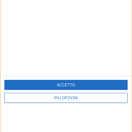
Altri contenuti a tema
ACCETTO
PIÙ OPZIONI