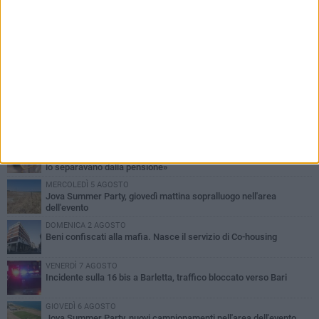
PIÙ LETTI QUESTA SETTIMANA
MERCOLEDÌ 5 AGOSTO
Barletta piange Gioacchino Dagnello: 64enne barlettano investito
all'alba a Trani
GIOVEDÌ 6 AGOSTO
Il ricordo di "Cecco", il benzinaio col sorriso: «Contava i giorni che
lo separavano dalla pensione»
MERCOLEDÌ 5 AGOSTO
Jova Summer Party, giovedì mattina sopralluogo nell'area
dell'evento
DOMENICA 2 AGOSTO
Beni confiscati alla mafia. Nasce il servizio di Co-housing
VENERDÌ 7 AGOSTO
Incidente sulla 16 bis a Barletta, traffico bloccato verso Bari
GIOVEDÌ 6 AGOSTO
Jova Summer Party, nuovi campionamenti nell'area dell'evento