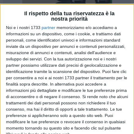
Il rispetto della tua riservatezza è la
nostra priorità
9
Noi e i nostri 1733
partner
memorizziamo e/o accediamo a
informazioni su un dispositivo, come i cookie, e trattiamo dati
personali, come identificatori univoci e informazioni standard
Il Consiglio comunale è convocato, presso la Sala Consiliare
inviate da un dispositivo per annunci e contenuti personalizzati,
ubicata al piano rialzato dell'ex Tribunale in Via Zanardelli,
misurazione di annunci e contenuti, analisi dell'audience e
per Mercoledì 6 Settembre 2023 con inizio alle ore 16,30.
sviluppo dei servizi.
Con la tua autorizzazione noi e i nostri
partner possiamo utilizzare dati precisi di geolocalizzazione e
identificazione tramite la scansione del dispositivo. Puoi fare clic
Ordine del giorno
per consentire a noi e ai nostri 1733 partner il trattamento per le
1. Raddoppio della tratta ferroviaria Andria-Barletta -
finalità sopra descritte. In alternativa puoi accedere a
Approvazione del progetto definitivo ai soli fini urbanistici, ai
informazioni più dettagliate e modificare le tue preferenze prima
sensi dell'art. 12, comma 3, della L.R. n. 3/2005 e s.m.i. ed
di acconsentire o di negare il consenso.
Si rende noto che alcuni
adozione della variante urbanistica (proposta n°80);
trattamenti dei dati personali possono non richiedere il tuo
consenso, ma hai il diritto di opporti a tale trattamento. Le tue
2. Bar.S.A. S.P.A. – Richiesta riunione del Consiglio
preferenze si applicheranno solo a questo sito web. Puoi
modificare le tue preferenze o revocare il consenso in qualsiasi
Comunale ai sensi dell'art.17 del vigente Regolamento del
momento tornando su questo sito e facendo clic sul pulsante
Consiglio Comunale (Proposta n°88);