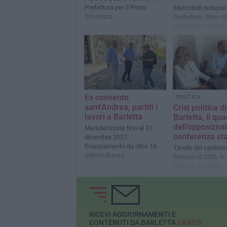
Prefettura per il Piano
Mercoledì riunione 
Sicurezza
Prefettura, filtra o
da Palazzo di Città
Ex convento
POLITICA
sant'Andrea, partiti i
Crisi politica di
lavori a Barletta
Barletta, il qu
dell'opposizion
Manutenzione fino al 31
conferenza s
dicembre 2027,
finanziamento da oltre 16
Tavolo del centrosi
milioni di euro
Palazzo di Città, le
Bruno e Doronzo
RICEVI AGGIORNAMENTI E
CONTENUTI DA BARLETTA
GRATIS