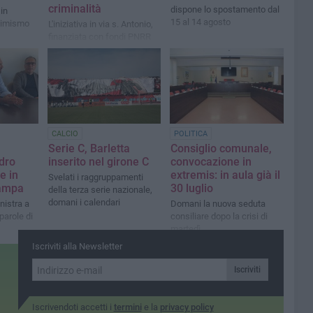
criminalità
dispone lo spostamento dal
in
15 al 14 agosto
ttimismo
L'iniziativa in via s. Antonio,
finanziata con fondi PNRR
CALCIO
POLITICA
Serie C, Barletta
Consiglio comunale,
adro
inserito nel girone C
convocazione in
e in
extremis: in aula già il
Svelati i raggruppamenti
tampa
30 luglio
della terza serie nazionale,
domani i calendari
nistra a
Domani la nuova seduta
 parole di
consiliare dopo la crisi di
martedì
Iscriviti alla Newsletter
Iscriviti
Iscrivendoti accetti i
termini
e la
privacy policy