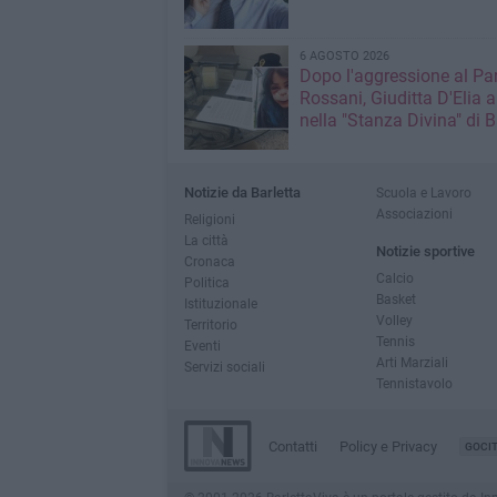
6 AGOSTO 2026
Dopo l'aggressione al Pa
Rossani, Giuditta D'Elia a
nella "Stanza Divina" di B
Notizie da Barletta
Scuola e Lavoro
Associazioni
Religioni
La città
Notizie sportive
Cronaca
Calcio
Politica
Basket
Istituzionale
Volley
Territorio
Tennis
Eventi
Arti Marziali
Servizi sociali
Tennistavolo
Contatti
Policy e Privacy
GOCI