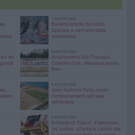
7 AGOSTO 2026
ea,
Barletta ricorda don Gino
Spadaro a vent’anni dalla
isione
scomparsa
6 AGOSTO 2026
ani tre
Ampliamento San Procopio,
 grandi
Collettivo Exit: «Nessuna parola
fine»
6 AGOSTO 2026
io,
Jova Summer Party, nuovi
parere
campionamenti nell'area
dell'evento
6 AGOSTO 2026
.
Il ricordo di "Cecco", il benzinaio
col sorriso: «Contava i giorni che
lo separavano dalla pensione»