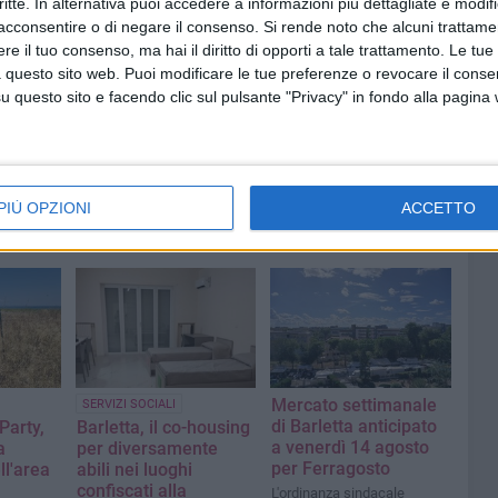
critte. In alternativa puoi accedere a informazioni più dettagliate e modif
acconsentire o di negare il consenso.
Si rende noto che alcuni trattamen
e il tuo consenso, ma hai il diritto di opporti a tale trattamento. Le tue
 questo sito web. Puoi modificare le tue preferenze o revocare il conse
questo sito e facendo clic sul pulsante "Privacy" in fondo alla pagina
PIÙ OPZIONI
ACCETTO
Mercato settimanale
SERVIZI SOCIALI
di Barletta anticipato
arty,
Barletta, il co-housing
a venerdì 14 agosto
a
per diversamente
per Ferragosto
ll'area
abili nei luoghi
confiscati alla
L'ordinanza sindacale