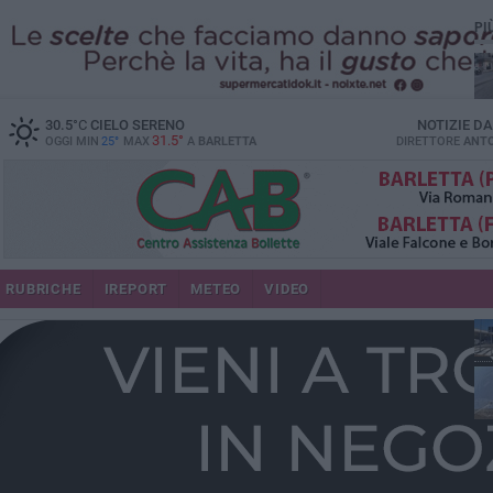
PI
30.5
°C
CIELO SERENO
NOTIZIE D
31.5°
OGGI MIN
25°
MAX
A
BARLETTA
DIRETTORE
ANTO
se
RUBRICHE
IREPORT
METEO
VIDEO