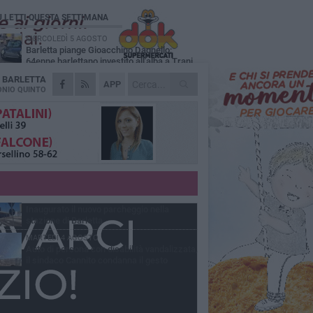
Ù LETTI QUESTA SETTIMANA
MERCOLEDÌ 5 AGOSTO
Barletta piange Gioacchino Dagnello:
64enne barlettano investito all'alba a Trani
A
BARLETTA
GIOVEDÌ 6 AGOSTO
APP
Il ricordo di "Cecco", il benzinaio col
NIO QUINTO
sorriso: «Contava i giorni che lo
paravano dalla pensione»
MERCOLEDÌ 5 AGOSTO
Jova Summer Party, giovedì mattina
sopralluogo nell'area dell'evento
DOMENICA 2 AGOSTO
Beni confiscati alla mafia. Nasce il servizio
di Co-housing
VENERDÌ 31 LUGLIO
Inaugurato il nuovo parcheggio nella
stazione di Barletta
MARTEDÌ 4 AGOSTO
Auto di persona con disabilità vandalizzata,
il sindaco Cannito condanna il gesto