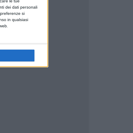
icare le tue
ti dei dati personali
 preferenze si
nso in qualsiasi
 web.