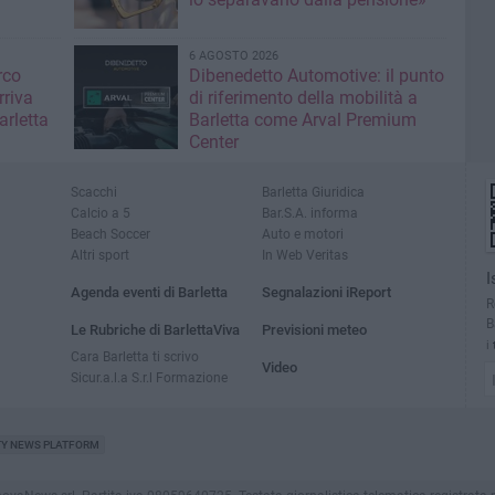
6 AGOSTO 2026
rco
Dibenedetto Automotive: il punto
rriva
di riferimento della mobilità a
arletta
Barletta come Arval Premium
Center
Scacchi
Barletta Giuridica
Calcio a 5
Bar.S.A. informa
Beach Soccer
Auto e motori
Altri sport
In Web Veritas
I
Agenda eventi di Barletta
Segnalazioni iReport
R
B
Le Rubriche di BarlettaViva
Previsioni meteo
i
Cara Barletta ti scrivo
Video
Sicur.a.l.a S.r.l Formazione
TY NEWS PLATFORM