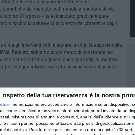
 Città finalizzato a richiamare l'attenzione
oblematiche del mercato settimanale alimentare di via
lo scorso 27 agosto - ha evidenziato gravi carenze e
ono a rischio la salute e la sicurezza dei cittadini e degli
circa gli interventi volti a sanare le criticità esposte nella
ll'Asl. Peraltro, abbiamo avuto modo di constatare per
anza del 14/04/2025 (inversione degli stalli, alimentari
oni) lo svolgimento del mercato avviene senza il rispetto
ne che sia giunto il momento di riprendere seriamente in
l rispetto della tua riservatezza è la nostra prior
to di via Rossini per le ragioni più volte esposte sin dalla
te e rilanciate in occasione del sit-in sopra annunciato
artner
memorizziamo e/o accediamo a informazioni su un dispositivo, c
 richieste. Del sit-in è stata data comunicazione al locale
ali, come identificatori univoci e informazioni standard inviate da un di
zzati, misurazione di annunci e contenuti, analisi dell'audience e svilupp
i e i nostri partner possiamo utilizzare dati precisi di geolocalizzazione 
del dispositivo. Puoi fare clic per consentire a noi e ai nostri 1733 partn
IZETTI E ROSSINI