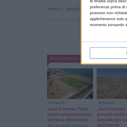
le finalità sopra des
preferenze prima di 
MERCATO
BARLETTA
possono non richieder
applicheranno solo a
momento tornando su 
Altri contenuti a tema
ATTUALITÀ
ATTUALITÀ
Jova Summer Party,
Jova Summer P
nuovi campionamenti
giovedì mattin
nell'area dell'evento
sopralluogo ne
dell'evento
Arpa sul posto, riunione in