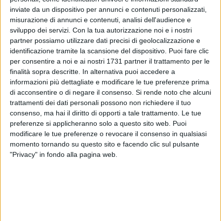
inviate da un dispositivo per annunci e contenuti personalizzati,
misurazione di annunci e contenuti, analisi dell'audience e
11
sviluppo dei servizi.
Con la tua autorizzazione noi e i nostri
partner possiamo utilizzare dati precisi di geolocalizzazione e
identificazione tramite la scansione del dispositivo. Puoi fare clic
Con ordinanza sindacale, è stato autorizzato lo svolgimento
per consentire a noi e ai nostri 1731 partner il trattamento per le
finalità sopra descritte. In alternativa puoi accedere a
straordinario dei mercati rionali nelle domeniche 24 e 31
informazioni più dettagliate e modificare le tue preferenze prima
dicembre 2023, con le modalità e i consueti orari. Il
di acconsentire o di negare il consenso.
Si rende noto che alcuni
provvedimento firmato dal Sindaco Cosimo Cannito,
trattamenti dei dati personali possono non richiedere il tuo
accogliendo la richiesta presentata all'Amministrazione
consenso, ma hai il diritto di opporti a tale trattamento. Le tue
comunale dalle Associazioni di categoria, consentirà agli
preferenze si applicheranno solo a questo sito web. Puoi
operatori commerciali di incentivare le iniziative economiche
modificare le tue preferenze o revocare il consenso in qualsiasi
di ogni tipologia.
momento tornando su questo sito e facendo clic sul pulsante
"Privacy" in fondo alla pagina web.