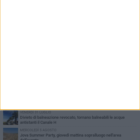
PIÙ LETTI QUESTA SETTIMANA
VENERDÌ 31 LUGLIO
Inaugurato il nuovo parcheggio nella stazione di Barletta
MERCOLEDÌ 5 AGOSTO
Barletta piange Gioacchino Dagnello: 64enne barlettano investito
all'alba a Trani
GIOVEDÌ 30 LUGLIO
Rapina all'Ipercoop di Barletta: nel mirino la gioielleria, banditi in
fuga
DOMENICA 2 AGOSTO
Beni confiscati alla mafia. Nasce il servizio di Co-housing
VENERDÌ 31 LUGLIO
Divieto di balneazione revocato, tornano balneabili le acque
antistanti il Canale H
MERCOLEDÌ 5 AGOSTO
Jova Summer Party, giovedì mattina sopralluogo nell'area