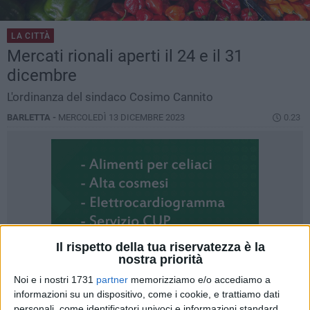
LA CITTÀ
Mercati rionali aperti il 24 e il 31
dicembre
L'ordinanza del sindaco Cosimo Cannito
BARLETTA -
MERCOLEDÌ 13 DICEMBRE 2023
0.23
Il rispetto della tua riservatezza è la
nostra priorità
Noi e i nostri 1731
partner
memorizziamo e/o accediamo a
informazioni su un dispositivo, come i cookie, e trattiamo dati
personali, come identificatori univoci e informazioni standard