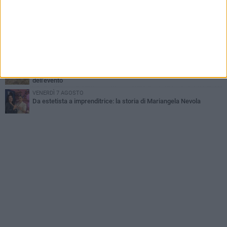
VENERDÌ 7 AGOSTO
Incidente sulla 16 bis a Barletta, traffico bloccato verso Bari
DOMENICA 9 AGOSTO
Barletta, 14enne investita da una bici elettrica: «Nessuno mi ha
aiutata, mi hanno insultato e poi sono scappati»
MERCOLEDÌ 5 AGOSTO
Jova Summer Party, giovedì mattina sopralluogo nell'area
dell'evento
VENERDÌ 7 AGOSTO
Da estetista a imprenditrice: la storia di Mariangela Nevola