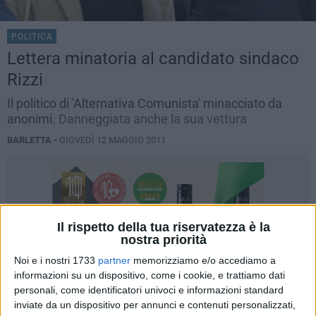
POLITICA
Lettera minatoria al candidato sindaco
Rizzi
Il politico di 'Alternativa Comunista' minacciato da
anonimi.
Danneggiata anche la sua vettura
BARLETTA -
GIOVEDÌ 12 MAGGIO 2011
Il rispetto della tua riservatezza è la
nostra priorità
Noi e i nostri 1733
partner
memorizziamo e/o accediamo a
informazioni su un dispositivo, come i cookie, e trattiamo dati
personali, come identificatori univoci e informazioni standard
inviate da un dispositivo per annunci e contenuti personalizzati,