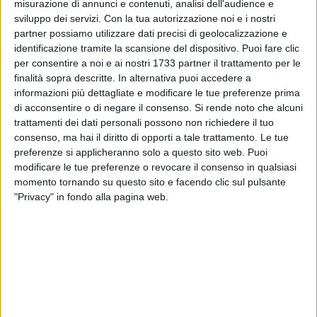
misurazione di annunci e contenuti, analisi dell'audience e
sviluppo dei servizi.
Con la tua autorizzazione noi e i nostri
partner possiamo utilizzare dati precisi di geolocalizzazione e
identificazione tramite la scansione del dispositivo. Puoi fare clic
A cura di
per consentire a noi e ai nostri 1733 partner il trattamento per le
MICHELE SCARLINO
finalità sopra descritte. In alternativa puoi accedere a
informazioni più dettagliate e modificare le tue preferenze prima
di acconsentire o di negare il consenso.
Si rende noto che alcuni
E'arrivata questa mattina alla redazione della Gazzetta del
trattamenti dei dati personali possono non richiedere il tuo
Nordbarese una lettera minatoria indirizzata al candidato
consenso, ma hai il diritto di opporti a tale trattamento. Le tue
preferenze si applicheranno solo a questo sito web. Puoi
sindaco di Alternativa Comunista Michele Rizzi.
modificare le tue preferenze o revocare il consenso in qualsiasi
Nella lettera si minaccia il "
comunista di merda
" Rizzi reo,
momento tornando su questo sito e facendo clic sul pulsante
secondo gli autori della missiva, di occuparsi troppo delle
"Privacy" in fondo alla pagina web.
questioni edilizie barlettane, e gli si intima di non parlarne
più se non vorrà avere ritorsioni.
I precedenti
Lo scorso Marzo Rizzi aveva ritrovato il parabrezza della sua
vettura spaccato, ma aveva collegato la cosa ad un tentativo
di furto non riuscito, e difatti aveva regolarmente denunciato