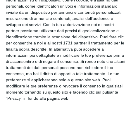
informazioni su un dispositivo, come i cookie, e trattiamo dati
personali, come identificatori univoci e informazioni standard
inviate da un dispositivo per annunci e contenuti personalizzati,
misurazione di annunci e contenuti, analisi dell'audience e
sviluppo dei servizi.
Con la tua autorizzazione noi e i nostri
partner possiamo utilizzare dati precisi di geolocalizzazione e
identificazione tramite la scansione del dispositivo. Puoi fare clic
per consentire a noi e ai nostri 1731 partner il trattamento per le
Si comunica che, per la realizzazione di un collettore di
finalità sopra descritte. In alternativa puoi accedere a
fognatura pluviale su Via Trani, per i giorni martedì 9 e
informazioni più dettagliate e modificare le tue preferenze prima
mercoledì 10 giugno, fino a cessate esigenze, è istituito il
di acconsentire o di negare il consenso.
Si rende noto che alcuni
divieto di sosta con rimozione dalle ore 00,00 alle ore 24,00,
trattamenti dei dati personali possono non richiedere il tuo
consenso, ma hai il diritto di opporti a tale trattamento. Le tue
su ambo i lati della carreggiata a tutte le categorie di veicoli
preferenze si applicheranno solo a questo sito web. Puoi
su Via Ammiragli Casardi (tratto compreso da rotatoria
modificare le tue preferenze o revocare il consenso in qualsiasi
Ipercoop a Via Mauro).
momento tornando su questo sito e facendo clic sul pulsante
"Privacy" in fondo alla pagina web.
E' istituita segnaletica temporanea di Direzione Obbligatoria
per autocarri in ambo i sensi di marcia. Si precisa che la
circolazione sarà temporaneamente deviata a monte del
cantiere su Via Amm.Casardi- Viale Regina Elena – Via