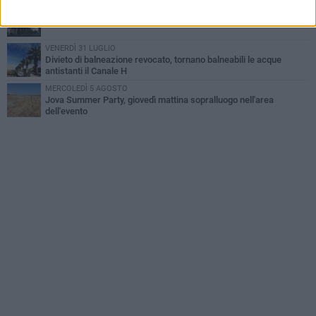
DOMENICA 2 AGOSTO
Beni confiscati alla mafia. Nasce il servizio di Co-housing
VENERDÌ 31 LUGLIO
Divieto di balneazione revocato, tornano balneabili le acque
antistanti il Canale H
MERCOLEDÌ 5 AGOSTO
Jova Summer Party, giovedì mattina sopralluogo nell'area
dell'evento