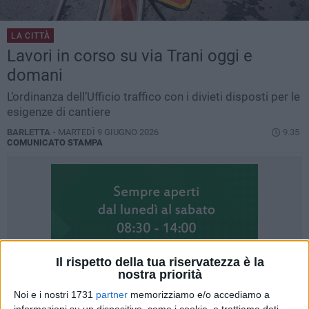
LA CITTÀ
Lavori in corso su via Trani oggi e
domani
L’ordinanza dell’Ufficio traffico con i divieti disposti per le
esigenze di cantiere
BARLETTA -
MARTEDÌ 9 GIUGNO 2026
9.35
COMUNICATO STAMPA
Il rispetto della tua riservatezza è la
nostra priorità
Noi e i nostri 1731
partner
memorizziamo e/o accediamo a