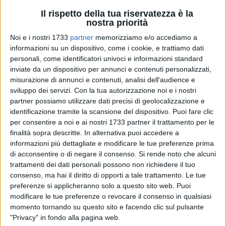
Il rispetto della tua riservatezza è la
nostra priorità
Noi e i nostri 1733
partner
memorizziamo e/o accediamo a
A cura di
ANNA DICORATO
informazioni su un dispositivo, come i cookie, e trattiamo dati
personali, come identificatori univoci e informazioni standard
inviate da un dispositivo per annunci e contenuti personalizzati,
misurazione di annunci e contenuti, analisi dell'audience e
In occasione del 750° anniversario della Traslazione delle
sviluppo dei servizi.
Con la tua autorizzazione noi e i nostri
spoglie mortali del Santo Vescovo Ruggero da Canne a
partner possiamo utilizzare dati precisi di geolocalizzazione e
Barletta (1276 – 2026) il busto del Santo Patrono di Barletta
identificazione tramite la scansione del dispositivo. Puoi fare clic
sarà accolto da varie parrocchie della città in un Peregrinatio
per consentire a noi e ai nostri 1733 partner il trattamento per le
che ha avuto inizio il 31 maggio con il trasferimento del
finalità sopra descritte. In alternativa puoi accedere a
informazioni più dettagliate e modificare le tue preferenze prima
busto reliquiario del Santo dalla Basilica Santa Maria
di acconsentire o di negare il consenso.
Si rende noto che alcuni
Maggiore verso San Domenico.
trattamenti dei dati personali possono non richiedere il tuo
consenso, ma hai il diritto di opporti a tale trattamento. Le tue
Il 2 giugno, in concomitanza della Festa della Repubblica
preferenze si applicheranno solo a questo sito web. Puoi
Italiana, il Busto di San Ruggero ha proseguito il suo
modificare le tue preferenze o revocare il consenso in qualsiasi
pellegrinaggio verso la Chiesa di Santa Maria della Vittoria
momento tornando su questo sito e facendo clic sul pulsante
(Chiesa san Pasquale), che si trova in via Caldini 70.
"Privacy" in fondo alla pagina web.