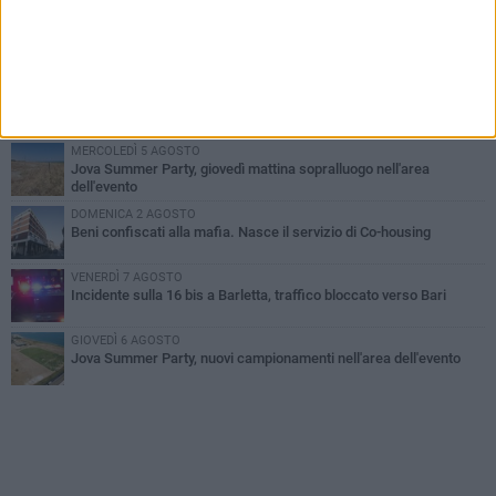
MERCOLEDÌ 5 AGOSTO
Barletta piange Gioacchino Dagnello: 64enne barlettano investito
all'alba a Trani
GIOVEDÌ 6 AGOSTO
Il ricordo di "Cecco", il benzinaio col sorriso: «Contava i giorni che
lo separavano dalla pensione»
MERCOLEDÌ 5 AGOSTO
Jova Summer Party, giovedì mattina sopralluogo nell'area
dell'evento
DOMENICA 2 AGOSTO
Beni confiscati alla mafia. Nasce il servizio di Co-housing
VENERDÌ 7 AGOSTO
Incidente sulla 16 bis a Barletta, traffico bloccato verso Bari
GIOVEDÌ 6 AGOSTO
Jova Summer Party, nuovi campionamenti nell'area dell'evento