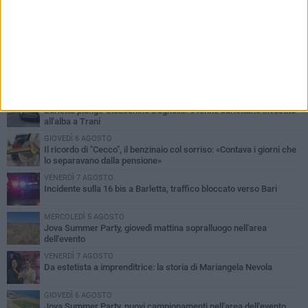
PIÙ LETTI QUESTA SETTIMANA
MERCOLEDÌ 5 AGOSTO
Barletta piange Gioacchino Dagnello: 64enne barlettano investito
all'alba a Trani
GIOVEDÌ 6 AGOSTO
Il ricordo di "Cecco", il benzinaio col sorriso: «Contava i giorni che
lo separavano dalla pensione»
VENERDÌ 7 AGOSTO
Incidente sulla 16 bis a Barletta, traffico bloccato verso Bari
MERCOLEDÌ 5 AGOSTO
Jova Summer Party, giovedì mattina sopralluogo nell'area
dell'evento
VENERDÌ 7 AGOSTO
Da estetista a imprenditrice: la storia di Mariangela Nevola
GIOVEDÌ 6 AGOSTO
Jova Summer Party, nuovi campionamenti nell'area dell'evento