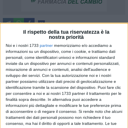
10
Il rispetto della tua riservatezza è la
nostra priorità
«Ci sono voluti 5 anni di impegno, lotta e passione. Ci sono
Noi e i nostri 1733
partner
memorizziamo e/o accediamo a
informazioni su un dispositivo, come i cookie, e trattiamo dati
voluti anni di manifestazioni, sit-in, incontri pubblici e decine
personali, come identificatori univoci e informazioni standard
di comunicati stampa per riuscire a ottenere finalmente un
inviate da un dispositivo per annunci e contenuti personalizzati,
monitoraggio sui bambini, la fascia di popolazione più
misurazione di annunci e contenuti, analisi dell'audience e
vulnerabile e sensibile ai danni causati dall'inquinamento.
sviluppo dei servizi.
Con la tua autorizzazione noi e i nostri
Lo scorso 16 maggio è stato infatti firmato un protocollo tra
partner possiamo utilizzare dati precisi di geolocalizzazione e
i movimenti e le istituzioni per avviare a Barletta un
identificazione tramite la scansione del dispositivo. Puoi fare clic
biomonitoraggio sulle unghie dei bambini in età pediatrica e
per consentire a noi e ai nostri 1733 partner il trattamento per le
finalità sopra descritte. In alternativa puoi accedere a
rilevare la presenza di metalli pesanti». È quanto
informazioni più dettagliate e modificare le tue preferenze prima
comunicano Sabrina Salerno e Sandra Parente del
Forum
di acconsentire o di negare il consenso.
Si rende noto che alcuni
Salute e Ambiente - Barletta.
trattamenti dei dati personali possono non richiedere il tuo
consenso, ma hai il diritto di opporti a tale trattamento. Le tue