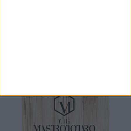
Giuditta D’Elia ospite al Palazzo di Città per
prendere parte alla Stanza Divina
7 AGOSTO 2026
Da estetista a imprenditrice: la storia di
Mariangela Nevola
7 AGOSTO 2026
«Il futuro dell'ex Cartiera diventi uno dei temi
centrali delle elezioni amministrative del 2027»