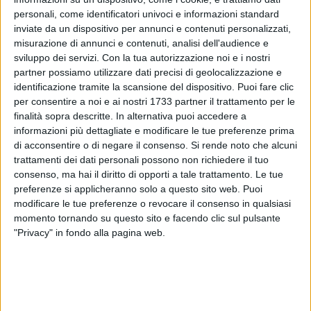
ragazzi di
#Work Aut
, dimostrando come la diversità sia un
personali, come identificatori univoci e informazioni standard
valore aggiunto, specialmente nel contesto lavorativo. Dalle
inviate da un dispositivo per annunci e contenuti personalizzati,
18:00 alle 19:00, numerosi bambini hanno partecipato
misurazione di annunci e contenuti, analisi dell'audience e
attivamente, scrivendo o consegnando la loro speciale
sviluppo dei servizi.
Con la tua autorizzazione noi e i nostri
letterina
partner possiamo utilizzare dati precisi di geolocalizzazione e
identificazione tramite la scansione del dispositivo. Puoi fare clic
per consentire a noi e ai nostri 1733 partner il trattamento per le
finalità sopra descritte. In alternativa puoi accedere a
informazioni più dettagliate e modificare le tue preferenze prima
di acconsentire o di negare il consenso.
Si rende noto che alcuni
trattamenti dei dati personali possono non richiedere il tuo
consenso, ma hai il diritto di opporti a tale trattamento. Le tue
preferenze si applicheranno solo a questo sito web. Puoi
modificare le tue preferenze o revocare il consenso in qualsiasi
momento tornando su questo sito e facendo clic sul pulsante
"Privacy" in fondo alla pagina web.