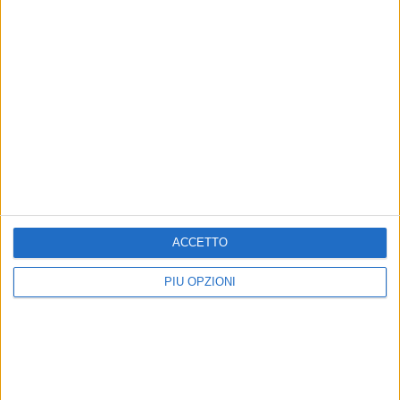
Altri contenuti a tema
ACCETTO
PIÙ OPZIONI
Primo incontro nella
ASSOCIAZIONI