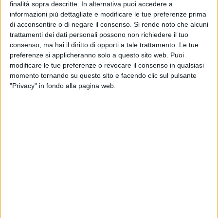
finalità sopra descritte. In alternativa puoi accedere a
la Dirigente Sezione Tutela e Valorizzazione dei Patrimoni
informazioni più dettagliate e modificare le tue preferenze prima
Culturali della Regione Puglia Anna Maria Candela.
di acconsentire o di negare il consenso.
Si rende noto che alcuni
trattamenti dei dati personali possono non richiedere il tuo
"Un'iniziativa che mira a ricordare una personalità che è
consenso, ma hai il diritto di opporti a tale trattamento. Le tue
preferenze si applicheranno solo a questo sito web. Puoi
patrimonio dell'Italia intera, ma che la Puglia rivendica come
modificare le tue preferenze o revocare il consenso in qualsiasi
un figlio speciale – ha detto il presidente Emiliano - . Fu un
momento tornando su questo sito e facendo clic sul pulsante
uomo coraggioso sin da giovanissimo, aderendo alla lotta di
"Privacy" in fondo alla pagina web.
Resistenza a Roma. Ricordarlo qui oggi a Barletta in una
città martire della Resistenza è ovviamente un momento di
particolare commozione per chi, come me, crede che la
Repubblica sia stata forgiata nel fuoco della lotta di
Resistenza, che ci consente oggi di esprimere il nostro
pensiero, di vivere in un Paese libero, che consente a
ciascuno di realizzare i propri sogni e di gestire il proprio
spirito critico senza limiti che non siano quelli del rispetto
delle altre persone. Alfredo Reichlin è stata una persona che
ho avuto la fortuna di incontrare più volte, una delle mie
prime partecipazioni fisiche alla politica fu al funerale di