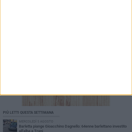
7 AGOSTO 2026
Incidente sulla 16 bis a Barletta, traffico
bloccato verso Bari
PIÙ LETTI QUESTA SETTIMANA
MERCOLEDÌ 5 AGOSTO
Barletta piange Gioacchino Dagnello: 64enne barlettano investito
all'alba a Trani