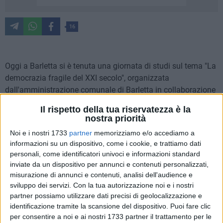
16
Oggi a Barletta si è tenuta una giornata di studi sul tema "La
democrazia fragile del XXI secolo", organizzata
dall'amministrazione comunale di Barletta in collaborazione
con l'Istituto Reichlin, a Palazzo Della Marra. Durante la
Il rispetto della tua riservatezza è la
giornata di approfondimento sulla vita e l'attività
nostra priorità
giornalistica e politica di Alfredo Reichlin è intervenuto il
Noi e i nostri 1733
partner
memorizziamo e/o accediamo a
presidente della Regione Michele Emiliano, in collegamento
informazioni su un dispositivo, come i cookie, e trattiamo dati
da Roma, a margine della presentazione del libro "La
personali, come identificatori univoci e informazioni standard
democrazia nel XXI secolo. Riflessioni sui temi di Alfredo
inviate da un dispositivo per annunci e contenuti personalizzati,
Reichlin", scritto dal presidente emerito della Corte
misurazione di annunci e contenuti, analisi dell'audience e
costituzionale Giuliano Amato. Durante il panel della
sviluppo dei servizi.
Con la tua autorizzazione noi e i nostri
partner possiamo utilizzare dati precisi di geolocalizzazione e
mattina, moderato dal giornalista Francesco Strippoli,
identificazione tramite la scansione del dispositivo. Puoi fare clic
presenti anche il sindaco di Barletta Cosimo Cannito,
per consentire a noi e ai nostri 1733 partner il trattamento per le
l'assessore alla Cultura del comune di Barletta Oronzo Cilli e