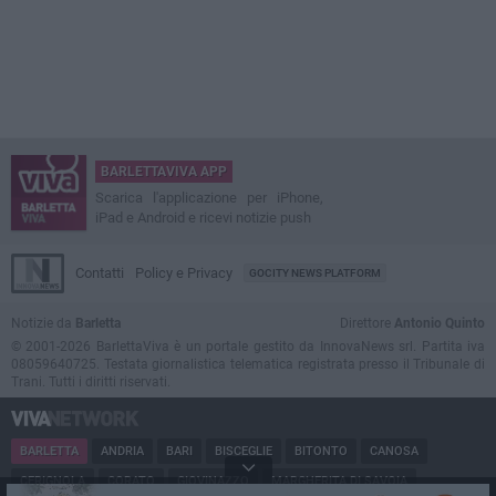
BARLETTAVIVA APP
Scarica l'applicazione per iPhone,
iPad e Android e ricevi notizie push
Contatti
Policy e Privacy
GOCITY NEWS PLATFORM
Notizie da
Barletta
Direttore
Antonio Quinto
© 2001-2026 BarlettaViva è un portale gestito da InnovaNews srl. Partita iva
08059640725. Testata giornalistica telematica registrata presso il Tribunale di
Trani. Tutti i diritti riservati.
BARLETTA
ANDRIA
BARI
BISCEGLIE
BITONTO
CANOSA
CERIGNOLA
CORATO
GIOVINAZZO
MARGHERITA DI SAVOIA