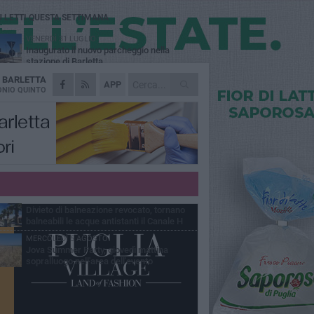
Ù LETTI QUESTA SETTIMANA
VENERDÌ 31 LUGLIO
Inaugurato il nuovo parcheggio nella
stazione di Barletta
A
BARLETTA
MERCOLEDÌ 5 AGOSTO
APP
Barletta piange Gioacchino Dagnello:
NIO QUINTO
64enne barlettano investito all'alba a Trani
GIOVEDÌ 30 LUGLIO
Rapina all'Ipercoop di Barletta: nel mirino la
gioielleria, banditi in fuga
DOMENICA 2 AGOSTO
Beni confiscati alla mafia. Nasce il servizio
di Co-housing
VENERDÌ 31 LUGLIO
Divieto di balneazione revocato, tornano
balneabili le acque antistanti il Canale H
MERCOLEDÌ 5 AGOSTO
Jova Summer Party, giovedì mattina
sopralluogo nell'area dell'evento