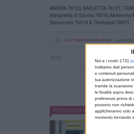
ANDRIA 76123, BARLETTA 76121, TRANI 
Margherita di Savoia 76016, Minervino 
Spinazzola 76014 & Trinitapoli 76015.
C.A.P. Barletta-Andria-Trani
Documento
I
POSTE
Noi e i nostri 1731
p
trattiamo dati person
e contenuti personali
tua autorizzazione no
tramite la scansione 
le finalità sopra des
preferenze prima di 
possono non richieder
Altri contenuti a tema
applicheranno solo a
momento tornando su 
1