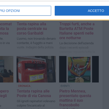
PIÙ OPZIONI
ACCETTO
CRONACA
CRONACA
ncomat
Tenta rapina alla
Troppi furti, anche a
ita la
posta centrale su
Barletta ATM Poste
anosa
corso Garibaldi
Italiane spenti nelle
ore notturne
te.
L'uomo, non trovando denaro
o in via
contante, è fuggito a mani
La decisione dell'azienda
vuote. Indagini della polizia
dopo i recenti episodi
criminosi: riguarda tutta la
provincia Bat e a quella di
Foggia
CRONACA
EVENTI
opero
Tentata rapina alle
Pietro Mennea,
degli
Poste di via Canosa
presentato questa
mattina il suo
Gli ignoti rapinatori volevano
francobollo
colpire l'incaricato al
e