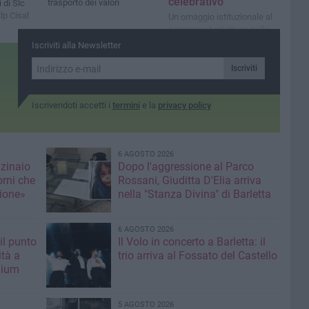
celebrativo
trasporto dei valori
 di Slc
ilp Cisal
Un omaggio istituzionale al
campione barlettano nella
cerimonia senza pubblico al
Iscriviti alla Newsletter
Teatro Curci
Iscriviti
Iscrivendoti accetti i
termini
e la
privacy policy
6 AGOSTO 2026
nzinaio
Dopo l'aggressione al Parco
orni che
Rossani, Giuditta D'Elia arriva
ione»
nella "Stanza Divina" di Barletta
6 AGOSTO 2026
il punto
Il Volo in concerto a Barletta: il
ità a
trio arriva al Fossato del Castello
mium
5 AGOSTO 2026