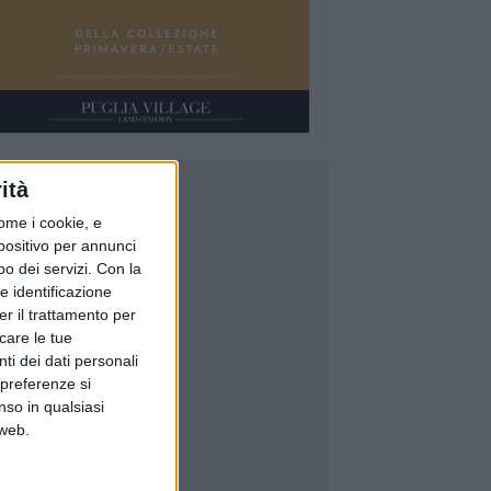
ità
ome i cookie, e
spositivo per annunci
o dei servizi.
Con la
e identificazione
er il trattamento per
icare le tue
ti dei dati personali
 preferenze si
nso in qualsiasi
 web.