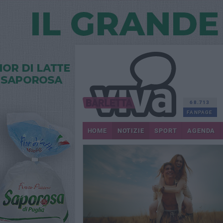
68.713
FANPAGE
HOME
NOTIZIE
SPORT
AGENDA