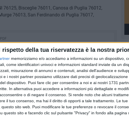
76125, Bisceglie 76011, Canosa di Puglia 76012,
Murge 76013, San Ferdinando di Puglia 76017,
 PDF
l rispetto della tua riservatezza è la nostra prior
artner
memorizziamo e/o accediamo a informazioni su un dispositivo, c
ali, come identificatori univoci e informazioni standard inviate da un di
zzati, misurazione di annunci e contenuti, analisi dell'audience e svilupp
i e i nostri partner possiamo utilizzare dati precisi di geolocalizzazione 
del dispositivo. Puoi fare clic per consentire a noi e ai nostri 1731 partn
critte. In alternativa puoi accedere a informazioni più dettagliate e modif
acconsentire o di negare il consenso.
Si rende noto che alcuni trattamen
e il tuo consenso, ma hai il diritto di opporti a tale trattamento. Le tue
 questo sito web. Puoi modificare le tue preferenze o revocare il conse
questo sito e facendo clic sul pulsante "Privacy" in fondo alla pagina
1