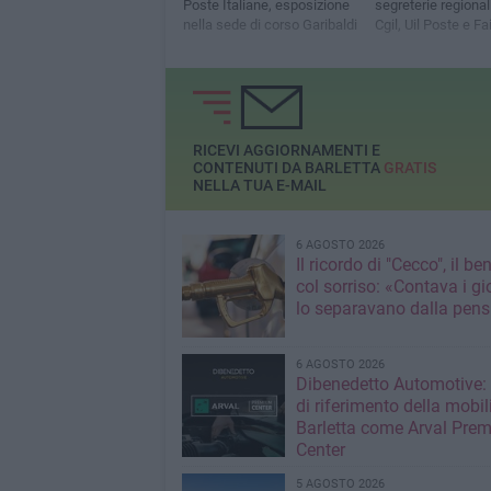
Poste Italiane, esposizione
segreterie regionali
nella sede di corso Garibaldi
Cgil, Uil Poste e Fa
RICEVI AGGIORNAMENTI E
CONTENUTI DA BARLETTA
GRATIS
NELLA TUA E-MAIL
6 AGOSTO 2026
Il ricordo di "Cecco", il be
col sorriso: «Contava i gi
lo separavano dalla pens
6 AGOSTO 2026
Dibenedetto Automotive: 
di riferimento della mobil
Barletta come Arval Pre
Center
5 AGOSTO 2026