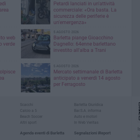
edì
Petardi lanciati in un'attività
area
commerciale: «Ora basta. La
sicurezza delle periferie è
un'emergenza»
5 AGOSTO 2026
sito web
Barletta piange Gioacchino
o verde
Dagnello: 64enne barlettano
investito all'alba a Trani
5 AGOSTO 2026
colpisce
Mercato settimanale di Barletta
ea
anticipato a venerdì 14 agosto
per Ferragosto
Scacchi
Barletta Giuridica
Calcio a 5
Bar.S.A. informa
Beach Soccer
Auto e motori
Altri sport
In Web Veritas
I
Agenda eventi di Barletta
Segnalazioni iReport
R