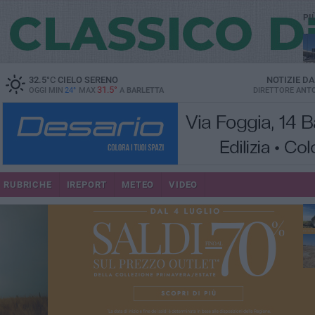
PI
32.5
°C
CIELO SERENO
NOTIZIE D
31.5°
OGGI MIN
24°
MAX
A
BARLETTA
DIRETTORE
ANTO
RUBRICHE
IREPORT
METEO
VIDEO