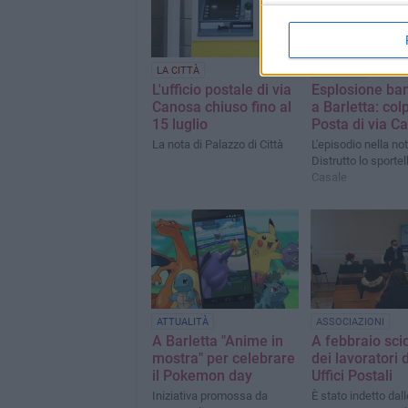
LA CITTÀ
CRONACA
L'ufficio postale di via
Esplosione ba
Canosa chiuso fino al
a Barletta: colp
15 luglio
Posta di via C
La nota di Palazzo di Città
L'episodio nella not
Distrutto lo sportell
Casale
ATTUALITÀ
ASSOCIAZIONI
A Barletta "Anime in
A febbraio sci
mostra" per celebrare
dei lavoratori 
il Pokemon day
Uffici Postali
Iniziativa promossa da
È stato indetto dall