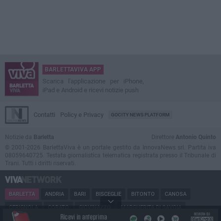
BARLETTAVIVA APP
Scarica l'applicazione per iPhone,
iPad e Android e ricevi notizie push
Contatti
Policy e Privacy
GOCITY NEWS PLATFORM
Notizie da
Barletta
Direttore
Antonio Quinto
© 2001-2026 BarlettaViva è un portale gestito da InnovaNews srl. Partita iva
08059640725. Testata giornalistica telematica registrata presso il Tribunale di
Trani. Tutti i diritti riservati.
BARLETTA
ANDRIA
BARI
BISCEGLIE
BITONTO
CANOSA
CERIGNOLA
CORATO
GIOVINAZZO
MARGHERITA DI SAVOIA
MINERVINO
MODUGNO
MOLFETTA
PUGLIA
RUVO