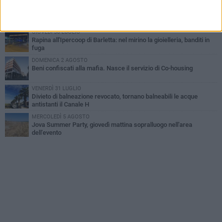
MERCOLEDÌ 5 AGOSTO
Barletta piange Gioacchino Dagnello: 64enne barlettano investito
all'alba a Trani
GIOVEDÌ 30 LUGLIO
Rapina all'Ipercoop di Barletta: nel mirino la gioielleria, banditi in
fuga
DOMENICA 2 AGOSTO
Beni confiscati alla mafia. Nasce il servizio di Co-housing
VENERDÌ 31 LUGLIO
Divieto di balneazione revocato, tornano balneabili le acque
antistanti il Canale H
MERCOLEDÌ 5 AGOSTO
Jova Summer Party, giovedì mattina sopralluogo nell'area
dell'evento