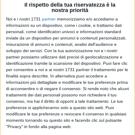
Il rispetto della tua riservatezza è la
nostra priorità
Noi e i nostri 1731
partner
memorizziamo e/o accediamo a
16
informazioni su un dispositivo, come i cookie, e trattiamo dati
personali, come identificatori univoci e informazioni standard
inviate da un dispositivo per annunci e contenuti personalizzati,
Un viaggio personale che scava negli abissi della propria
misurazione di annunci e contenuti, analisi dell'audience e
interiorità, con un pizzico di estro, creatività e fantasia: è
sviluppo dei servizi.
Con la tua autorizzazione noi e i nostri
partner possiamo utilizzare dati precisi di geolocalizzazione e
questa la mostra della barlettana Cristiana Papeo, in
identificazione tramite la scansione del dispositivo. Puoi fare clic
programma presso la Chiesa di San Michele il 14 e 15
per consentire a noi e ai nostri 1731 partner il trattamento per le
febbraio, dalle ore 18.00 alle ore 21.00.
finalità sopra descritte. In alternativa puoi accedere a
informazioni più dettagliate e modificare le tue preferenze prima
Una passione nata non da studi accademici, ma da una
di acconsentire o di negare il consenso.
Si rende noto che alcuni
profonda curiosità verso il mondo della pittura e dalla
trattamenti dei dati personali possono non richiedere il tuo
possibilità di rappresentare la realtà che la circonda
consenso, ma hai il diritto di opporti a tale trattamento. Le tue
preferenze si applicheranno solo a questo sito web. Puoi
attraverso forme e colori diversi. «Nel 2019 ho cominciato a
modificare le tue preferenze o revocare il consenso in qualsiasi
dipingere e da allora ho proseguito come autodidatta,
momento tornando su questo sito e facendo clic sul pulsante
lasciandomi guidare dall'esperienza diretta e dall'ascolto di
"Privacy" in fondo alla pagina web.
ciò che accade durante il processo creativo», dichiara.