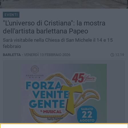
EVENTI
"L'universo di Cristiana": la mostra
dell'artista barlettana Papeo
Sarà visitabile nella Chiesa di San Michele il 14 e 15
febbraio
BARLETTA -
VENERDÌ 13 FEBBRAIO 2026
12.19