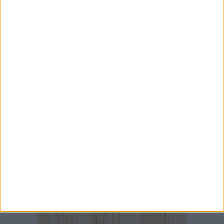
7 AGOSTO 2026
Da estetista a imprenditrice: la storia di
Mariangela Nevola
7 AGOSTO 2026
«Il futuro dell'ex Cartiera diventi uno dei temi
centrali delle elezioni amministrative del 2027»