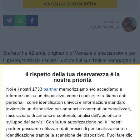
A cura di
GAIA PAOLILLO
Stefano ha 42 anni, originario di Venezia e una passione per
il
green
, tanto da essere il colore del suo fedele compagno di
viaggio:
un monopattino elettrico
. Oltre il mezzo che gli
Il rispetto della tua riservatezza è la
permette di spostarsi, non manca lo zaino di ben 15 kg con
nostra priorità
tutto lo stretto necessario ad accompagnarlo a seconda
Noi e i nostri 1733
partner
memorizziamo e/o accediamo a
delle sue esigenze.
informazioni su un dispositivo, come i cookie, e trattiamo dati
personali, come identificatori univoci e informazioni standard
Tutto ha preso forma l'anno scorso, nel 2020, quando in
inviate da un dispositivo per annunci e contenuti personalizzati,
occasione delle ferie lavorative stava pianificando un
misurazione di annunci e contenuti, analisi dell'audience e
viaggio dalle forme inusuali e green che ha poi portato a
sviluppo dei servizi.
Con la tua autorizzazione noi e i nostri
termine: da Tarvisio, unico comune che era ed è rimasto di
partner possiamo utilizzare dati precisi di geolocalizzazione e
identificazione tramite la scansione del dispositivo. Puoi fare clic
confine con la Slovenia, ad Ancona. Ha deciso di rifarlo,