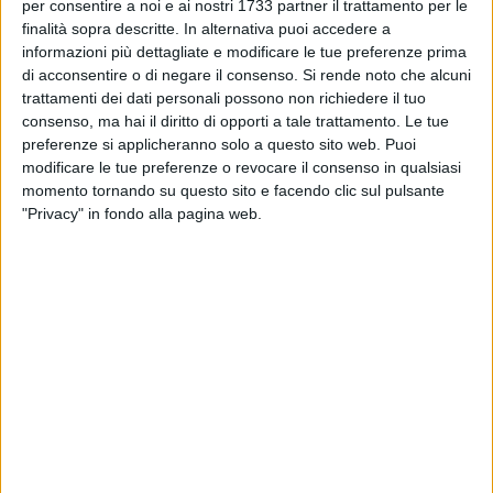
per consentire a noi e ai nostri 1733 partner il trattamento per le
partendo
da Ancona
e di arrivare alla punta dello stivale. Un
finalità sopra descritte. In alternativa puoi accedere a
viaggio da nord a sud, frazionato in km e in anni diversi, ma
informazioni più dettagliate e modificare le tue preferenze prima
in continuum. Quest'anno ha scelto la Puglia come punto di
di acconsentire o di negare il consenso.
Si rende noto che alcuni
arrivo, più precisamente
Santa Maria di Leuca
come fine dei
trattamenti dei dati personali possono non richiedere il tuo
suoi 900km.
consenso, ma hai il diritto di opporti a tale trattamento. Le tue
preferenze si applicheranno solo a questo sito web. Puoi
modificare le tue preferenze o revocare il consenso in qualsiasi
L'avventura di Stefano
5 FOTO
momento tornando su questo sito e facendo clic sul pulsante
"Privacy" in fondo alla pagina web.