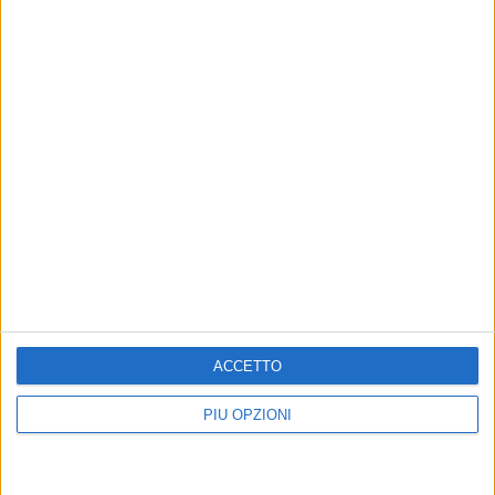
ACCETTO
Altri contenuti a tema
PIÙ OPZIONI