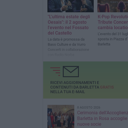
"L'ultima estate degli
K-Pop Revolut
Oesais": il 2 agosto
Tribute Concer
l'evento nel Fossato
cambia locati
del Castello
L’evento del 31 lugl
sposta in Piazza d
La data è promossa da
Barletta
Bass Culture e da Vurro
Concerti in collaborazione
con Radio Norba
RICEVI AGGIORNAMENTI E
CONTENUTI DA BARLETTA
GRATIS
NELLA TUA E-MAIL
8 AGOSTO 2026
Cerimonia dell'Accoglienz
Barletta in Rosa accoglie
nuove socie