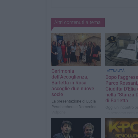
Altri contenuti a tema
Cerimonia
ATTUALITÀ
dell'Accoglienza,
Dopo l'aggress
Barletta in Rosa
Parco Rossani
accoglie due nuove
Giuditta D'Elia 
socie
nella "Stanza D
di Barletta
La presentazione di Lucia
Peschechera e Domenica
Oggi un incontro pe
Volpone
un percorso comu
antibullismo e anti