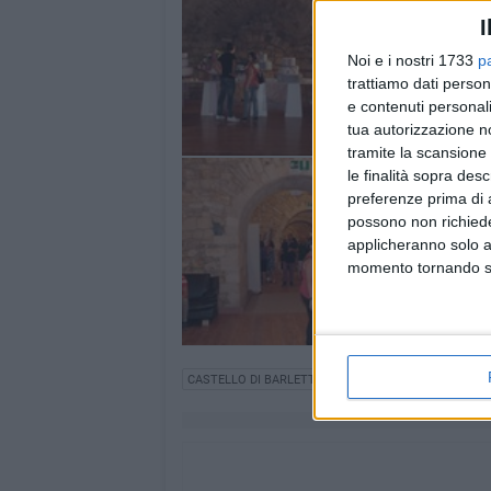
I
Noi e i nostri 1733
p
trattiamo dati person
e contenuti personali
tua autorizzazione no
tramite la scansione 
le finalità sopra des
preferenze prima di 
possono non richieder
applicheranno solo a
momento tornando su 
CASTELLO DI BARLETTA
MUSICA
EVENTO
MOD