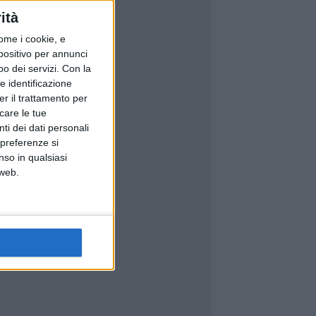
ità
ome i cookie, e
spositivo per annunci
o dei servizi.
Con la
e identificazione
er il trattamento per
icare le tue
ti dei dati personali
 preferenze si
nso in qualsiasi
 web.