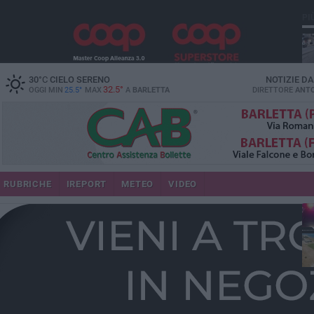
PI
30
°C
CIELO SERENO
NOTIZIE D
32.5°
OGGI MIN
25.5°
MAX
A
BARLETTA
DIRETTORE
ANTO
se
RUBRICHE
IREPORT
METEO
VIDEO