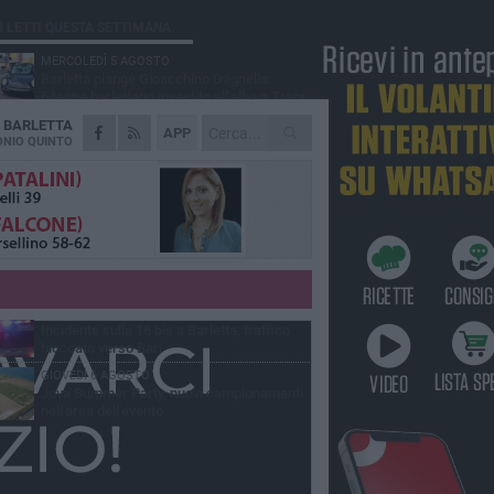
Ù LETTI QUESTA SETTIMANA
MERCOLEDÌ 5 AGOSTO
Barletta piange Gioacchino Dagnello:
64enne barlettano investito all'alba a Trani
A
BARLETTA
GIOVEDÌ 6 AGOSTO
APP
Il ricordo di "Cecco", il benzinaio col
NIO QUINTO
sorriso: «Contava i giorni che lo
paravano dalla pensione»
MERCOLEDÌ 5 AGOSTO
Jova Summer Party, giovedì mattina
sopralluogo nell'area dell'evento
DOMENICA 2 AGOSTO
Beni confiscati alla mafia. Nasce il servizio
di Co-housing
VENERDÌ 7 AGOSTO
Incidente sulla 16 bis a Barletta, traffico
bloccato verso Bari
GIOVEDÌ 6 AGOSTO
Jova Summer Party, nuovi campionamenti
nell'area dell'evento