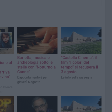
Barletta, musica e
“Castello Cinema”: il
archeologia sotto le
film “I colori del
ione al
stelle con "Notturno a
tempo” si recupera il
,
Canne"
3 agosto
arriva
ivina"
L’appuntamento è per
Le info sulla rassegna
giovedì 6 agosto
r avviare
ne
violenza