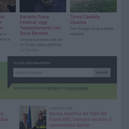
ion
Barletta Piano
Torna Castello
t
Festival: oggi
Cinema
on
l'appuntamento con
Dal 19 luglio al via la 38ma
Boris Berman
edizione
io si
’armi a
L'evento è previsto alle ore
21:15 nel salone dell'hotel
La Terrazza
Iscriviti alla Newsletter
Iscriviti
Iscrivendoti accetti i
termini
e la
privacy policy
8 AGOSTO 2026
a,
Nuova caserma dei Vigili del
 due
Fuoco BAT, Damiani incontra il
comandante Quinto