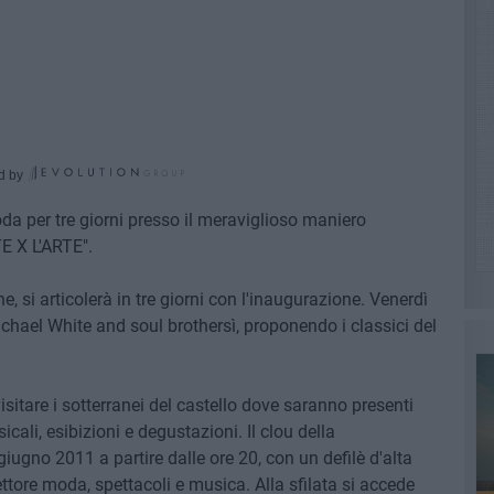
d by
oda per tre giorni presso il meraviglioso maniero
TE X L'ARTE".
, si articolerà in tre giorni con l'inaugurazione. Venerdì
ichael White and soul brothersì, proponendo i classici del
sitare i sotterranei del castello dove saranno presenti
cali, esibizioni e degustazioni. Il clou della
gno 2011 a partire dalle ore 20, con un defilè d'alta
 settore moda, spettacoli e musica. Alla sfilata si accede