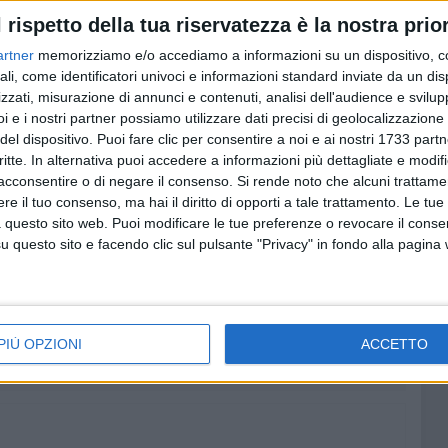
l rispetto della tua riservatezza è la nostra prior
artner
memorizziamo e/o accediamo a informazioni su un dispositivo, c
ali, come identificatori univoci e informazioni standard inviate da un di
zzati, misurazione di annunci e contenuti, analisi dell'audience e svilupp
i e i nostri partner possiamo utilizzare dati precisi di geolocalizzazione 
del dispositivo. Puoi fare clic per consentire a noi e ai nostri 1733 partn
critte. In alternativa puoi accedere a informazioni più dettagliate e modif
acconsentire o di negare il consenso.
Si rende noto che alcuni trattamen
e il tuo consenso, ma hai il diritto di opporti a tale trattamento. Le tue
 questo sito web. Puoi modificare le tue preferenze o revocare il conse
questo sito e facendo clic sul pulsante "Privacy" in fondo alla pagina
PIÙ OPZIONI
ACCETTO
A