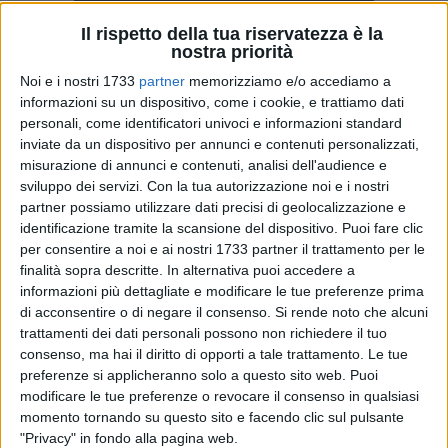
Il rispetto della tua riservatezza è la
nostra priorità
A cura di
Noi e i nostri 1733
partner
memorizziamo e/o accediamo a
VIVIANA DAMORE
informazioni su un dispositivo, come i cookie, e trattiamo dati
personali, come identificatori univoci e informazioni standard
inviate da un dispositivo per annunci e contenuti personalizzati,
misurazione di annunci e contenuti, analisi dell'audience e
Torna alla ribalta come protagonista del noir barlettano il
sviluppo dei servizi.
Con la tua autorizzazione noi e i nostri
famosissimo materiale "immacolato ed incorruttibile" come
partner possiamo utilizzare dati precisi di geolocalizzazione e
da definizione standard. Pare infatti che qualche giorno fa
identificazione tramite la scansione del dispositivo. Puoi fare clic
sia stato "genialmente" abbandonato, nei pressi della zona
per consentire a noi e ai nostri 1733 partner il trattamento per le
Patalini, a ridosso della ferrovia, un involucro contente il
finalità sopra descritte. In alternativa puoi accedere a
killer delle costruzioni.
informazioni più dettagliate e modificare le tue preferenze prima
di acconsentire o di negare il consenso.
Si rende noto che alcuni
trattamenti dei dati personali possono non richiedere il tuo
I cittadini, come al solito molto attenti alla questione, hanno
consenso, ma hai il diritto di opporti a tale trattamento. Le tue
sollevato numerose polemiche sul gruppo Facebook "Cosa
preferenze si applicheranno solo a questo sito web. Puoi
non va a Barletta", in seguito alla pubblicazione della foto
modificare le tue preferenze o revocare il consenso in qualsiasi
ritraente l'ammasso di materiale posizionato vicino ad una
momento tornando su questo sito e facendo clic sul pulsante
cancellata. Aniello, giovane cittadino barlettano ha scattato
"Privacy" in fondo alla pagina web.