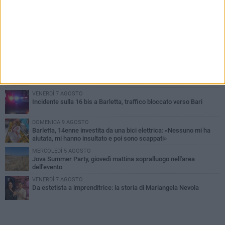
PIÙ LETTI QUESTA SETTIMANA
MERCOLEDÌ 5 AGOSTO
Barletta piange Gioacchino Dagnello: 64enne barlettano investito
all'alba a Trani
GIOVEDÌ 6 AGOSTO
Il ricordo di "Cecco", il benzinaio col sorriso: «Contava i giorni che
lo separavano dalla pensione»
VENERDÌ 7 AGOSTO
Incidente sulla 16 bis a Barletta, traffico bloccato verso Bari
DOMENICA 9 AGOSTO
Barletta, 14enne investita da una bici elettrica: «Nessuno mi ha
aiutata, mi hanno insultato e poi sono scappati»
MERCOLEDÌ 5 AGOSTO
Jova Summer Party, giovedì mattina sopralluogo nell'area
dell'evento
VENERDÌ 7 AGOSTO
Da estetista a imprenditrice: la storia di Mariangela Nevola