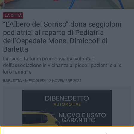
LA CITTÀ
“L’Albero del Sorriso” dona seggioloni
pediatrici al reparto di Pediatria
dell’Ospedale Mons. Dimiccoli di
Barletta
La raccolta fondi promossa dai volontari
dell’associazione in vicinanza ai piccoli pazienti e alle
loro famiglie
BARLETTA -
MERCOLEDÌ 12 NOVEMBRE 2025