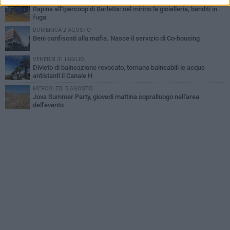
GIOVEDÌ 30 LUGLIO
Rapina all'Ipercoop di Barletta: nel mirino la gioielleria, banditi in
fuga
DOMENICA 2 AGOSTO
Beni confiscati alla mafia. Nasce il servizio di Co-housing
VENERDÌ 31 LUGLIO
Divieto di balneazione revocato, tornano balneabili le acque
antistanti il Canale H
MERCOLEDÌ 5 AGOSTO
Jova Summer Party, giovedì mattina sopralluogo nell'area
dell'evento