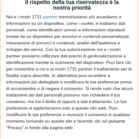
Il rispetto della tua riservatezza è la
nostra priorità
Noi e i nostri 1731
partner
memorizziamo e/o accediamo a
informazioni su un dispositivo, come i cookie, e trattiamo dati
personali, come identificatori univoci e informazioni standard
inviate da un dispositivo per annunci e contenuti personalizzati,
misurazione di annunci e contenuti, analisi dell'audience e
41
sviluppo dei servizi.
Con la tua autorizzazione noi e i nostri
partner possiamo utilizzare dati precisi di geolocalizzazione e
identificazione tramite la scansione del dispositivo. Puoi fare clic
per consentire a noi e ai nostri 1731 partner il trattamento per le
Il gruppo di clownterapia "L'Albero del Sorriso", appartenente
finalità sopra descritte. In alternativa puoi accedere a
all'Associazione di Promozione Sociale "L'Albero della Vita",
informazioni più dettagliate e modificare le tue preferenze prima
annuncia la prossima consegna di seggioloni pediatrici al
di acconsentire o di negare il consenso.
Si rende noto che alcuni
reparto di Pediatria dell'Ospedale Mons. Dimiccoli di Barletta
trattamenti dei dati personali possono non richiedere il tuo
la quale avverrà mercoledì 12 novembre 2025 alle ore 12.
consenso, ma hai il diritto di opporti a tale trattamento. Le tue
preferenze si applicheranno solo a questo sito web. Puoi
La donazione, frutto di una raccolta fondi promossa dai
modificare le tue preferenze o revocare il consenso in qualsiasi
momento tornando su questo sito e facendo clic sul pulsante
volontari dell'associazione, rappresenta un gesto concreto di
"Privacy" in fondo alla pagina web.
vicinanza ai piccoli pazienti e alle loro famiglie, oltre che un
segno di gratitudine nei confronti del personale sanitario che