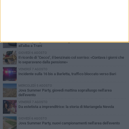
PIÙ LETTI QUESTA SETTIMANA
MERCOLEDÌ 5 AGOSTO
Barletta piange Gioacchino Dagnello: 64enne barlettano investito
all'alba a Trani
GIOVEDÌ 6 AGOSTO
Il ricordo di "Cecco", il benzinaio col sorriso: «Contava i giorni che
lo separavano dalla pensione»
VENERDÌ 7 AGOSTO
Incidente sulla 16 bis a Barletta, traffico bloccato verso Bari
MERCOLEDÌ 5 AGOSTO
Jova Summer Party, giovedì mattina sopralluogo nell'area
dell'evento
VENERDÌ 7 AGOSTO
Da estetista a imprenditrice: la storia di Mariangela Nevola
GIOVEDÌ 6 AGOSTO
Jova Summer Party, nuovi campionamenti nell'area dell'evento