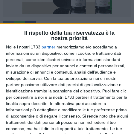
9
Il rispetto della tua riservatezza è la
nostra priorità
Noi e i nostri 1733
partner
memorizziamo e/o accediamo a
In occasione della
Giornata mondiale contro il bullismo ed il
informazioni su un dispositivo, come i cookie, e trattiamo dati
cyber bullismo
che si celebra in tutto il mondo il 7 febbraio,
personali, come identificatori univoci e informazioni standard
l'Istituto Cassandro - Fermi - Nervi di Barletta ha organizzato
inviate da un dispositivo per annunci e contenuti personalizzati,
nell'auditorium
"P. P. Mennea"
, per
venerdì 6 febbraio
, dalle
misurazione di annunci e contenuti, analisi dell'audience e
ore 10.00 alle ore 12.00, un evento interamente dedicato a
sviluppo dei servizi.
Con la tua autorizzazione noi e i nostri
partner possiamo utilizzare dati precisi di geolocalizzazione e
questo triste fenomeno, purtroppo dilagante tra gli
identificazione tramite la scansione del dispositivo. Puoi fare clic
adolescenti.
per consentire a noi e ai nostri 1733 partner il trattamento per le
finalità sopra descritte. In alternativa puoi accedere a
All'evento parteciperanno i rappresentanti istituzionali che
informazioni più dettagliate e modificare le tue preferenze prima
operano quotidianamente nel contrasto a questi fenomeni e
di acconsentire o di negare il consenso.
Si rende noto che alcuni
alla diffusione della cultura della legalità: il Vice Prefetto
trattamenti dei dati personali possono non richiedere il tuo
della Provincia Bat,
Corinna Panella
, il Questore della
consenso, ma hai il diritto di opporti a tale trattamento. Le tue