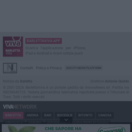
BARLETTAVIVA APP
Scarica l'applicazione per iPhone,
iPad e Android e ricevi notizie push
Contatti
Policy e Privacy
GOCITY NEWS PLATFORM
Notizie da
Barletta
Direttore
Antonio Quinto
© 2001-2026 BarlettaViva è un portale gestito da InnovaNews srl. Partita iva
08059640725. Testata giornalistica telematica registrata presso il Tribunale di
Trani. Tutti i diritti riservati.
BARLETTA
ANDRIA
BARI
BISCEGLIE
BITONTO
CANOSA
CERIGNOLA
CORATO
GIOVINAZZO
MARGHERITA DI SAVOIA
MINERVINO
MODUGNO
MOLFETTA
PUGLIA
RUVO