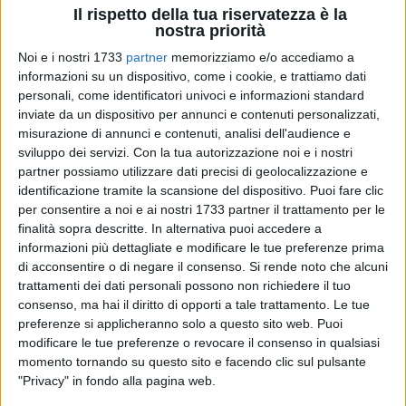
Il rispetto della tua riservatezza è la
nostra priorità
Noi e i nostri 1733
partner
memorizziamo e/o accediamo a
informazioni su un dispositivo, come i cookie, e trattiamo dati
personali, come identificatori univoci e informazioni standard
2
inviate da un dispositivo per annunci e contenuti personalizzati,
misurazione di annunci e contenuti, analisi dell'audience e
sviluppo dei servizi.
Con la tua autorizzazione noi e i nostri
Con due distinte deliberazioni la Giunta ha approvato
partner possiamo utilizzare dati precisi di geolocalizzazione e
identificazione tramite la scansione del dispositivo. Puoi fare clic
altrettanti progetti di fattibilità tecnica ed economica relativi
per consentire a noi e ai nostri 1733 partner il trattamento per le
ad interventi di adeguamento, messa in sicurezza e
finalità sopra descritte. In alternativa puoi accedere a
efficientamento energetico delle
palestre
site presso la
informazioni più dettagliate e modificare le tue preferenze prima
scuola secondaria di primo grado
Ettore Fieramosca
e
di acconsentire o di negare il consenso.
Si rende noto che alcuni
presso l'istituto comprensivo
Pietro Paolo Mennea
.
trattamenti dei dati personali possono non richiedere il tuo
consenso, ma hai il diritto di opporti a tale trattamento. Le tue
I due progetti, con un importo complessivo di
700.000 euro
preferenze si applicheranno solo a questo sito web. Puoi
modificare le tue preferenze o revocare il consenso in qualsiasi
(350.000 a testa), saranno candidati all'Avviso pubblico "per
momento tornando su questo sito e facendo clic sul pulsante
l'adeguamento funzionale e messa in sicurezza
"Privacy" in fondo alla pagina web.
impiantistica delle palestre, delle aree di gioco, di impianti