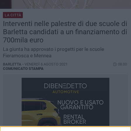
LA CITTÀ
Interventi nelle palestre di due scuole di
Barletta candidati a un finanziamento di
700mila euro
La giunta ha approvato i progetti per le scuole
Fieramosca e Mennea
BARLETTA -
VENERDÌ 6 AGOSTO 2021
08.00
COMUNICATO STAMPA