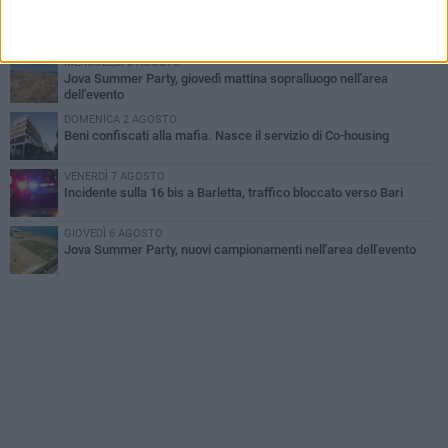
GIOVEDÌ 6 AGOSTO
Il ricordo di "Cecco", il benzinaio col sorriso: «Contava i giorni che
lo separavano dalla pensione»
MERCOLEDÌ 5 AGOSTO
Jova Summer Party, giovedì mattina sopralluogo nell'area
dell'evento
DOMENICA 2 AGOSTO
Beni confiscati alla mafia. Nasce il servizio di Co-housing
VENERDÌ 7 AGOSTO
Incidente sulla 16 bis a Barletta, traffico bloccato verso Bari
GIOVEDÌ 6 AGOSTO
Jova Summer Party, nuovi campionamenti nell'area dell'evento