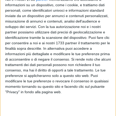
informazioni su un dispositivo, come i cookie, e trattiamo dati
personali, come identificatori univoci e informazioni standard
inviate da un dispositivo per annunci e contenuti personalizzati,
misurazione di annunci e contenuti, analisi dell'audience e
sviluppo dei servizi.
Con la tua autorizzazione noi e i nostri
24
partner possiamo utilizzare dati precisi di geolocalizzazione e
identificazione tramite la scansione del dispositivo. Puoi fare clic
per consentire a noi e ai nostri 1733 partner il trattamento per le
Si terrà giovedì 29 febbraio la consegna dei lavori che
finalità sopra descritte. In alternativa puoi accedere a
informazioni più dettagliate e modificare le tue preferenze prima
interessano l'area di Piazza Plebiscito. I lavori riguardano la
di acconsentire o di negare il consenso.
Si rende noto che alcuni
zona compresa fra il marciapiede (lato esercizi commerciali
trattamenti dei dati personali possono non richiedere il tuo
ed abitazioni di piazza Plebiscito) fra via Di Leo e l'incrocio
consenso, ma hai il diritto di opporti a tale trattamento. Le tue
con via Cialdini e consistono in un intervento conservativo di
preferenze si applicheranno solo a questo sito web. Puoi
ripristino e recupero di nuove basole.
modificare le tue preferenze o revocare il consenso in qualsiasi
momento tornando su questo sito e facendo clic sul pulsante
L'intervento, che prevede, inoltre, il restauro della fontana in
"Privacy" in fondo alla pagina web.
ghisa esistente, sarà sottoposto alla sorveglianza della
Soprintendenza ABAP (Archeologia, Belle Arti e Paesaggio).