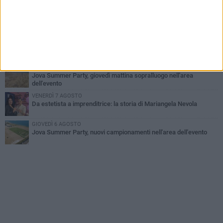
GIOVEDÌ 6 AGOSTO
Il ricordo di "Cecco", il benzinaio col sorriso: «Contava i giorni che
lo separavano dalla pensione»
VENERDÌ 7 AGOSTO
Incidente sulla 16 bis a Barletta, traffico bloccato verso Bari
MERCOLEDÌ 5 AGOSTO
Jova Summer Party, giovedì mattina sopralluogo nell'area
dell'evento
VENERDÌ 7 AGOSTO
Da estetista a imprenditrice: la storia di Mariangela Nevola
GIOVEDÌ 6 AGOSTO
Jova Summer Party, nuovi campionamenti nell'area dell'evento