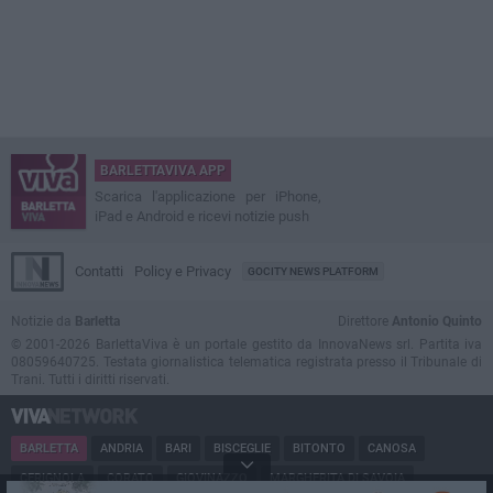
BARLETTAVIVA APP
Scarica l'applicazione per iPhone,
iPad e Android e ricevi notizie push
Contatti
Policy e Privacy
GOCITY NEWS PLATFORM
Notizie da
Barletta
Direttore
Antonio Quinto
© 2001-2026 BarlettaViva è un portale gestito da InnovaNews srl. Partita iva
08059640725. Testata giornalistica telematica registrata presso il Tribunale di
Trani. Tutti i diritti riservati.
BARLETTA
ANDRIA
BARI
BISCEGLIE
BITONTO
CANOSA
CERIGNOLA
CORATO
GIOVINAZZO
MARGHERITA DI SAVOIA