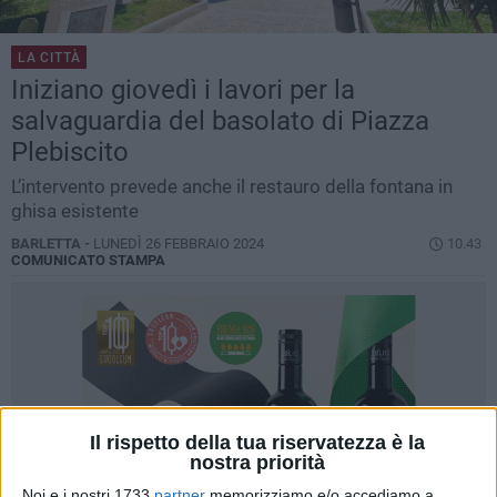
LA CITTÀ
Iniziano giovedì i lavori per la
salvaguardia del basolato di Piazza
Plebiscito
L’intervento prevede anche il restauro della fontana in
ghisa esistente
BARLETTA -
LUNEDÌ 26 FEBBRAIO 2024
10.43
COMUNICATO STAMPA
Il rispetto della tua riservatezza è la
nostra priorità
Noi e i nostri 1733
partner
memorizziamo e/o accediamo a