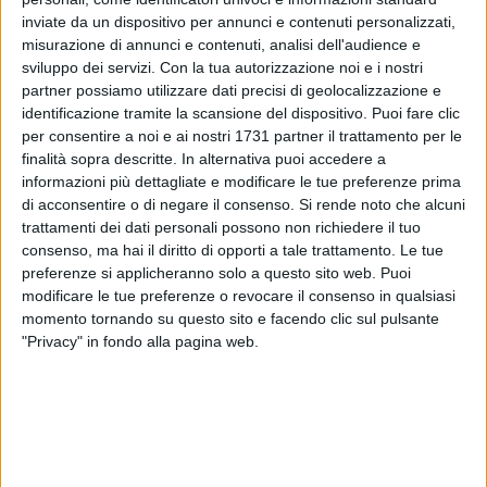
inviate da un dispositivo per annunci e contenuti personalizzati,
misurazione di annunci e contenuti, analisi dell'audience e
sviluppo dei servizi.
Con la tua autorizzazione noi e i nostri
39
A cura di
partner possiamo utilizzare dati precisi di geolocalizzazione e
LA REDAZIONE
identificazione tramite la scansione del dispositivo. Puoi fare clic
per consentire a noi e ai nostri 1731 partner il trattamento per le
finalità sopra descritte. In alternativa puoi accedere a
Notte di Halloween movimentata nella zona 167 di Barletta,
informazioni più dettagliate e modificare le tue preferenze prima
di acconsentire o di negare il consenso.
Si rende noto che alcuni
dove la festa si è trasformata in una vera e propria serata di
trattamenti dei dati personali possono non richiedere il tuo
caos. Tra via Romanelli e le strade limitrofe, decine di
consenso, ma hai il diritto di opporti a tale trattamento. Le tue
ragazzini, vestiti di nero e con maschere e cappucci, hanno
preferenze si applicheranno solo a questo sito web. Puoi
seminato il panico esplodendo petardi e bottiglie, dando vita
modificare le tue preferenze o revocare il consenso in qualsiasi
a scene che molti residenti hanno definito da "guerriglia
momento tornando su questo sito e facendo clic sul pulsante
urbana".
"Privacy" in fondo alla pagina web.
Le prime esplosioni sono state segnalate intorno alle 19.30.
«Si vedeva che si erano dati appuntamento – racconta un
residente – poi hanno iniziato a far esplodere petardi dentro
lattine e bottiglie, deridendo chi si affacciava dai balconi».