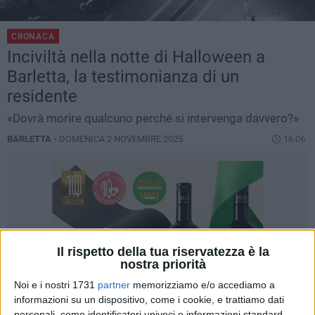
CRONACA
Inciviltà nella notte di Halloween a
Barletta, la testimonianza di un
residente
«Dovrà morire qualcuno perché si intervenga davvero?»
BARLETTA -
DOMENICA 2 NOVEMBRE 2025
16.06
Il rispetto della tua riservatezza è la
nostra priorità
Noi e i nostri 1731
partner
memorizziamo e/o accediamo a
informazioni su un dispositivo, come i cookie, e trattiamo dati
personali, come identificatori univoci e informazioni standard