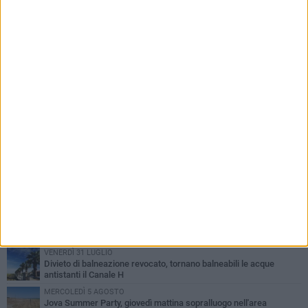
PIÙ LETTI QUESTA SETTIMANA
VENERDÌ 31 LUGLIO
Inaugurato il nuovo parcheggio nella stazione di Barletta
MERCOLEDÌ 5 AGOSTO
Barletta piange Gioacchino Dagnello: 64enne barlettano investito
all'alba a Trani
GIOVEDÌ 30 LUGLIO
Rapina all'Ipercoop di Barletta: nel mirino la gioielleria, banditi in
fuga
DOMENICA 2 AGOSTO
Beni confiscati alla mafia. Nasce il servizio di Co-housing
VENERDÌ 31 LUGLIO
Divieto di balneazione revocato, tornano balneabili le acque
antistanti il Canale H
MERCOLEDÌ 5 AGOSTO
Jova Summer Party, giovedì mattina sopralluogo nell'area