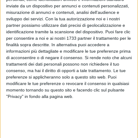
inviate da un dispositivo per annunci e contenuti personalizzati,
misurazione di annunci e contenuti, analisi dell'audience e
51
sviluppo dei servizi.
Con la tua autorizzazione noi e i nostri
partner possiamo utilizzare dati precisi di geolocalizzazione e
identificazione tramite la scansione del dispositivo. Puoi fare clic
Traffico molto intenso questa mattina, 27 novembre, lungo
per consentire a noi e ai nostri 1733 partner il trattamento per le
finalità sopra descritte. In alternativa puoi accedere a
la SS16 bis nel tratto compreso tra Trani e Barletta a causa
informazioni più dettagliate e modificare le tue preferenze prima
di un incidente. Al momento non sono ancora note le cause
di acconsentire o di negare il consenso.
Si rende noto che alcuni
e la dinamica dell'accaduto.
trattamenti dei dati personali possono non richiedere il tuo
consenso, ma hai il diritto di opporti a tale trattamento. Le tue
Sul posto è intervenuta la Polizia Locale.
preferenze si applicheranno solo a questo sito web. Puoi
modificare le tue preferenze o revocare il consenso in qualsiasi
Notizia in aggiornamento
momento tornando su questo sito e facendo clic sul pulsante
"Privacy" in fondo alla pagina web.