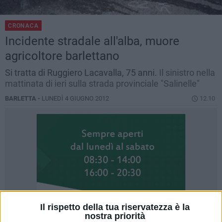
CRONACA
Incidente stradale all'alba, muore
agricoltore barlettano
Si tratta di Ruggiero Lacavalla, 75 anni.
Il sinistro nella
mattinata di ieri sulla strada provinciale "Salinelle"
BARLETTA -
LUNEDÌ 4 GIUGNO 2012
12.10
Il rispetto della tua riservatezza è la
nostra priorità