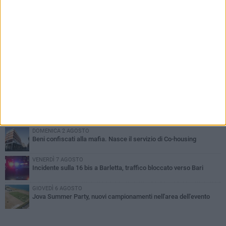
PIÙ LETTI QUESTA SETTIMANA
MERCOLEDÌ 5 AGOSTO
Barletta piange Gioacchino Dagnello: 64enne barlettano investito
all'alba a Trani
GIOVEDÌ 6 AGOSTO
Il ricordo di "Cecco", il benzinaio col sorriso: «Contava i giorni che
lo separavano dalla pensione»
MERCOLEDÌ 5 AGOSTO
Jova Summer Party, giovedì mattina sopralluogo nell'area
dell'evento
DOMENICA 2 AGOSTO
Beni confiscati alla mafia. Nasce il servizio di Co-housing
VENERDÌ 7 AGOSTO
Incidente sulla 16 bis a Barletta, traffico bloccato verso Bari
GIOVEDÌ 6 AGOSTO
Jova Summer Party, nuovi campionamenti nell'area dell'evento