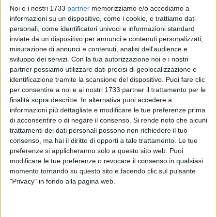
Noi e i nostri 1733
partner
memorizziamo e/o accediamo a
informazioni su un dispositivo, come i cookie, e trattiamo dati
personali, come identificatori univoci e informazioni standard
A cura di
inviate da un dispositivo per annunci e contenuti personalizzati,
LUCA GUERRA
misurazione di annunci e contenuti, analisi dell'audience e
sviluppo dei servizi.
Con la tua autorizzazione noi e i nostri
partner possiamo utilizzare dati precisi di geolocalizzazione e
identificazione tramite la scansione del dispositivo. Puoi fare clic
Ancora una morte sulle vie circostanti Barletta, precisamente
per consentire a noi e ai nostri 1733 partner il trattamento per le
all'incrocio tra la strada periferica direzione nord-est via
finalità sopra descritte. In alternativa puoi accedere a
Pozzillo e la via provinciale delle "Salinelle". Erano da poco
informazioni più dettagliate e modificare le tue preferenze prima
passate le 6 nella mattina di ieri, domenica 3 giugno, quando
di acconsentire o di negare il consenso.
Si rende noto che alcuni
un'Ape Car con a bordo due agricoltori ha subito un violento
trattamenti dei dati personali possono non richiedere il tuo
impatto frontale con una Nissan "Note": nello scontro uno
consenso, ma hai il diritto di opporti a tale trattamento. Le tue
preferenze si applicheranno solo a questo sito web. Puoi
dei due occupanti dell'Ape, Ruggiero Lacavalla, cittadino
modificare le tue preferenze o revocare il consenso in qualsiasi
barlettano di 75 anni, è stato sbalzato con violenza
momento tornando su questo sito e facendo clic sul pulsante
sull'asfalto, morendo sul colpo, mentre l'uomo che occupava
"Privacy" in fondo alla pagina web.
il mezzo con lui ha accusato ferite ed escoriazioni. La
Nissan "Note" è invece uscita fuori strada: per l'uomo che la
guidava, un 54enne di Margherita di Savoia, solo qualche