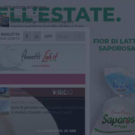
Ù LETTI QUESTA SETTIMANA
MERCOLEDÌ 5 AGOSTO
Barletta piange Gioacchino Dagnello:
64enne barlettano investito all'alba a Trani
A
BARLETTA
GIOVEDÌ 6 AGOSTO
APP
Il ricordo di "Cecco", il benzinaio col
NIO QUINTO
sorriso: «Contava i giorni che lo
paravano dalla pensione»
MERCOLEDÌ 5 AGOSTO
Jova Summer Party, giovedì mattina
sopralluogo nell'area dell'evento
DOMENICA 2 AGOSTO
Beni confiscati alla mafia. Nasce il servizio
di Co-housing
VENERDÌ 31 LUGLIO
Inaugurato il nuovo parcheggio nella
stazione di Barletta
MARTEDÌ 4 AGOSTO
Auto di persona con disabilità vandalizzata,
il sindaco Cannito condanna il gesto