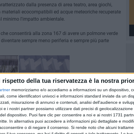
caratterizzato dalla presenza di area teatro, area giochi,
n materiali ecocompatibili ed acque meteoriche recuperate
e al minimo l'impatto ambientale.
to che consentirà alla zona 167 di avere un polmone verde
da diventare sempre meno periferia e sempre più parte
l rispetto della tua riservatezza è la nostra prior
artner
memorizziamo e/o accediamo a informazioni su un dispositivo, c
ali, come identificatori univoci e informazioni standard inviate da un di
zzati, misurazione di annunci e contenuti, analisi dell'audience e svilupp
i e i nostri partner possiamo utilizzare dati precisi di geolocalizzazione 
del dispositivo. Puoi fare clic per consentire a noi e ai nostri 1731 partn
critte. In alternativa puoi accedere a informazioni più dettagliate e modif
acconsentire o di negare il consenso.
Si rende noto che alcuni trattamen
e il tuo consenso, ma hai il diritto di opporti a tale trattamento. Le tue