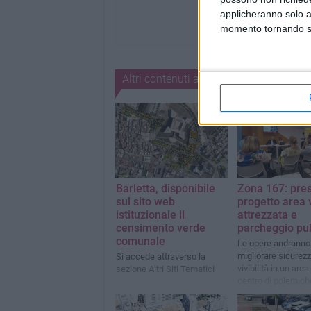
applicheranno solo a
momento tornando su 
Altri contenuti a tema
Barletta, disponibile
Zona 167: pre
sul sito web
progetto area 
istituzionale il
attrezzata e
censimento verde
parcheggio pu
comunale
Le opere andranno
migliorare sicurezz
Si accede attraverso la
vivibilità in un area
sezione Altri Siti Tematici
centro di polemich
rimostranze da par
residenti