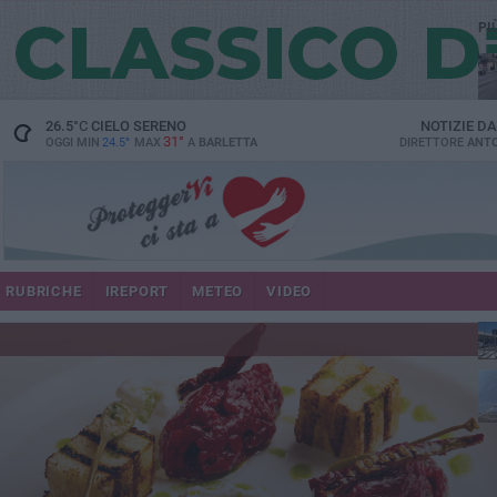
PI
26.5
°C
CIELO SERENO
NOTIZIE D
31°
OGGI MIN
24.5°
MAX
A
BARLETTA
DIRETTORE
ANTO
se
RUBRICHE
IREPORT
METEO
VIDEO