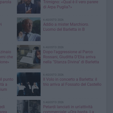
 parola
Trimigno: «Qual è il vero parere
di Arpa Puglia?»
6 AGOSTO 2026
i
Addio a mister Marchioro.
L'uomo del Barletta in B
6 AGOSTO 2026
nzinaio
Dopo l'aggressione al Parco
orni che
Rossani, Giuditta D'Elia arriva
ione»
nella "Stanza Divina" di Barletta
6 AGOSTO 2026
il punto
Il Volo in concerto a Barletta: il
ità a
trio arriva al Fossato del Castello
mium
5 AGOSTO 2026
edì
Petardi lanciati in un'attività
area
commerciale: «Ora basta. La