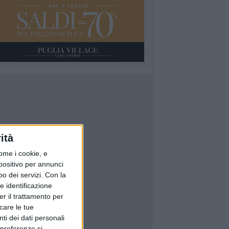
ità
ome i cookie, e
spositivo per annunci
o dei servizi.
Con la
e identificazione
er il trattamento per
icare le tue
ti dei dati personali
 preferenze si