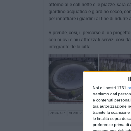
attorno alle collinette e le piazze, sarà 
giardino acquatico e giardino secco, co
per innaffiare i giardini al fine di ridurr
Riprende, così, il percorso di un proget
con nuovi e più attrezzati servizi così 
integrante della città.
I
Noi e i nostri 1731
p
trattiamo dati person
e contenuti personali
tua autorizzazione no
tramite la scansione 
ZONA 167
VERDE PUBBLICO
le finalità sopra des
preferenze prima di 
possono non richieder