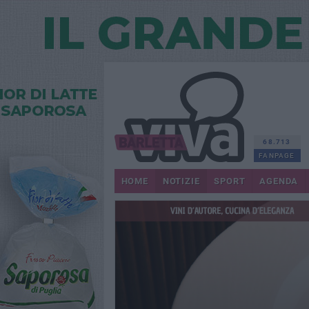
68.713
FANPAGE
HOME
NOTIZIE
SPORT
AGENDA