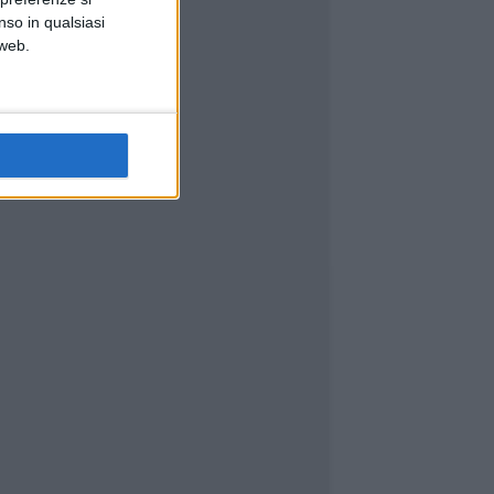
nso in qualsiasi
 web.