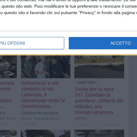
 questo sito web. Puoi modificare le tue preferenze o revocare il conse
questo sito e facendo clic sul pulsante "Privacy" in fondo alla pagina
PIÙ OPZIONI
ACCETTO
sentato
Schiamazzi e atti
TERRITORIO
verde
vandalici in via
Svolta per la zona
Lattanzio, il
167. Comitato di
bblico
sopralluogo della IV
quartiere: «Vittoria dei
Commissione
cittadini, ora
 a
cronoprogramma
a e
L'allarme dei residenti,
certo»
 sin qui al
Basile: "Aumenteremo i
e e
controlli"
L'auspicio e la richiesta del
te dei
comitato contro il degrado