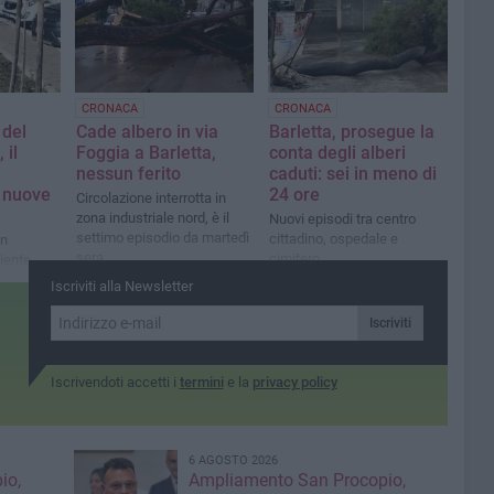
CRONACA
CRONACA
del
Cade albero in via
Barletta, prosegue la
 il
Foggia a Barletta,
conta degli alberi
nessun ferito
caduti: sei in meno di
e nuove
24 ore
Circolazione interrotta in
zona industriale nord, è il
Nuovi episodi tra centro
settimo episodio da martedì
cittadino, ospedale e
in
sera
cimitero
iente
Iscriviti alla Newsletter
Iscriviti
Iscrivendoti accetti i
termini
e la
privacy policy
6 AGOSTO 2026
io,
Ampliamento San Procopio,