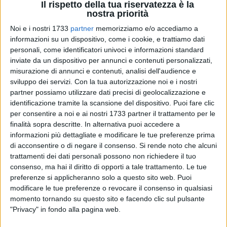
Il rispetto della tua riservatezza è la
nostra priorità
Noi e i nostri 1733
partner
memorizziamo e/o accediamo a
3
informazioni su un dispositivo, come i cookie, e trattiamo dati
personali, come identificatori univoci e informazioni standard
inviate da un dispositivo per annunci e contenuti personalizzati,
misurazione di annunci e contenuti, analisi dell'audience e
"Siamo in attesa di ricevere da Enel X Way la progettazione
sviluppo dei servizi.
Con la tua autorizzazione noi e i nostri
finalizzata all'istanza di occupazione di suolo pubblico per
partner possiamo utilizzare dati precisi di geolocalizzazione e
la installazione di dieci colonnine da 90 kw tipo fast per la
identificazione tramite la scansione del dispositivo. Puoi fare clic
ricarica di veicoli elettrici che si aggiungeranno alle quattro
per consentire a noi e ai nostri 1733 partner il trattamento per le
già esistenti e le relative opere di connessione alla rete di
finalità sopra descritte. In alternativa puoi accedere a
distribuzione della energia elettrica. La progettazione, come
informazioni più dettagliate e modificare le tue preferenze prima
di acconsentire o di negare il consenso.
Si rende noto che alcuni
da intesa con Enel X Way, sarà tramessa al Comune entro il
trattamenti dei dati personali possono non richiedere il tuo
15 settembre prossimo". Così il sindaco di Barletta, Cosimo
consenso, ma hai il diritto di opporti a tale trattamento. Le tue
Cannito.
preferenze si applicheranno solo a questo sito web. Puoi
modificare le tue preferenze o revocare il consenso in qualsiasi
L'autorizzazione sarà concessa nel più breve tempo possibile
momento tornando su questo sito e facendo clic sul pulsante
e sarà subordinata all'impegno di Enel di manutenzionare le
"Privacy" in fondo alla pagina web.
stesse al fine di garantirne il perfetto funzionamento per