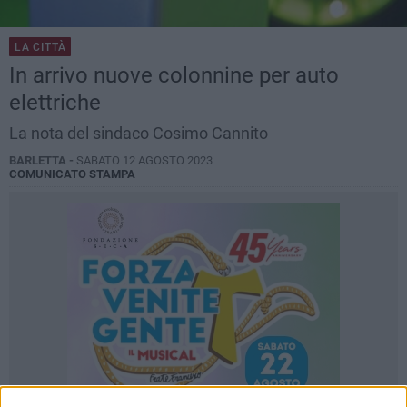
LA CITTÀ
In arrivo nuove colonnine per auto
elettriche
La nota del sindaco Cosimo Cannito
BARLETTA -
SABATO 12 AGOSTO 2023
COMUNICATO STAMPA