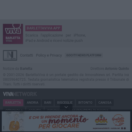
BARLETTAVIVA APP
Scarica l'applicazione per iPhone,
iPad e Android e ricevi notizie push
Contatti
Policy e Privacy
GOCITY NEWS PLATFORM
Notizie da
Barletta
Direttore
Antonio Quinto
© 2001-2026 BarlettaViva è un portale gestito da InnovaNews srl. Partita iva
08059640725. Testata giornalistica telematica registrata presso il Tribunale di
Trani. Tutti i diritti riservati.
BARLETTA
ANDRIA
BARI
BISCEGLIE
BITONTO
CANOSA
CERIGNOLA
CORATO
GIOVINAZZO
MARGHERITA DI SAVOIA
MINERVINO
MODUGNO
MOLFETTA
PUGLIA
RUVO
SAN FERDINANDO
SPINAZZOLA
TERLIZZI
TRANI
TRINITAPOLI