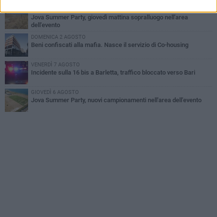
MERCOLEDÌ 5 AGOSTO
Jova Summer Party, giovedì mattina sopralluogo nell'area
dell'evento
DOMENICA 2 AGOSTO
Beni confiscati alla mafia. Nasce il servizio di Co-housing
VENERDÌ 7 AGOSTO
Incidente sulla 16 bis a Barletta, traffico bloccato verso Bari
GIOVEDÌ 6 AGOSTO
Jova Summer Party, nuovi campionamenti nell'area dell'evento